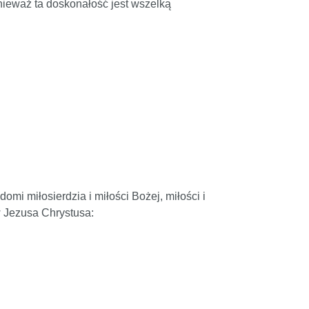
nieważ ta doskonałość jest wszelką
i miłosierdzia i miłości Bożej, miłości i
ów Jezusa Chrystusa: