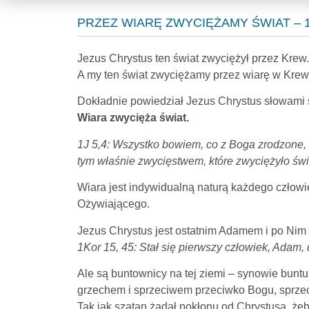
PRZEZ WIARĘ ZWYCIĘŻAMY ŚWIAT – 1
Jezus Chrystus ten świat zwyciężył przez Krew.
A my ten świat zwyciężamy przez wiarę w Krew
Dokładnie powiedział Jezus Chrystus słowami 
Wiara zwycięża świat.
1J 5,4: Wszystko bowiem, co z Boga zrodzone, 
tym właśnie zwycięstwem, które zwyciężyło świa
Wiara jest indywidualną naturą każdego człowi
Ożywiającego.
Jezus Chrystus jest ostatnim Adamem i po Nim 
1Kor 15, 45: Stał się pierwszy człowiek, Adam
Ale są buntownicy na tej ziemi – synowie buntu
grzechem i sprzeciwem przeciwko Bogu, sprzec
Tak jak szatan żądał pokłonu od Chrystusa, żeb