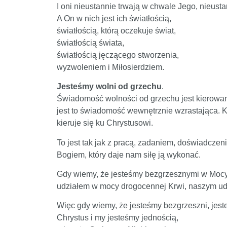
I oni nieustannie trwają w chwale Jego, nieust
A On w nich jest ich światłością,
światłością, którą oczekuje świat,
światłością świata,
światłością jęczącego stworzenia,
wyzwoleniem i Miłosierdziem.
Jesteśmy wolni od grzechu
.
Świadomość wolności od grzechu jest kierowan
jest to świadomość wewnętrznie wzrastająca. K
kieruje się ku Chrystusowi.
To jest tak jak z pracą, zadaniem, doświadcze
Bogiem, który daje nam siłę ją wykonać.
Gdy wiemy, że jesteśmy bezgrzesznymi w Mocy C
udziałem w mocy drogocennej Krwi, naszym ud
Więc gdy wiemy, że jesteśmy bezgrzeszni, jes
Chrystus i my jesteśmy jednością,