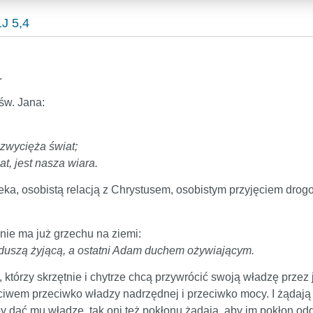
J 5,4
.
św. Jana:
zwycięża świat;
t, jest nasza wiara.
eka, osobistą relacją z Chrystusem, osobistym przyjęciem dro
nie ma już grzechu na ziemi:
, duszą żyjącą, a ostatni Adam duchem ożywiającym.
, którzy skrzętnie i chytrze chcą przywrócić swoją władzę prze
iwem przeciwko władzy nadrzędnej i przeciwko mocy. I żądają
y dać mu władzę, tak oni też pokłonu żądają, aby im pokłon od