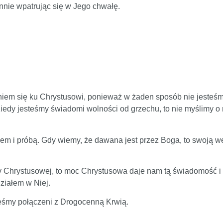
annie wpatrując się w Jego chwałę.
iem się ku Chrystusowi, ponieważ w żaden sposób nie jesteśmy
iedy jesteśmy świadomi wolności od grzechu, to nie myślimy o
niem i próbą. Gdy wiemy, że dawana jest przez Boga, to swoją w
hrystusowej, to moc Chrystusowa daje nam tą świadomość i peł
ziałem w Niej.
teśmy połączeni z Drogocenną Krwią.