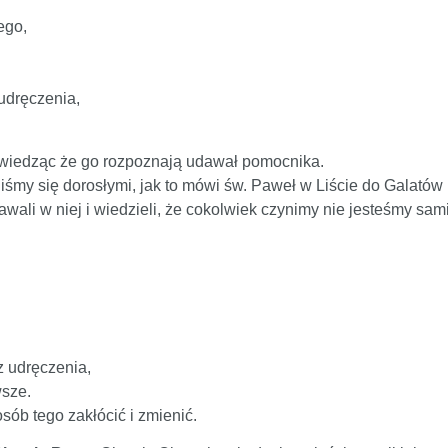
ego,
 udręczenia,
o, wiedząc że go rozpoznają udawał pomocnika.
liśmy się dorosłymi, jak to mówi św. Paweł w Liście do Galatów
wali w niej i wiedzieli, że cokolwiek czynimy nie jesteśmy sami
z udręczenia,
wsze.
sób tego zakłócić i zmienić.