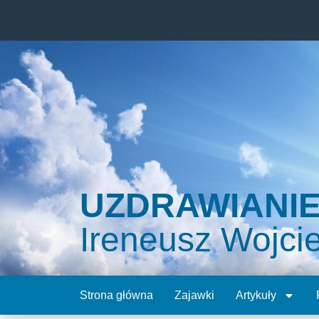
UZDRAWIANI
Ireneusz Wojci
Strona główna
Zajawki
Artykuły