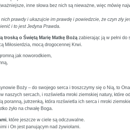
jważniejsze, inne słowa bez nich są nieważne, więc mówię najw
 nich prawdy i ukazujcie im prawdę i powiedzcie, że czyn zły je
ienić i to jest Jedyna Prawda.
łą troską o Świętą Marię Matkę Bożą
zabierając ją w pełni do
ą Miłosierdzia, mocą drogocennej Krwi.
 ogromną jak noworodkiem,
mną,
ynowie Boży – do swojego serca i troszczymy się o Nią, to Ona
w naszych sercach, i rozświetla mroki ziemskiej natury, które 
 poranną, jutrzenką, która rozświetla ich serca i mroki ziemski
ystko żyło na chwałę Boga.
ami
, które jeszcze w ciele są odczuwalne.
nimi i On jest panującym nad żywiołami.