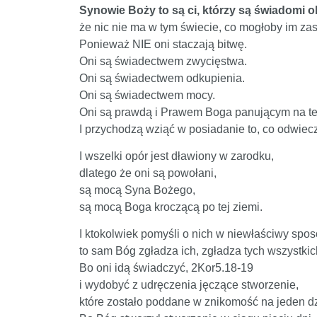
Synowie Boży to są ci, którzy są świadomi 
że nic nie ma w tym świecie, co mogłoby im zas
Ponieważ NIE oni staczają bitwę.
Oni są świadectwem zwycięstwa.
Oni są świadectwem odkupienia.
Oni są świadectwem mocy.
Oni są prawdą i Prawem Boga panującym na tej 
I przychodzą wziąć w posiadanie to, co odwiecz
I wszelki opór jest dławiony w zarodku,
dlatego że oni są powołani,
są mocą Syna Bożego,
są mocą Boga kroczącą po tej ziemi.
I ktokolwiek pomyśli o nich w niewłaściwy spos
to sam Bóg zgładza ich, zgładza tych wszystkic
Bo oni idą świadczyć, 2Kor5.18-19
i wydobyć z udręczenia jęczące stworzenie,
które zostało poddane w znikomość na jeden d