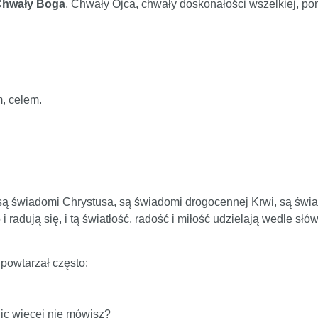
Chwały Boga
, Chwały Ojca, chwały doskonałości wszelkiej, po
m, celem.
 świadomi Chrystusa, są świadomi drogocennej Krwi, są świadom
i radują się, i tą światłość, radość i miłość udzielają wedle sł
, powtarzał często:
ic więcej nie mówisz?