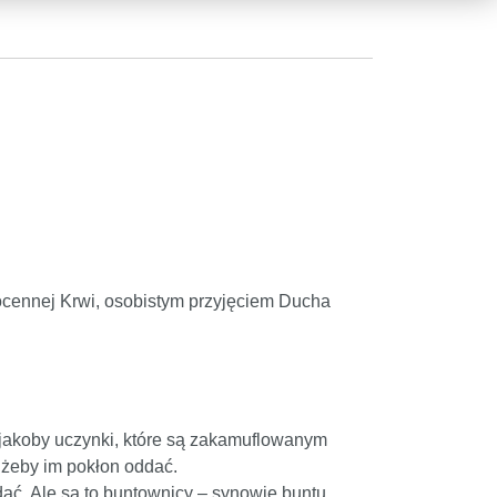
gocennej Krwi, osobistym przyjęciem Ducha
z jakoby uczynki, które są zakamuflowanym
 żeby im pokłon oddać.
dać. Ale są to buntownicy – synowie buntu,