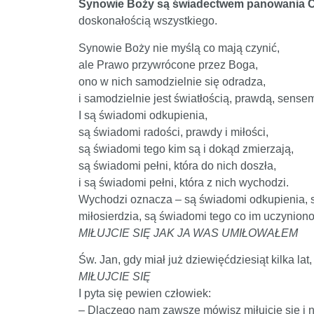
Synowie Boży są świadectwem panowania 
doskonałością wszystkiego.
Synowie Boży nie myślą co mają czynić,
ale Prawo przywrócone przez Boga,
ono w nich samodzielnie się odradza,
i samodzielnie jest światłością, prawdą, sense
I są świadomi odkupienia,
są świadomi radości, prawdy i miłości,
są świadomi tego kim są i dokąd zmierzają,
są świadomi pełni, która do nich doszła,
i są świadomi pełni, która z nich wychodzi.
Wychodzi oznacza – są świadomi odkupienia, są
miłosierdzia, są świadomi tego co im uczyniono 
MIŁUJCIE SIĘ JAK JA WAS UMIŁOWAŁEM
Św. Jan, gdy miał już dziewięćdziesiąt kilka lat
MIŁUJCIE SIĘ
I pyta się pewien człowiek:
– Dlaczego nam zawsze mówisz miłujcie się i n