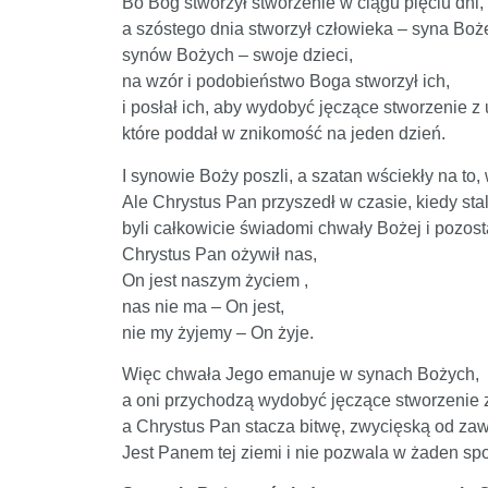
Bo Bóg stworzył stworzenie w ciągu pięciu dni,
a szóstego dnia stworzył człowieka – syna Boż
synów Bożych – swoje dzieci,
na wzór i podobieństwo Boga stworzył ich,
i posłał ich, aby wydobyć jęczące stworzenie z
które poddał w znikomość na jeden dzień.
I synowie Boży poszli, a szatan wściekły na t
Ale Chrystus Pan przyszedł w czasie, kiedy sta
byli całkowicie świadomi chwały Bożej i pozosta
Chrystus Pan ożywił nas,
On jest naszym życiem ,
nas nie ma – On jest,
nie my żyjemy – On żyje.
Więc chwała Jego emanuje w synach Bożych,
a oni przychodzą wydobyć jęczące stworzenie 
a Chrystus Pan stacza bitwę, zwycięską od za
Jest Panem tej ziemi i nie pozwala w żaden spo