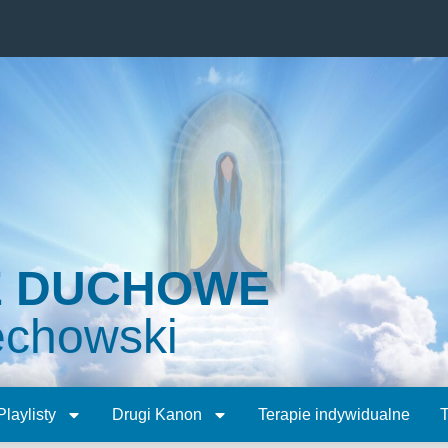
E DUCHOWE
echowski
Playlisty
Drugi Kanon
Terapie indywidualne