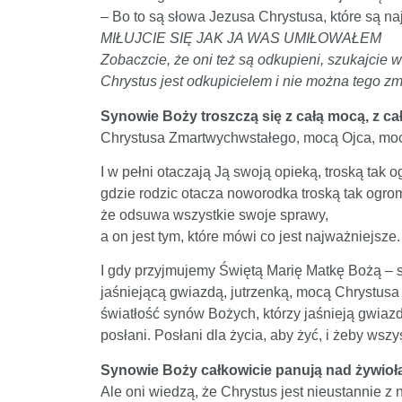
– Bo to są słowa Jezusa Chrystusa, które są na
MIŁUJCIE SIĘ JAK JA WAS UMIŁOWAŁEM
Zobaczcie, że oni też są odkupieni, szukajcie w
Chrystus jest odkupicielem i nie można tego zm
Synowie Boży troszczą się z całą mocą, z ca
Chrystusa Zmartwychwstałego, mocą Ojca, moc
I w pełni otaczają Ją swoją opieką, troską tak
gdzie rodzic otacza noworodka troską tak ogro
że odsuwa wszystkie swoje sprawy,
a on jest tym, które mówi co jest najważniejsze.
I gdy przyjmujemy Świętą Marię Matkę Bożą – s
jaśniejącą gwiazdą, jutrzenką, mocą Chrystusa 
światłość synów Bożych, którzy jaśnieją gwiazdą
posłani. Posłani dla życia, aby żyć, i żeby wsz
Synowie Boży całkowicie panują nad żywioł
Ale oni wiedzą, że Chrystus jest nieustannie z 