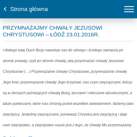
Strona główna
PRZYMNAŻAJMY CHWAŁY JEZUSOWI
CHRYSTUSOWI – ŁÓDŹ 23.01.2016R.
I dlatego tutaj Duch Boży nawołuje nas do silnego i ścisłego stanięcia po
stronie prawdy, czyli po stronie chwały, aby przymnażać chwały Jezusowi
Chrystusowi (…) Przymnażanie chwały Chrystusowi, przymnażanie chwały
Jego krwi, przymnażanie chwały Jego krzyżowi, nas czyni zwycięzcami, którzy
są w zbrojach jaśniejących chwałą Bożą, tarczami i mieczami obosiecznymi, a
także puklerzami, które nas chronią przed wszelkim zwiedzeniem. Idziemy jako
zwycięzcy. Jesteśmy zwycięzcami, ponieważ Chrystus jest zwycięzcą i daje
nam zwycięstwo, a zwycięstwo nasze jest z tego, że chwały Mu przymnażamy.