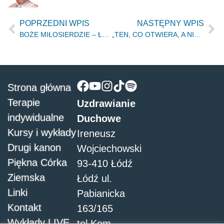
POPRZEDNI WPIS
NASTĘPNY WPIS
BOŻE MIŁOSIERDZIE – Łódź 15.01.2016r
„TEN, CO OTWIERA, A NIKT NIE ZAMKNIE” – Łódź 20.02.2016r
Strona główna
Terapie
Uzdrawianie
indywidualne
Duchowe
Kursy i wykłady
Ireneusz
Drugi kanon
Wojciechowski
Piękna Córka
93-410 Łódź
Ziemska
Łódź ul.
Linki
Pabianicka
Kontakt
163/165
Wykłady LIVE
tel.Kom.