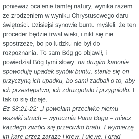
ponieważ ocalenie tamtej natury, wynika razem
ze zrodzeniem w wyniku Chrystusowego daru
świętości. Dzisiejsi synowie buntu myśleli, że ten
proceder będzie trwał wieki, i nikt się nie
spostrzeże, bo po ludzku nie był do
rozpoznania. To sam Bóg go objawił, i
powiedział Bóg tymi słowy:
na drugim kanonie
spowoduję upadek synów buntu, stanie się on
przyczyną ich upadku, bo sami zadbali o to, aby
ich przestępstwo, ich zdruzgotało i przygniotło.
I
tak to się dzieje.
Ez 38:21-22: „I powołam przeciwko niemu
wszelki strach – wyrocznia Pana Boga – miecz
każdego zwróci się przeciwko bratu. I wymierzę
im karę przez zarazę i krew, i ulewę, i grad