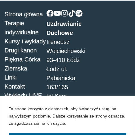
Strona główna
Terapie
Uzdrawianie
indywidualne
Duchowe
Kursy i wykłady
Ireneusz
Drugi kanon
Wojciechowski
Piękna Córka
93-410 Łódź
Ziemska
Łódź ul.
Linki
Pabianicka
Kontakt
163/165
Wykłady LIVE
tel.Kom.
504051911
Ta strona korzysta z ciasteczek, aby świadczyć usługi na
najwyższym poziomie. Dalsze korzystanie ze strony oznacza,
ze zgadzasz się na ich użycie.