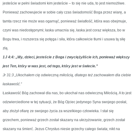
jesteście w pełni świadomi kim jesteście – to się nie uda, to jest niemożliwe.
Ponieważ zachowujecie w sobie cały czas świadomość Boga przez wiarę, a
tamta rzecz nie może was ogarnąć, ponieważ światłość, która was obejmuje,
czyni was niedostępnymi; łaska umacnia się, łaska jest coraz większa, bo w
Bogu trwa, i rozszerza się potęga i siła, która całkowicie tłumi i usuwa tą siłę
złą.
1 J 4:4: „Wy, dzieci, jesteście z Boga i zwyciężyliście ich, ponieważ większy
jest Ten, który w was jest, od tego, który jest w świecie.”
Jr 31:3 „Ukochałem cię odwieczną miłością, dlatego też zachowałem dla ciebie
łaskawość.”
Łaskawość Bóg zachował dla nas, bo ukochał nas odwieczną Miłością. A to jest
odzwierciedlone w tej sytuacji, że Bóg Ojciec jedynego Syna swojego posłał,
aby złożył ofiarę ze swojego życia za wszelkiego człowieka. I stał się
grzechem, ponieważ grzech został skazany na ukrzyżowanie, grzech został
skazany na śmierć. Jezus Chrystus niesie grzechy całego świata; nikt na