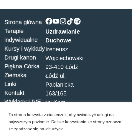
Strona główna
Terapie
Uzdrawianie
indywidualne
Duchowe
Kursy i wykłady
Ireneusz
Drugi kanon
Wojciechowski
Piękna Córka
93-410 Łódź
Ziemska
Łódź ul.
Linki
Pabianicka
Kontakt
163/165
Wykłady LIVE
tel.Kom.
504051911
Ta strona korzysta z ciasteczek, aby świadczyć usługi na
najwyższym poziomie. Dalsze korzystanie ze strony oznacza,
ze zgadzasz się na ich użycie.