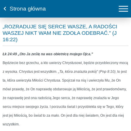
Strona główna
„ROZRADUJE SIĘ SERCE WASZE, A RADOŚCI
WASZEJ NIKT WAM NIE ZDOŁA ODEBRAĆ.” (J
16:22)
Łk 24:49 „Oto Ja ześlę na was obietnicę mojego Ojca.”
Będziecie bez grzechu, a kto uwierzy Chrystusowi, będzie przyobleczony mocą
z wysoka. Chrystus jest wszystkim.
„Ta, która znalazła pokój” (Pnp 8:10)
, to jest
ta, która uwierzyła Miłości Chrystusa. Spojrzał na nią i uwierzyła Mu, że On
mówi prawdę, że On naprawdę obdarowuje ją Miłością, że jest prawdomówny,
że naprawdę jest ona radością Jego serca, że naprawdę znalazła w Jego
sercu miejsce swojego życia. I porzuciła świat i przyoblekła się w Tego, który
jest jej Miłością, bo świat to za mało. On jest dla niej światem, On jest dla niej
wszystkim.