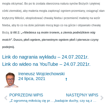
mogła otrzymać. Bo po to została stworzona natura synów Bożych i pięknej
córki ziemskiej, aby materia mogła zapłonąć ogniem przemiany, osiągnąć stan
krytyczny Miłości, eksplodować chwałą Nieba i przemienić materię na wzór
Nieba, aby to co na dole jaśniało mocą tego co na górze i objawiało chwałę
Bożą.
Iz 66:1: „«Niebiosa są moim tronem, a ziemia podnóżkiem nóg
moich”.
Duszo, płoń ogniem, pierwotnym ogniem płoń i pierwsze czyny
podejmij.
Link do nagrania wykładu – 24.07.2021r.
Link do wideo na YouTube – 24.07.2021r.
Ireneusz Wojciechowski
24 lipca, 2021
POPRZEDNI WPIS
NASTĘPNY WPIS
„Z ogromną miłością cię przygarnę” (Iz.54.7)
„badajcie duchy, czy są z Boga” 1J 4:1