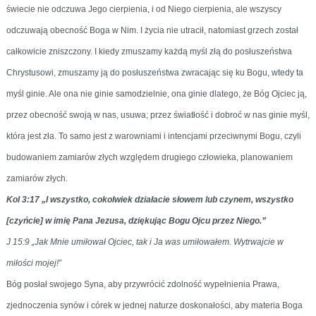
świecie nie odczuwa Jego cierpienia, i od Niego cierpienia, ale wszyscy
odczuwają obecność Boga w Nim. I życia nie utracił, natomiast grzech został
całkowicie zniszczony. I kiedy zmuszamy każdą myśl złą do posłuszeństwa
Chrystusowi, zmuszamy ją do posłuszeństwa zwracając się ku Bogu, wtedy ta
myśl ginie. Ale ona nie ginie samodzielnie, ona ginie dlatego, że Bóg Ojciec ją,
przez obecność swoją w nas, usuwa; przez światłość i dobroć w nas ginie myśl,
która jest zła. To samo jest z warowniami i intencjami przeciwnymi Bogu, czyli
budowaniem zamiarów złych względem drugiego człowieka, planowaniem
zamiarów złych.
Kol 3:17 „I wszystko, cokolwiek działacie słowem lub czynem, wszystko
[czyńcie] w imię Pana Jezusa, dziękując Bogu Ojcu przez Niego.”
J 15:9 „Jak Mnie umiłował Ojciec, tak i Ja was umiłowałem. Wytrwajcie w
miłości mojej!”
Bóg posłał swojego Syna, aby przywrócić zdolność wypełnienia Prawa,
zjednoczenia synów i córek w jednej naturze doskonałości, aby materia Boga