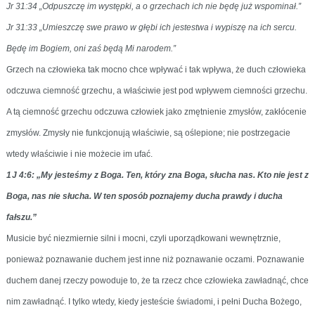
Jr 31:34 „Odpuszczę im występki, a o grzechach ich nie będę już wspominał.”
Jr 31:33 „Umieszczę swe prawo w głębi ich jestestwa i wypiszę na ich sercu.
Będę im Bogiem, oni zaś będą Mi narodem.”
Grzech na człowieka tak mocno chce wpływać i tak wpływa, że duch człowieka
odczuwa ciemność grzechu, a właściwie jest pod wpływem ciemności grzechu.
A tą ciemność grzechu odczuwa człowiek jako zmętnienie zmysłów, zakłócenie
zmysłów. Zmysły nie funkcjonują właściwie, są oślepione; nie postrzegacie
wtedy właściwie i nie możecie im ufać.
1 J 4:6: „My jesteśmy z Boga. Ten, który zna Boga, słucha nas. Kto nie jest z
Boga, nas nie słucha. W ten sposób poznajemy ducha prawdy i ducha
fałszu.”
Musicie być niezmiernie silni i mocni, czyli uporządkowani wewnętrznie,
ponieważ poznawanie duchem jest inne niż poznawanie oczami. Poznawanie
duchem danej rzeczy powoduje to, że ta rzecz chce człowieka zawładnąć, chce
nim zawładnąć. I tylko wtedy, kiedy jesteście świadomi, i pełni Ducha Bożego,