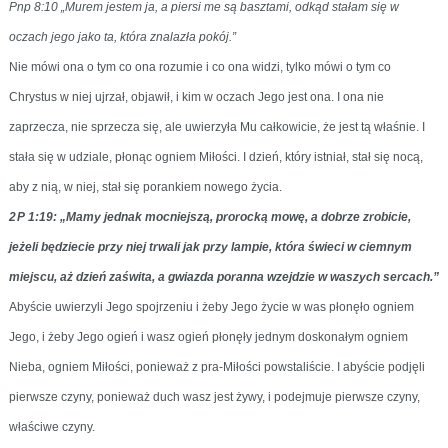
Pnp 8:10 „Murem jestem ja, a piersi me są basztami, odkąd stałam się w
oczach jego jako ta, która znalazła pokój.”
Nie mówi ona o tym co ona rozumie i co ona widzi, tylko mówi o tym co
Chrystus w niej ujrzał, objawił, i kim w oczach Jego jest ona. I ona nie
zaprzecza, nie sprzecza się, ale uwierzyła Mu całkowicie, że jest tą właśnie. I
stała się w udziale, płonąc ogniem Miłości. I dzień, który istniał, stał się nocą,
aby z nią, w niej, stał się porankiem nowego życia.
2 P 1:19: „Mamy jednak mocniejszą, prorocką mowę, a dobrze zrobicie,
jeżeli będziecie przy niej trwali jak przy lampie, która świeci w ciemnym
miejscu, aż dzień zaświta, a gwiazda poranna wzejdzie w waszych sercach.”
Abyście uwierzyli Jego spojrzeniu i żeby Jego życie w was płonęło ogniem
Jego, i żeby Jego ogień i wasz ogień płonęły jednym doskonałym ogniem
Nieba, ogniem Miłości, ponieważ z pra-Miłości powstaliście. I abyście podjęli
pierwsze czyny, ponieważ duch wasz jest żywy, i podejmuje pierwsze czyny,
właściwe czyny.