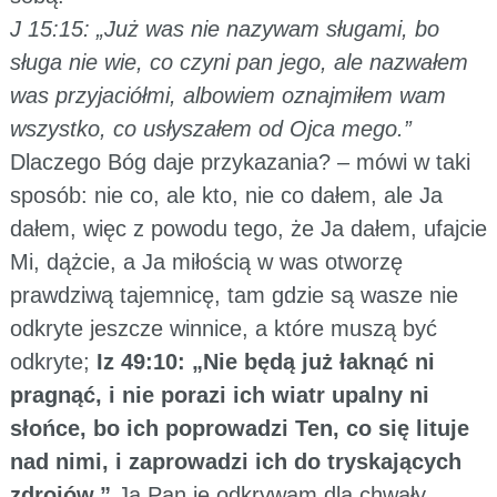
J 15:15: „Już was nie nazywam sługami, bo
sługa nie wie, co czyni pan jego, ale nazwałem
was przyjaciółmi, albowiem oznajmiłem wam
wszystko, co usłyszałem od Ojca mego.”
Dlaczego Bóg daje przykazania? – mówi w taki
sposób: nie co, ale kto, nie co dałem, ale Ja
dałem, więc z powodu tego, że Ja dałem, ufajcie
Mi, dążcie, a Ja miłością w was otworzę
prawdziwą tajemnicę, tam gdzie są wasze nie
odkryte jeszcze winnice, a które muszą być
odkryte;
Iz 49:10: „Nie będą już łaknąć ni
pragnąć, i nie porazi ich wiatr upalny ni
słońce, bo ich poprowadzi Ten, co się lituje
nad nimi, i zaprowadzi ich do tryskających
zdrojów.”
Ja Pan je odkrywam dla chwały