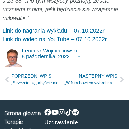
J 13:35: „Po tym wszyscy poznają, żeście
uczniami moimi, jeśli będziecie się wzajemnie
miłowali».”
Link do nagrania wykładu – 07.10.2022r.
Link do wideo na YouTube – 07.10.2022r.
Ireneusz Wojciechowski
8 października, 2022
POPRZEDNI WPIS
NASTĘPNY WPIS
„Strzeżcie się, abyście nie stawiali oporu Temu, który do was przemawia.” Hbr 12.25
„W Nim bowiem wybrał nas przed założeniem świata” Ef 1.4
Strona główna
Terapie
Uzdrawianie