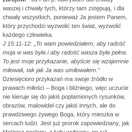
waszej i chwały tych, którzy tam zstępują, i dla
chwały wszystkich, ponieważ Ja jestem Panem,
który przychodzi wyzwolić ten świat, wyzwolić
każdego człowieka.
J 15:11-12: „To wam powiedziałem, aby radość
moja w was była i aby radość wasza była pełna.
To jest moje przykazanie, abyście się wzajemnie
miłowali, tak jak Ja was umiłowałem.”
Dziesięcioro przykazań ma swoje źródło w
prawach miłości – Boga i bliźniego, więc uczucie
nie kieruje się do jakiś poplamionych rysunków,
obrazów, malowideł czy jakiś innych, ale do
prawdziwego żywego Boga, który mieszka w
sercach ludzi. Jest już prorok zapowiedziany, jak
Mojżesz posłany, z ludu wybrany, on już