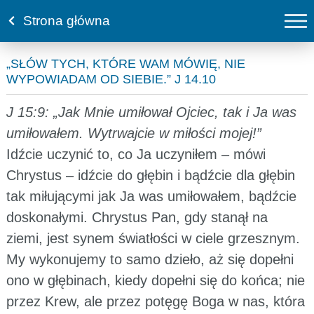
Strona główna
„SŁÓW TYCH, KTÓRE WAM MÓWIĘ, NIE
WYPOWIADAM OD SIEBIE.” J 14.10
J 15:9: „Jak Mnie umiłował Ojciec, tak i Ja was
umiłowałem. Wytrwajcie w miłości mojej!”
Idźcie uczynić to, co Ja uczyniłem – mówi
Chrystus – idźcie do głębin i bądźcie dla głębin
tak miłującymi jak Ja was umiłowałem, bądźcie
doskonałymi. Chrystus Pan, gdy stanął na
ziemi, jest synem światłości w ciele grzesznym.
My wykonujemy to samo dzieło, aż się dopełni
ono w głębinach, kiedy dopełni się do końca; nie
przez Krew, ale przez potęgę Boga w nas, która