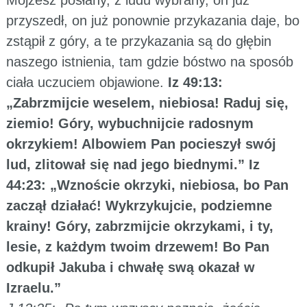
przyszedł, on już ponownie przykazania daje, bo
zstąpił z góry, a te przykazania są do głębin
naszego istnienia, tam gdzie bóstwo na sposób
ciała uczuciem objawione.
Iz 49:13:
„Zabrzmijcie weselem, niebiosa! Raduj się,
ziemio! Góry, wybuchnijcie radosnym
okrzykiem! Albowiem Pan pocieszył swój
lud, zlitował się nad jego biednymi.” Iz
44:23: „Wznoście okrzyki, niebiosa, bo Pan
zaczął działać! Wykrzykujcie, podziemne
krainy! Góry, zabrzmijcie okrzykami, i ty,
lesie, z każdym twoim drzewem! Bo Pan
odkupił Jakuba i chwałę swą okazał w
Izraelu.”