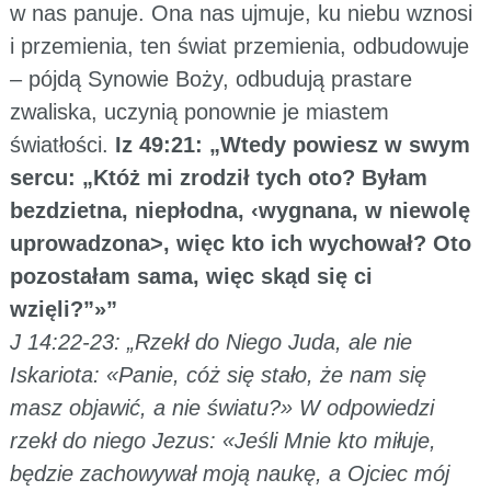
w nas panuje. Ona nas ujmuje, ku niebu wznosi
i przemienia, ten świat przemienia, odbudowuje
– pójdą Synowie Boży, odbudują prastare
zwaliska, uczynią ponownie je miastem
światłości.
Iz 49:21: „Wtedy powiesz w swym
sercu: „Któż mi zrodził tych oto? Byłam
bezdzietna, niepłodna, ‹wygnana, w niewolę
uprowadzona>, więc kto ich wychował? Oto
pozostałam sama, więc skąd się ci
wzięli?”»”
J 14:22-23: „Rzekł do Niego Juda, ale nie
Iskariota: «Panie, cóż się stało, że nam się
masz objawić, a nie światu?» W odpowiedzi
rzekł do niego Jezus: «Jeśli Mnie kto miłuje,
będzie zachowywał moją naukę, a Ojciec mój