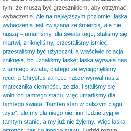
tym, że muszą być grzesznikiem, aby otrzymać
wybaczenie.
Ale na najwyższym poziomie, łaska
wybaczenia jest związana ze śmiercią, ale nie
naszą – umarliśmy, dla świata tego, staliśmy się
martwi, zniknęliśmy, przestaliśmy istnieć,
przestaliśmy być użyteczni, a właściwie relacja
zniknęła, bo uznaliśmy łaskę; łaska wyrwała nas
z tamtego świata, dlatego że wyciągnęliśmy
ręce, a Chrystus za ręce nasze wyrwał nas z
matecznika ciemności, ze zła, i staliśmy się
wolni od tamtego stanu, więc umarliśmy dla
tamtego świata. Tamten stan w dalszym ciągu
„żyje”, ale my dla niego nie; inni ludzie żyją w
tamtym stanie, a my już nie żyjemy. Więc łaska
przenosi nas do innego stanu.
Ludzki rozum