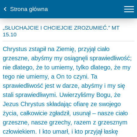
Strona główna
„SŁUCHAJCIE I CHCIEJCIE ZROZUMIEĆ.” MT
15.10
Chrystus zstąpił na Ziemię, przyjął ciało
grzeszne, abyśmy my osiągnęli sprawiedliwość;
nie dlatego, że to umiemy, tylko dlatego, że my
tego nie umiemy, a On to czyni. Ta
sprawiedliwość jest w darze, abyśmy i my się
stali sprawiedliwymi. Uwierzyliśmy Bogu, że
Jezus Chrystus składając ofiarę ze swojego
życia, całkowicie zgładził, usunął – nasze ciało
grzeszne, nasze grzechy, razem z grzesznym
człowiekiem. I kto umarł, i kto przyjął łaskę