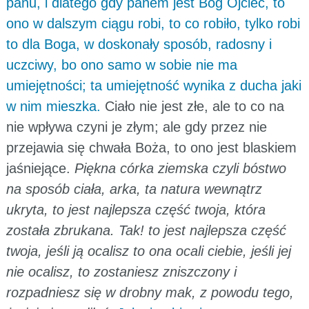
panu, i dlatego gdy panem jest Bóg Ojciec, to
ono w dalszym ciągu robi, to co robiło, tylko robi
to dla Boga, w doskonały sposób, radosny i
uczciwy, bo ono samo w sobie nie ma
umiejętności; ta umiejętność wynika z ducha jaki
w nim mieszka.
Ciało nie jest złe, ale to co na
nie wpływa czyni je złym; ale gdy przez nie
przejawia się chwała Boża, to ono jest blaskiem
jaśniejące.
Piękna córka ziemska czyli bóstwo
na sposób ciała, arka, ta natura wewnątrz
ukryta, to jest najlepsza część twoja, która
została zbrukana. Tak! to jest najlepsza część
twoja, jeśli ją ocalisz to ona ocali ciebie, jeśli jej
nie ocalisz, to zostaniesz zniszczony i
rozpadniesz się w drobny mak, z powodu tego,