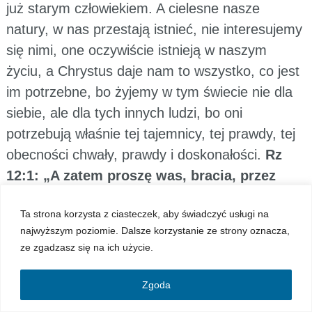
już starym człowiekiem. A cielesne nasze
natury, w nas przestają istnieć, nie interesujemy
się nimi, one oczywiście istnieją w naszym
życiu, a Chrystus daje nam to wszystko, co jest
im potrzebne, bo żyjemy w tym świecie nie dla
siebie, ale dla tych innych ludzi, bo oni
potrzebują właśnie tej tajemnicy, tej prawdy, tej
obecności chwały, prawdy i doskonałości.
Rz
12:1: „A zatem proszę was, bracia, przez
miłosierdzie Boże, abyście dali ciała swoje
Ta strona korzysta z ciasteczek, aby świadczyć usługi na
na ofiarę żywą, świętą, Bogu przyjemną,
najwyższym poziomie. Dalsze korzystanie ze strony oznacza,
jako wyraz waszej rozumnej służby Bożej.”
ze zgadzasz się na ich użycie.
Mt 15:13-14: „On zaś odrzekł: «Każda roślina,
której nie sadził mój Ojciec niebieski, będzie
Zgoda
wyrwana. Zostawcie ich! To są ślepi