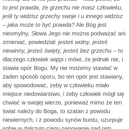
to jest prawda, że grzechu nie masz człowieku,
jeśli ty widzisz grzechy swoje i u innego widzisz
– jaka może to być prawda?
Ale Bóg jest
nieomylny, Słowa Jego nie można podważać ani
zmieniać, powiedział:
jesteś wolny, jesteś
niewinny, jesteś święty, jesteś bez grzechu
– to
dlaczego człowiek wątpi i mówi, że jednak nie, i
stawia opór Bogu. My nie możemy stawiać w
żaden sposób oporu, bo ten opór jest stawiany,
aby spowodować, żeby w człowieku miało
miejsce niedowiarstwo, i żeby człowiek mógł się
chwiać w swojej wierze, ponieważ mimo że ten
świat należy do Boga, to szatan z powodu
niewiernych, i z powodu synów buntu, uzurpuje
sobie w dalszym ciągu panowanie nad nim.