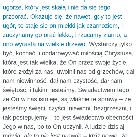
ugorze, który jest skałą i nie da się tego
przeorać. Okazuje się, że nawet, gdy to jest
ugór, to staje się on miękki jak czarnoziem, i
zaczynamy go orać lekko, i rzucamy ziarno, a
ono wyrasta na wielkie drzewo.
Wystarczy tylko
być, kochać, i obdarowywać miłością Chrystusa,
która jest tak wielka, że On przez swoje życie,
które złożył za nas, uwolnił nas od grzechów, dał
nam niewinność, dał nam czystość, dał nam
świętość, i takimi jesteśmy. Świadectwem tego,
że On w nas istnieje, są właśnie te sprawy – że
jesteśmy święci, czyści, niewinni, bezgrzeszni, i
tak postępujemy – to jest świadectwo obecności
Jego w nas, bo to On uczynił. A ludzie dzisiaj
mówią:
ale to nie jest prawda – któż powie, że