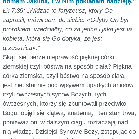
domem Jakuba, i w Nim pokładam nadzieję.”
Łk 7:39: „Widząc to faryzeusz, który Go
zaprosił, mówił sam do siebie: «Gdyby On był
prorokiem, wiedziałby, co za jedna i jaka jest ta
kobieta, która się Go dotyka, że jest
grzesznicą».”
Skąd się bierze nieprawość pięknej córki
ziemskiej czyli bóstwa na sposób ciała? Piękna
córka ziemska, czyli bóstwo na sposób ciała,
jest nieustannie pod wpływem upadłych aniołów,
czyli ówczesnych synów Bożych, tych
ówczesnych, którzy się zbuntowali przeciwko
Bogu, objęli się klątwą, anatemą, i ten stan trwa,
ponieważ oni w dalszym ciągu roztaczają nad
nią władzę. Dzisiejsi Synowie Boży, zstępując do