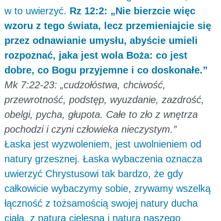
w to uwierzyć.
Rz 12:2: „Nie bierzcie więc
wzoru z tego świata, lecz przemieniajcie się
przez odnawianie umysłu, abyście umieli
rozpoznać, jaka jest wola Boża: co jest
dobre, co Bogu przyjemne i co doskonałe.”
Mk 7:22-23: „cudzołóstwa, chciwość,
przewrotność, podstęp, wyuzdanie, zazdrość,
obelgi, pycha, głupota. Całe to zło z wnętrza
pochodzi i czyni człowieka nieczystym.”
Łaska jest wyzwoleniem, jest uwolnieniem od
natury grzesznej. Łaska wybaczenia oznacza
uwierzyć Chrystusowi tak bardzo, że gdy
całkowicie wybaczymy sobie, zrywamy wszelką
łączność z tożsamością swojej natury ducha
ciała, z naturą cielesną i naturą naszego