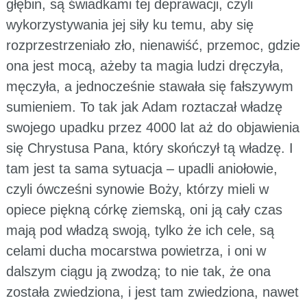
głębin, są świadkami tej deprawacji, czyli
wykorzystywania jej siły ku temu, aby się
rozprzestrzeniało zło, nienawiść, przemoc, gdzie
ona jest mocą, ażeby ta magia ludzi dręczyła,
męczyła, a jednocześnie stawała się fałszywym
sumieniem. To tak jak Adam roztaczał władzę
swojego upadku przez 4000 lat aż do objawienia
się Chrystusa Pana, który skończył tą władzę. I
tam jest ta sama sytuacja – upadli aniołowie,
czyli ówcześni synowie Boży, którzy mieli w
opiece piękną córkę ziemską, oni ją cały czas
mają pod władzą swoją, tylko że ich cele, są
celami ducha mocarstwa powietrza, i oni w
dalszym ciągu ją zwodzą; to nie tak, że ona
została zwiedziona, i jest tam zwiedziona, nawet