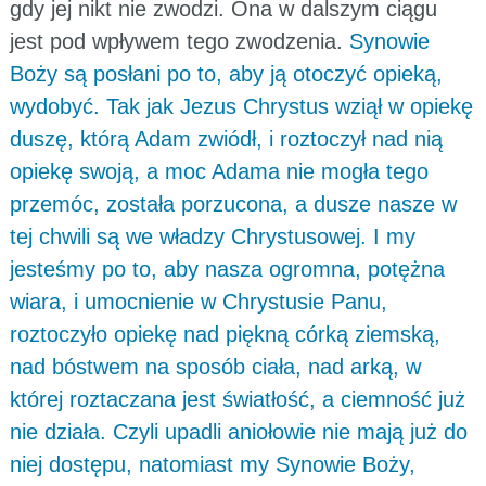
gdy jej nikt nie zwodzi. Ona w dalszym ciągu
jest pod wpływem tego zwodzenia.
Synowie
Boży są posłani po to, aby ją otoczyć opieką,
wydobyć. Tak jak Jezus Chrystus wziął w opiekę
duszę, którą Adam zwiódł, i roztoczył nad nią
opiekę swoją, a moc Adama nie mogła tego
przemóc, została porzucona, a dusze nasze w
tej chwili są we władzy Chrystusowej. I my
jesteśmy po to, aby nasza ogromna, potężna
wiara, i umocnienie w Chrystusie Panu,
roztoczyło opiekę nad piękną córką ziemską,
nad bóstwem na sposób ciała, nad arką, w
której roztaczana jest światłość, a ciemność już
nie działa. Czyli upadli aniołowie nie mają już do
niej dostępu, natomiast my Synowie Boży,