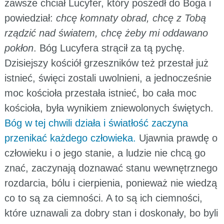
zawsze chciał Lucyfer, który poszedł do Boga i
powiedział:
chcę komnaty obrad, chcę z Tobą
rządzić nad światem, chcę żeby mi oddawano
pokłon
. Bóg Lucyfera strącił za tą pychę.
Dzisiejszy kościół grzeszników też przestał już
istnieć, święci zostali uwolnieni, a jednocześnie
moc kościoła przestała istnieć, bo cała moc
kościoła, była wynikiem zniewolonych świętych.
Bóg w tej chwili działa i światłość zaczyna
przenikać każdego człowieka.
Ujawnia prawdę o
człowieku i o jego stanie, a ludzie nie chcą go
znać, zaczynają doznawać stanu wewnętrznego
rozdarcia, bólu i cierpienia, ponieważ nie wiedzą
co to są za ciemności. A to są ich ciemności,
które uznawali za dobry stan i doskonały, bo byli