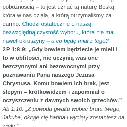
pobożnością – to jest uznać tą naturę Boską,
która w nas działa, a którą otrzymaliśmy za
darmo.
Chodzi ostatecznie o naszą
bezwzględną czystość wyboru, która nie ma
nawet okruszyny –
a co będę miał z tego?
2 P 1:8-9: „Gdy bowiem będziecie je mieli i
to w obfitości, nie uczynią was one
bezczynnymi ani bezowocnymi przy
poznawaniu Pana naszego Jezusa
Chrystusa. Komu bowiem ich brak, jest
ślepym – krótkowidzem i zapomniał o
oczyszczeniu z dawnych swoich grzechów.”
Ab 1:10: „Z powodu gwałtu wobec brata twego,
Jakuba, okryje cię hańba i wycięty zostaniesz na
wieki.”