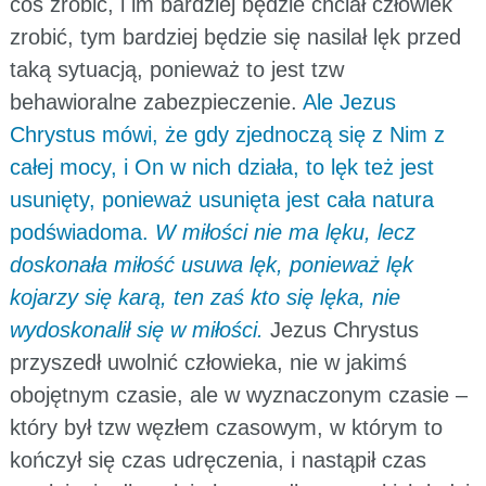
coś zrobić, i im bardziej będzie chciał człowiek
zrobić, tym bardziej będzie się nasilał lęk przed
taką sytuacją, ponieważ to jest tzw
behawioralne zabezpieczenie.
Ale Jezus
Chrystus mówi, że gdy zjednoczą się z Nim z
całej mocy, i On w nich działa, to lęk też jest
usunięty, ponieważ usunięta jest cała natura
podświadoma.
W miłości nie ma lęku, lecz
doskonała miłość usuwa lęk, ponieważ lęk
kojarzy się karą, ten zaś kto się lęka, nie
wydoskonalił się w miłości.
Jezus Chrystus
przyszedł uwolnić człowieka, nie w jakimś
obojętnym czasie, ale w wyznaczonym czasie –
który był tzw węzłem czasowym, w którym to
kończył się czas udręczenia, i nastąpił czas