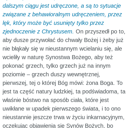
dalszym ciągu jest udręczone, a są to sytuacje
związane z behawioralnym udręczeniem, przez
lęk, który może być usunięty tylko przez
zjednoczenie z Chrystusem.
On przyszedł po to,
aby dusze przywołać do chwały Bożej i żeby już
nie błąkały się w nieustannym wcielaniu się, ale
wcieliły w naturę Synostwa Bożego, aby też
pokonać grzech, tylko grzech już na innym
poziomie – grzech duszy wewnętrznej,
pierwszej, tej o której Bóg mówi: żona Boga. To
jest ta część natury ludzkiej, ta podświadoma, ta
właśnie bóstwo na sposób ciała, które jest
uwikłane w upadek pierwszego świata, i to ono
nieustannie jeszcze trwa w życiu inkarnacyjnym,
oczekując objawienia się Synów Bożych, bo