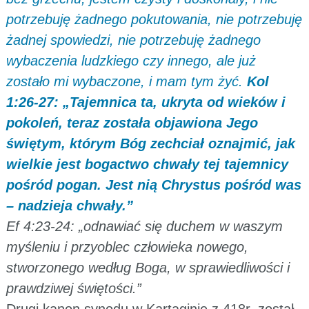
potrzebuję żadnego pokutowania, nie potrzebuję
żadnej spowiedzi, nie potrzebuję żadnego
wybaczenia ludzkiego czy innego, ale już
zostało mi wybaczone, i mam tym żyć.
Kol
1:26-27: „Tajemnica ta, ukryta od wieków i
pokoleń, teraz została objawiona Jego
świętym, którym Bóg zechciał oznajmić, jak
wielkie jest bogactwo chwały tej tajemnicy
pośród pogan. Jest nią Chrystus pośród was
– nadzieja chwały.”
Ef 4:23-24: „odnawiać się duchem w waszym
myśleniu i przyoblec człowieka nowego,
stworzonego według Boga, w sprawiedliwości i
prawdziwej świętości.”
Drugi kanon synodu w Kartaginie z 418r. został