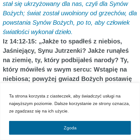
stał się ukrzyżowany dla nas, czyli dla Synów
Bożych; świat został uwolniony od grzechów, dla
powstania Synów Bożych, po to, aby człowiek
światłości wykonał dzieło.
Iz 14:12-15: „Jakże to spadłeś z niebios,
Jaśniejący, Synu Jutrzenki? Jakże runąłeś
na ziemię, ty, który podbijałeś narody? Ty,
który mówiłeś w swym sercu: Wstąpię na
niebiosa; powyżej gwiazd Bożych postawię
mój tron. Zasiądę na Górze Obrad, na
Ta strona korzysta z ciasteczek, aby świadczyć usługi na
krańcach północy. Wstąpię na szczyty
najwyższym poziomie. Dalsze korzystanie ze strony oznacza,
obłoków, podobny będę do Najwyższego.
ze zgadzasz się na ich użycie.
Jak to? Strąconyś do Szeolu na samo dno
Otchłani!””
Zgoda
Ab 1:18: „I stanie się dom Jakuba ogniem, a