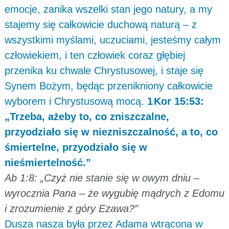
emocje, zanika wszelki stan jego natury, a my
stajemy się całkowicie duchową naturą – z
wszystkimi myślami, uczuciami, jesteśmy całym
człowiekiem, i ten człowiek coraz głębiej
przenika ku chwale Chrystusowej, i staje się
Synem Bożym, będąc przenikniony całkowicie
wyborem i Chrystusową mocą.
1 Kor 15:53:
„Trzeba, ażeby to, co zniszczalne,
przyodziało się w niezniszczalność, a to, co
śmiertelne, przyodziało się w
nieśmiertelność.”
Ab 1:8: „Czyż nie stanie się w owym dniu –
wyrocznia Pana – że wygubię mądrych z Edomu
i zrozumienie z góry Ezawa?”
Dusza nasza była przez Adama wtrącona w