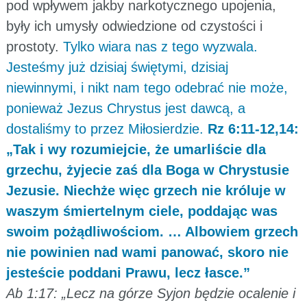
pod wpływem jakby narkotycznego upojenia,
były ich umysły odwiedzione od czystości i
prostoty.
Tylko wiara nas z tego wyzwala.
Jesteśmy już dzisiaj świętymi, dzisiaj
niewinnymi, i nikt nam tego odebrać nie może,
ponieważ Jezus Chrystus jest dawcą, a
dostaliśmy to przez Miłosierdzie.
Rz 6:11-12,14:
„Tak i wy rozumiejcie, że umarliście dla
grzechu, żyjecie zaś dla Boga w Chrystusie
Jezusie. Niechże więc grzech nie króluje w
waszym śmiertelnym ciele, poddając was
swoim pożądliwościom. … Albowiem grzech
nie powinien nad wami panować, skoro nie
jesteście poddani Prawu, lecz łasce.”
Ab 1:17: „Lecz na górze Syjon będzie ocalenie i