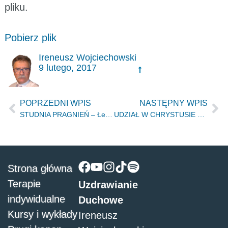
pliku.
Pobierz plik
Ireneusz Wojciechowski
9 lutego, 2017
POPRZEDNI WPIS
NASTĘPNY WPIS
STUDNIA PRAGNIEŃ – Łeba 09.2016
UDZIAŁ W CHRYSTUSIE – Łódź 23.12.2016r
Strona główna
Terapie
Uzdrawianie
indywidualne
Duchowe
Kursy i wykłady
Ireneusz