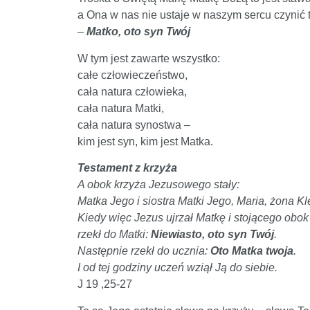
a Ona w nas nie ustaje w naszym sercu czynić t
–
Matko, oto syn Twój
W tym jest zawarte wszystko:
całe człowieczeństwo,
cała natura człowieka,
cała natura Matki,
cała natura synostwa –
kim jest syn, kim jest Matka.
Testament z krzyża
A obok krzyża Jezusowego stały:
Matka Jego i siostra Matki Jego, Maria, żona K
Kiedy więc Jezus ujrzał Matkę i stojącego obok 
rzekł do Matki:
Niewiasto, oto syn Twój
.
Następnie rzekł do ucznia:
Oto Matka twoja
.
I od tej godziny uczeń wziął Ją do siebie.
J 19 ,25-27