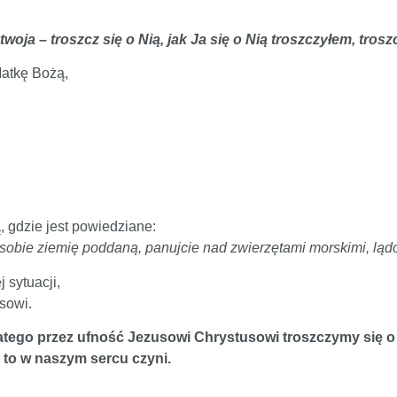
woja – troszcz się o Nią, jak Ja się o Nią troszczyłem, trosz
Matkę Bożą,
, gdzie jest powiedziane:
ie sobie ziemię poddaną, panujcie nad zwierzętami morskimi, ląd
 sytuacji,
usowi.
latego przez ufność Jezusowi Chrystusowi troszczymy się o
 to w naszym sercu czyni.