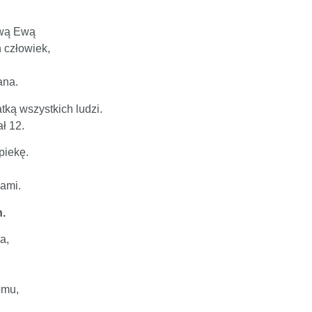
ową Ewą
n człowiek,
ana.
ką wszystkich ludzi.
ł 12.
piekę.
nami.
n.
a,
omu,