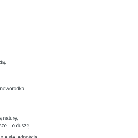
ią,
o noworodka.
 naturę,
sze – o duszę.
nie się jednością,