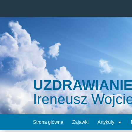
UZDRAWIANI
Ireneusz Wojci
Strona główna
Zajawki
Artykuły