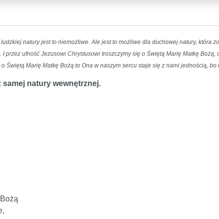
 ludzkiej natury jest to niemożliwe. Ale jest to możliwe dla duchowej natury, która
i. I przez ufność Jezusowi Chrystusowi troszczymy się o Świętą Marię Matkę Bożą, 
i o Świętą Marię Matkę Bożą to Ona w naszym sercu staje się z nami jednością, bo 
z samej natury wewnętrznej.
 Bożą
e,