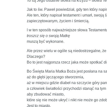
To są Jego ostatnie słowa na krzyżu – słowa Te
Jak to św. Paweł powiedział, gdy ten który napis
Ale ten, który napisał testament i umarł, swoją
zapieczętowanym, życiem i śmiercią.
I w ten sposób najważniejsze słowa Testament
troszcz się o swoją Matkę
muszą być wykonane.
Ale przez wielu w ogóle są niedostrzegalne, że
Dlaczego?
Bo to jest najgorsza rzecz jaka może spotkać di
Bo Święta Maria Matka Boża jest posłana na sa
aż do głębi jęczącego stworzenia,
aż w miejscu gdzie diabeł na szczycie góry pa
a człowiek światłości przychodzi stanąć na tym
aby zbudować miasto,
które się nie może ukryć i nikt nie może go zdo
Jest to miasto.