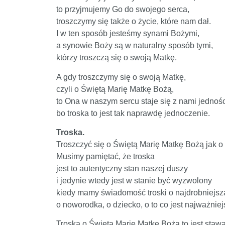
to przyjmujemy Go do swojego serca,
troszczymy się także o życie, które nam dał.
I w ten sposób jesteśmy synami Bożymi,
a synowie Boży są w naturalny sposób tymi,
którzy troszczą się o swoją Matkę.
A gdy troszczymy się o swoją Matkę,
czyli o Świętą Marię Matkę Bożą,
to Ona w naszym sercu staje się z nami jednośc
bo troska to jest tak naprawdę jednoczenie.
Troska.
Troszczyć się o Świętą Marię Matkę Bożą jak 
Musimy pamiętać, że troska
jest to autentyczny stan naszej duszy
i jedynie wtedy jest w stanie być wyzwolony
kiedy mamy świadomość troski o najdrobniejszą
o noworodka, o dziecko, o to co jest najważniej
Troska o Świętą Marię Matkę Bożą to jest stawa