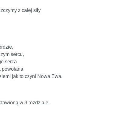
zczymy z całej siły
erdzie,
zym sercu,
go serca
ła powołana
 ziemi jak to czyni Nowa Ewa.
stawioną w 3 rozdziale,