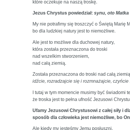
które oczekuje na naszą troskę.
Jezus Chrystus powiedział:
synu, oto Matka t
My nie potrafimy się troszczyć o Świętą Marię 
bo dla ludzkiej natury jest to niemożliwe.
Ale jest to możliwe dla duchowej natury,
która została przeznaczona do troski
nad wszelkim stworzeniem,
nad całą ziemią.
Została przeznaczona do troski nad całą ziemią
idźcie, rozradzajcie się i rozmnażajcie, czyńc
I tutaj w tym momencie musimy być świadomi tej
że troska jest to pełna ufność Jezusowi Chryst
Ufamy Jezusowi Chrystusowi z całej siły i d
sposób dla człowieka jest niemożliwe, bo On
Ale kiedy my jesteśmy Jemu posłuszni,