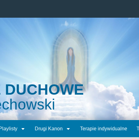
E DUCHOWE
echowski
Playlisty
Drugi Kanon
Terapie indywidualne