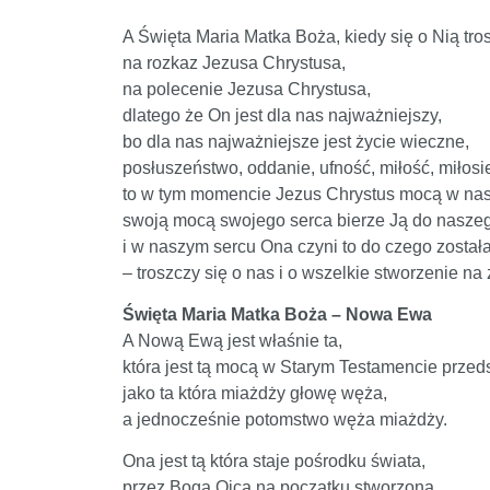
A Święta Maria Matka Boża, kiedy się o Nią tros
na rozkaz Jezusa Chrystusa,
na polecenie Jezusa Chrystusa,
dlatego że On jest dla nas najważniejszy,
bo dla nas najważniejsze jest życie wieczne,
posłuszeństwo, oddanie, ufność, miłość, miłosi
to w tym momencie Jezus Chrystus mocą w nas
swoją mocą swojego serca bierze Ją do nasze
i w naszym sercu Ona czyni to do czego zosta
– troszczy się o nas i o wszelkie stworzenie na
Święta Maria Matka Boża – Nowa Ewa
A Nową Ewą jest właśnie ta,
która jest tą mocą w Starym Testamencie przed
jako ta która miażdży głowę węża,
a jednocześnie potomstwo węża miażdży.
Ona jest tą która staje pośrodku świata,
przez Boga Ojca na początku stworzoną,