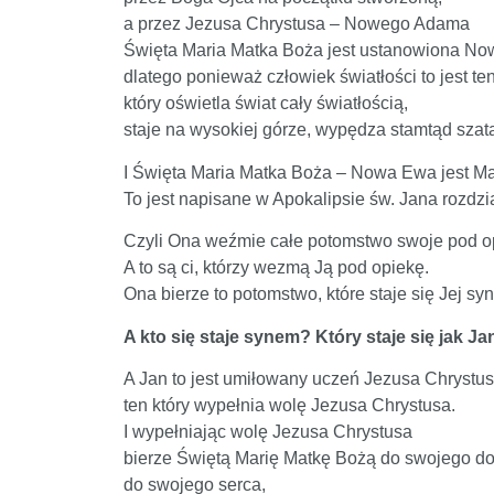
a przez Jezusa Chrystusa – Nowego Adama
Święta Maria Matka Boża jest ustanowiona N
dlatego ponieważ człowiek światłości to jest te
który oświetla świat cały światłością,
staje na wysokiej górze, wypędza stamtąd szat
I Święta Maria Matka Boża – Nowa Ewa jest Mat
To jest napisane w Apokalipsie św. Jana rozdzia
Czyli Ona weźmie całe potomstwo swoje pod o
A to są ci, którzy wezmą Ją pod opiekę.
Ona bierze to potomstwo, które staje się Jej sy
A kto się staje synem? Który staje się jak Ja
A Jan to jest umiłowany uczeń Jezusa Chrystus
ten który wypełnia wolę Jezusa Chrystusa.
I wypełniając wolę Jezusa Chrystusa
bierze Świętą Marię Matkę Bożą do swojego d
do swojego serca,