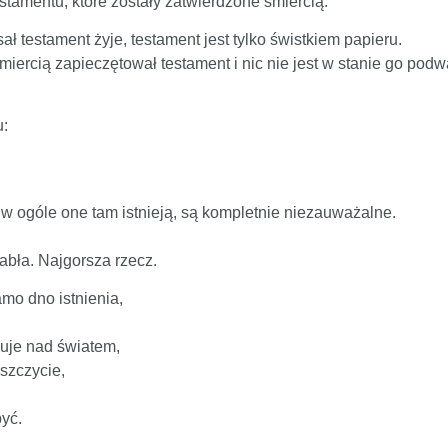
stamentu, które zostały zatwierdzone śmiercią.
ał testament żyje, testament jest tylko świstkiem papieru.
 śmiercią zapieczętował testament i nic nie jest w stanie go p
u:
 w ogóle one tam istnieją, są kompletnie niezauważalne.
abła. Najgorsza rzecz.
mo dno istnienia,
nuje nad światem,
 szczycie,
być.