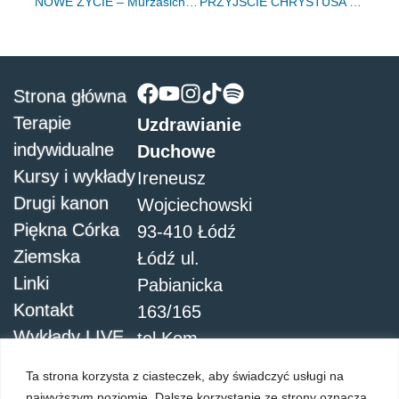
NOWE ŻYCIE – Murzasichle, grudzień 2019
PRZYJŚCIE CHRYSTUSA – Łódź, 03.04.2020r.
Strona główna
Terapie
Uzdrawianie
indywidualne
Duchowe
Kursy i wykłady
Ireneusz
Drugi kanon
Wojciechowski
Piękna Córka
93-410 Łódź
Ziemska
Łódź ul.
Linki
Pabianicka
Kontakt
163/165
Wykłady LIVE
tel.Kom.
504051911
Ta strona korzysta z ciasteczek, aby świadczyć usługi na
najwyższym poziomie. Dalsze korzystanie ze strony oznacza,