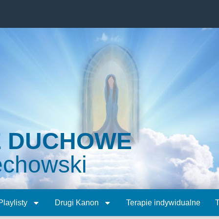
E DUCHOWE
echowski
Playlisty
Drugi Kanon
Terapie indywidualne