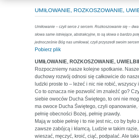
UMIŁOWANIE, ROZKOSZOWANIE, UWIEL
Umiłowanie – czyli serce z sercem. Rozkoszowanie się – dwa s
słowa same istniejące, abstrakcyjne, to są słowa o bardzo po
jednocześnie Bóg nas umiłował, czyli przyszedł swoim sercem
Pobierz plik
UMIŁOWANIE, ROZKOSZOWANIE, UWIELBI
Rozpoczniemy nasze kolejne spotkanie. Nasze s
duchowy rozwój odnosi się całkowicie do nasze
ludzki proste to – leżeć i nic nie robić, wszys
Co to oznacza nie pozwolić im znaleźć go? Cz
siebie owoców Ducha Świętego, to oni nie mogą
ma owoce Ducha Świętego, czyli opanowanie, łag
pełnię obecności Bożej, pełnię prawdy.
Mają w sobie pełnię i to nie jest nic, co by by
zawsze zabójcą i kłamcą. Ludzie w takim razie, 
wieszać, męczyć, kroić, ciąć, podpalać. Ale taki