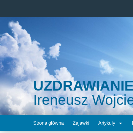
UZDRAWIANI
Ireneusz Wojci
Strona główna
Zajawki
Artykuły