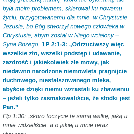
była moim problemem, skierował ku nowemu
życiu, przygotowanemu dla mnie, w Chrystusie
Jezusie, bo Bóg stworzył nowego człowieka w
Chrystusie, abym został w Niego wcielony –
Syna Bożego.
1 P 2:1-3: „Odrzuciwszy więc
wszelkie zło, wszelki podstęp i udawanie,
zazdrość i jakiekolwiek złe mowy, jak
niedawno narodzone niemowlęta pragnijcie
duchowego, niesfałszowanego mleka,
abyście dzięki niemu wzrastali ku zbawieniu
– jeżeli tylko zasmakowaliście, że słodki jest
Pan.”
Flp 1:30: „skoro toczycie tę samą walkę, jaką u
mnie widzieliście, a o jakiej u mnie teraz
słyszycie.