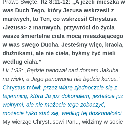
Prawo Święte.
Rz 8:11-12: „A jeżeli mieszka w
was Duch Tego, który Jezusa wskrzesił z
martwych, to Ten, co wskrzesił Chrystusa
‹Jezusa> z martwych, przywróci do życia
wasze śmiertelne ciała mocą mieszkającego
w was swego Ducha. Jesteśmy więc, bracia,
dłużnikami, ale nie ciała, byśmy żyć mieli
według ciała.”
Łk 1:33: „Będzie panował nad domem Jakuba
na wieki, a Jego panowaniu nie będzie końca.”
Chrystus mówi:
przez wiarę zjednoczcie się z
tajemnicą, którą Ja już dokonałem, jesteście już
wolnymi, ale nie możecie tego zobaczyć,
możecie tylko stać się, według tej doskonałości.
My wierząc Chrystusowi Panu, widzimy w sobie