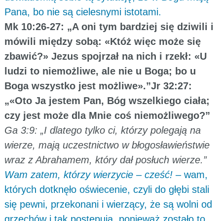
Pana, bo nie są cielesnymi istotami.
Mk 10:26-27: „A oni tym bardziej się dziwili i
mówili między sobą: «Któż więc może się
zbawić?» Jezus spojrzał na nich i rzekł: «U
ludzi to niemożliwe, ale nie u Boga; bo u
Boga wszystko jest możliwe».”Jr 32:27:
„«Oto Ja jestem Pan, Bóg wszelkiego ciała;
czy jest może dla Mnie coś niemożliwego?”
Ga 3:9: „I dlatego tylko ci, którzy polegają na
wierze, mają uczestnictwo w błogosławieństwie
wraz z Abrahamem, który dał posłuch wierze.”
Wam zatem, którzy wierzycie – cześć!
– wam,
których dotknęło oświecenie, czyli do głębi stali
się pewni, przekonani i wierzący, że są wolni od
grzechów i tak postępują, ponieważ zostało to