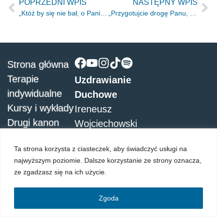
POPRZEDNI WPIS
NASTĘPNY WPIS
„Któż by się nie bał, o Panie, i Twego imienia nie uczcił?” Ap 15.4
„Przygotujcie drogę Panu, Dla Niego prostujcie ścieżki!” Mk 1.3
Strona główna
Terapie
Uzdrawianie
indywidualne
Duchowe
Kursy i wykłady
Ireneusz
Drugi kanon
Wojciechowski
Piękna Córka
93-410 Łódź
Ta strona korzysta z ciasteczek, aby świadczyć usługi na
Ziemska
Łódź ul.
najwyższym poziomie. Dalsze korzystanie ze strony oznacza,
Linki
Pabianicka
ze zgadzasz się na ich użycie.
Kontakt
163/165
Wykłady LIVE
tel.Kom.
Zgoda
504051911