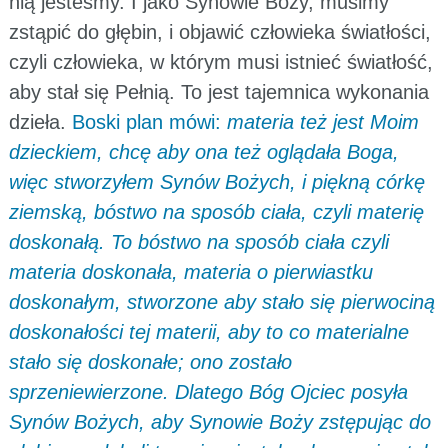
nią jesteśmy. I jako Synowie Boży, musimy
zstąpić do głębin, i objawić człowieka światłości,
czyli człowieka, w którym musi istnieć światłość,
aby stał się Pełnią. To jest tajemnica wykonania
dzieła.
Boski plan mówi:
materia też jest Moim
dzieckiem, chcę aby ona też oglądała Boga,
więc stworzyłem Synów Bożych, i piękną córkę
ziemską, bóstwo na sposób ciała, czyli materię
doskonałą. To bóstwo na sposób ciała czyli
materia doskonała, materia o pierwiastku
doskonałym, stworzone aby stało się pierwociną
doskonałości tej materii, aby to co materialne
stało się doskonałe; ono zostało
sprzeniewierzone. Dlatego Bóg Ojciec posyła
Synów Bożych, aby Synowie Boży zstępując do