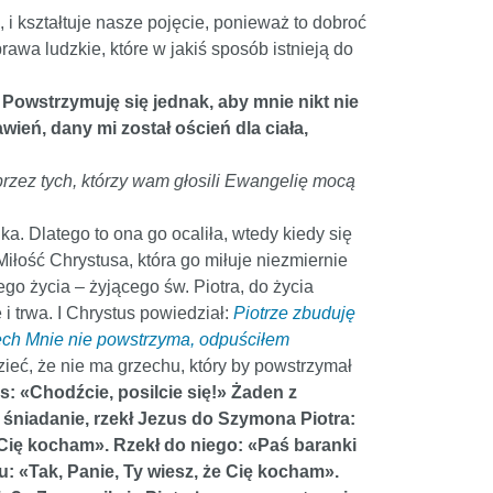
 i kształtuje nasze pojęcie, ponieważ to dobroć
rawa ludzkie, które w jakiś sposób istnieją do
 Powstrzymuję się jednak, aby mnie nikt nie
ień, dany mi został oścień dla ciała,
rzez tych, którzy wam głosili Ewangelię mocą
a. Dlatego to ona go ocaliła, wtedy kiedy się
iłość Chrystusa, która go miłuje niezmiernie
ego życia – żyjącego św. Piotra, do życia
i trwa. I Chrystus powiedział:
Piotrze zbuduję
zech Mnie nie powstrzyma, odpuściłem
ieć, że nie ma grzechu, który by powstrzymał
s: «Chodźcie, posilcie się!» Żaden z
i śniadanie, rzekł Jezus do Szymona Piotra:
e Cię kocham». Rzekł do niego: «Paś baranki
u: «Tak, Panie, Ty wiesz, że Cię kocham».