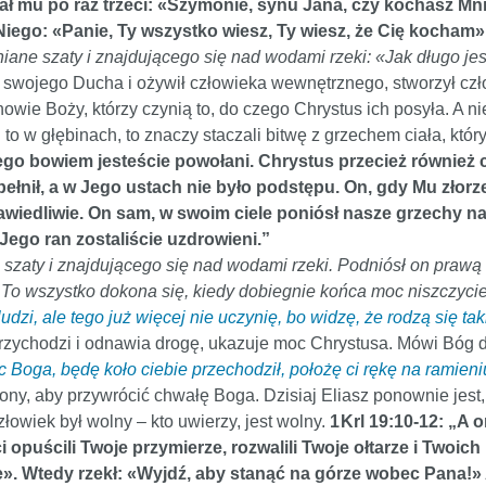
ł mu po raz trzeci: «Szymonie, synu Jana, czy kochasz Mnie
Niego: «Panie, Ty wszystko wiesz, Ty wiesz, że Cię kocham
ane szaty i znajdującego się nad wodami rzeki: «Jak długo je
m swojego Ducha i ożywił człowieka wewnętrznego, stworzył czł
ie Boży, którzy czynią to, do czego Chrystus ich posyła. A nie
i to w głębinach, to znaczy staczali bitwę z grzechem ciała, kt
tego bowiem jesteście powołani. Chrystus przecież również c
ełnił, a w Jego ustach nie było podstępu. On, gdy Mu złorzec
prawiedliwie. On sam, w swoim ciele poniósł nasze grzechy 
 Jego ran zostaliście uzdrowieni.”
szaty i znajdującego się nad wodami rzeki. Podniósł on prawą i
 To wszystko dokona się, kiedy dobiegnie końca moc niszczycie
udzi, ale tego już więcej nie uczynię, bo widzę, że rodzą się tak
przychodzi i odnawia drogę, ukazuje moc Chrystusa. Mówi Bóg 
c Boga, będę koło ciebie przechodził, położę ci rękę na ramieniu
ony, aby przywrócić chwałę Boga. Dzisiaj Eliasz ponownie jes
łowiek był wolny – kto uwierzy, jest wolny.
1 Krl 19:10-12: „A 
 opuścili Twoje przymierze, rozwalili Twoje ołtarze i Twoich
ie». Wtedy rzekł: «Wyjdź, aby stanąć na górze wobec Pana!