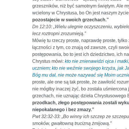
grzeszników, niż być samotnym świętym. Ale my
wcielony w Chrystusa, bo On jest naszym życie
pozostajecie w swoich grzechach.”
Dn 12:10: „Wielu ulegnie oczyszczeniu, wybiel
lecz roztropni zrozumieją.”
Mówię tu rzeczy proste, naprawdę proste, tylko
łączności z tym, co znają od zawsze, czyli swo
postępowania, bo to jest ich dziedzictwo, ich 
Chrystus mówi:
kto nie znienawidzi ojca i matk
uczniem; kto nie weźmie swojego krzyża, jak Ja 
Bóg mu dał, nie może nazywać się Moim uczniem
proste, ale one są tak proste, że zawiłość roz
nie mógłby inaczej żyć, bo została uśmiercona j
grzechach, nie uznając dzieła Chrystusowego 
przodkach, złego postępowania zostali wyku
niepokalanego i bez zmazy.”
Pwt 32:32-33: „Bo winny ich szczep ze szczepu 
smoków, gwałtowną trucizną żmijową.”