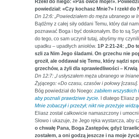
Rzekł do niego: «Paś owce moje!». Powiedzia
powiedział: «Czy kochasz Mnie?» I rzekł do 
Dn 12:6: „Powiedziałem do męża ubranego w lni
Bądźmy z całej siły oddani Temu, który dał na
poznawać Boga i być doskonałym. Bo to są Synow
do tego, co sam uczynił tutaj, abyśmy my czynil
upadku – upadłych aniołów.
1 P 2:21-24: „Do 
szli za Nim Jego śladami. On grzechu nie pop
groził, ale oddawał się Temu, który sądzi s
grzechów, a żyli dla sprawiedliwości – Krwią
Dn 12:7: „I usłyszałem męża ubranego w lniane 
Żyjącego: «Do czasu, czasów i połowy [czasu].
Bóg powiedział do Noego:
zabiłem wszystkich l
aby poznali prawdziwe życie.
I dlatego Eliasz 
Mnie zobaczył i przeżył; nikt nie przeżyje widzą
Eliasz został całkowicie namaszczony i umocni
Słowo i ukazuje, że Jego ręka wystarcza, aby cz
o chwałę Pana, Boga Zastępów, gdyż Izraelici
zostałem, a oni godzą jeszcze i na moje życ