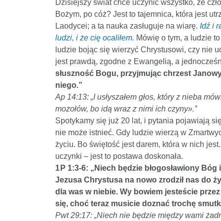
Dzisiejszy świat chce uczynić wszystko, że czł
Bożym, po cóż? Jest to tajemnica, która jest 
Laodycei; a ta nauka zasługuje na wiarę.
Idź i 
ludzi, i że cię ocaliłem.
Mówię o tym, a ludzie to 
ludzie bojąc się wierzyć Chrystusowi, czy nie
jest prawdą, zgodne z Ewangelią, a jednocześ
słuszność Bogu, przyjmując chrzest Janowy.
niego.”
Ap 14:13: „I usłyszałem głos, który z nieba mó
mozołów, bo idą wraz z nimi ich czyny».”
Spotykamy się już 20 lat, i pytania pojawiają 
nie może istnieć. Gdy ludzie wierzą w Zmartwy
życiu. Bo świętość jest darem, która w nich je
uczynki – jest to postawa doskonała.
1 P 1:3-6: „Niech będzie błogosławiony Bóg
Jezusa Chrystusa na nowo zrodził nas do żyw
dla was w niebie. Wy bowiem jesteście przez
się, choć teraz musicie doznać trochę smu
Pwt 29:17: „Niech nie będzie między wami żadn