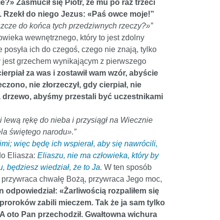
?» Zasmucił się Piotr, że mu po raz trzeci
». Rzekł do niego Jezus: «Paś owce moje!”
szcze do końca tych przedziwnych rzeczy?»”
owieka wewnętrznego, który to jest zdolny
 posyła ich do czegoś, czego nie znają, tylko
óry jest grzechem wynikającym z pierwszego
ierpiał za was i zostawił wam wzór, abyście
zono, nie złorzeczył, gdy cierpiał, nie
na drzewo, abyśmy przestali być uczestnikami
 lewą rękę do nieba i przysiągł na Wiecznie
la świętego narodu».”
imi; więc będę ich wspierał, aby się nawrócili,
do Eliasza:
Eliaszu, nie ma człowieka, który by
, będziesz wiedział, że to Ja.
W ten sposób
t, przywraca chwałę Bożą, przywraca Jego moc,
on odpowiedział: «Żarliwością rozpaliłem się
 proroków zabili mieczem. Tak że ja sam tylko
» A oto Pan przechodził. Gwałtowna wichura