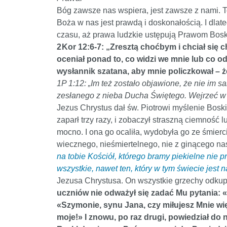
Bóg zawsze nas wspiera, jest zawsze z nami. To
Boża w nas jest prawdą i doskonałością. I dlate
czasu, aż prawa ludzkie ustępują Prawom Bos
2 Kor 12:6-7: „Zresztą choćbym i chciał się
oceniał ponad to, co widzi we mnie lub co od
wysłannik szatana, aby mnie policzkował – ż
1P 1:12: „Im też zostało objawione, że nie im
zesłanego z nieba Ducha Świętego. Wejrzeć w 
Jezus Chrystus dał św. Piotrowi myślenie Boski
zaparł trzy razy, i zobaczył straszną ciemność
mocno. I ona go ocaliła, wydobyła go ze śmierci
wiecznego, nieśmiertelnego, nie z ginącego nasi
na tobie Kościół, którego bramy piekielne ni
wszystkie, nawet ten, który w tym świecie jest
Jezusa Chrystusa. On wszystkie grzechy odkup
uczniów nie odważył się zadać Mu pytania: «K
«Szymonie, synu Jana, czy miłujesz Mnie wię
moje!» I znowu, po raz drugi, powiedział do