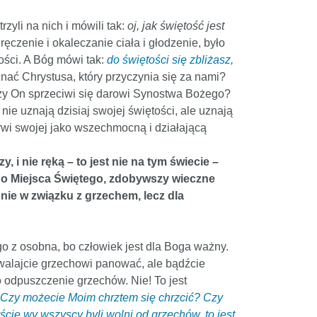
zyli na nich i mówili tak:
oj, jak świętość jest
dręczenie i okaleczanie ciała i głodzenie, było
tości. A Bóg mówi tak:
do świętości się zbliżasz,
znać Chrystusa, który przyczynia się za nami?
Czy On sprzeciwi się darowi Synostwa Bożego?
e uznają dzisiaj swojej świętości, ale uznają
rwi swojej jako wszechmocną i działającą
 i nie ręką – to jest nie na tym świecie –
e do Miejsca Świętego, zdobywszy wieczne
 nie w związku z grzechem, lecz dla
go z osobna, bo człowiek jest dla Boga ważny.
alajcie grzechowi panować, ale bądźcie
to odpuszczenie grzechów. Nie! To jest
Czy możecie Moim chrztem się chrzcić? Czy
cie wy wszyscy byli wolni od grzechów, to jest