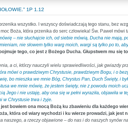
ŁOWIE.” 1P 1.12
przenika wszystko. I wszyscy doświadczają tego stanu, bez wzglę
t moc Boża, która przenika do serc człowieka! Św. Paweł mówi 
 mówię – nie słuchajcie ich, od siebie mówią, Ducha nie mają, po
eniam, nie słowem tylko warg moich, wargi są tylko po to, abyś
pojmuje tego, co jest z Bożego Ducha. Głupstwem mu się to 
nia, a ci, którzy nauczyli wielu sprawiedliwości, jak gwiazdy pr
która mówi o prawdziwym Chrystusie, prawdziwym Bogu, i o bezgr
 mówię, bo mieszka we mnie Bóg, Chrystus Pan, Duch Święty, i 
usa we mnie mówię, że jestem święty, nie z powodu moich ucz
ią Jego i nie ustaję, aby ona się w pełni wyraziła, objawiła w te
ni w Chrystusie trwa i żyje.
i, jest bowiem ona mocą Bożą ku zbawieniu dla każdego wier
a, która od wiary wychodzi i ku wierze prowadzi, jak jest n
a naszego, a rzeczy objawione – do nas i do naszych synów na