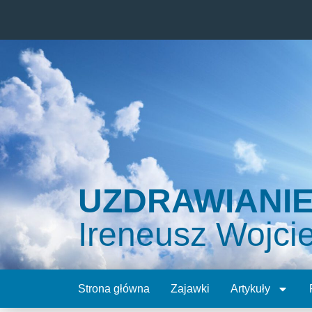
UZDRAWIANI
Ireneusz Wojci
Strona główna
Zajawki
Artykuły