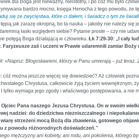
owiek dla Boga jest nieważny, nieistotny, i po cóż mu było czł
utrzymywana bardzo mocno, księga Henocha z tego powodu, że tę
raduj się ze zwycięstwa, które ci dałem, i świadcz o tym że świat
tępią jak zarazę okropną, bo ta nauka – jakoby nie należy się je
 udaremnią łaski względem siebie? Pytanie proste – czy nie uda
nie potęgą Boga działającą w człowieku.
Łk 7:29-30: „I cały lu
 Faryzeusze zaś i uczeni w Prawie udaremnili zamiar Boży 
wił: «Napisz: Błogosławieni, którzy w Panu umierają – już teraz
się: cóż można jeszcze więcej się dowiedzieć? Aż człowiek pozna
chwstałego Chrystusa, całkowicie żyją życiem wewnętrznym, ży
st. I tylko wymaga jego zgody i właściwego postępowania, a nie
 i Ojciec Pana naszego Jezusa Chrystusa. On w swoim wielk
ej nadziei: do dziedzictwa niezniszczalnego i niepokalane
 wiarę strzeżeni mocą Bożą dla zbawienia, gotowego objawi
tku z powodu różnorodnych doświadczeń.”
ego mężczyzny ani kobiety, ani rodu, ani pokolenia, którego b