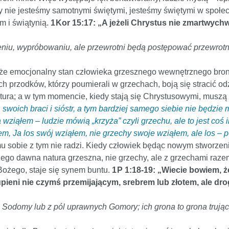
 nie jesteśmy samotnymi świętymi, jesteśmy świętymi w społec
m i świątynią.
1 Kor 15:17: „A jeżeli Chrystus nie zmartwychw
eniu, wypróbowaniu, ale przewrotni będą postępować przewrotni
 że emocjonalny stan człowieka grzesznego wewnętrznego broni 
ich przodków, którzy poumierali w grzechach, boją się stracić 
natura; a w tym momencie, kiedy stają się Chrystusowymi, muszą 
i, swoich braci i sióstr, a tym bardziej samego siebie nie będz
wziąłem – ludzie mówią „krzyża” czyli grzechu, ale to jest coś 
, Ja los swój wziąłem, nie grzechy swoje wziąłem, ale los – 
umu sobie z tym nie radzi. Kiedy człowiek będąc nowym stworze
ego dawna natura grzeszna, nie grzechy, ale z grzechami razem; 
Bożego, staje się synem buntu.
1 P 1:18-19: „Wiecie bowiem, 
pieni nie czymś przemijającym, srebrem lub złotem, ale dr
Sodomy lub z pól uprawnych Gomory; ich grona to grona trujące