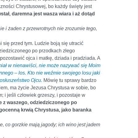
zności Chrystusowej, bo każdy święty jest
stał, daremna jest wasza wiara i aż dotąd
e i żaden z przewrotnych nie zrozumie tego,
się przed tym. Ludzie boją się utracić
odziedziczonego po przodkach złego
pozostawić ojca i matkę, dziada i pradziada. A
ie miał w nienawiści, nie może nazywać się Moim
innego – los. Kto nie weźmie swojego losu jaki
posłuszeństwo Ojcu.
Mówię tu sprawy bardzo
niem, ma życie Jezusa Chrystusa w sobie, bo
i jeśli człowiek grzeszy, i pozostaje w
że z waszego, odziedziczonego po
ogocenną krwią Chrystusa, jako baranka
, co gorzkie mają jagody; ich wino jest jadem