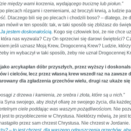
zie między wami korzenia, wydającego truciznę lub piołun.”
 plecach rózgami i rzemieniami, aż broczyli krwią, a ludzie patr
ość
. Dlaczego bili się po plecach i chodzili boso? – dlatego, że 
tan mówił w ten sposób: tak, w taki sposób się zbliżasz do świę
 Ja jestem doskonałością.
Kogo się człowiek boi, że nie chce u
, która nas wyzwala? Czy On sprzeciwi się darowi świętości? 
iem jeśli uznasz Moją Krew, Drogocenną Krew? Ludzie, którzy ni
, żeby im wybaczył w taki sposób, żeby nie uznał Drogocennej K
jako arcykapłan dóbr przyszłych, przez wyższy i doskonalszy,
łów i cielców, lecz przez własną krew wszedł raz na zawsz
arowany dla zgładzenia grzechów wielu, drugi raz ukaże się
osągi z drzewa i kamienia, ze srebra i złota, które są u nich.”
a Syna swojego, aby złożył ofiarę ze swojego życia, dla każde
iertelnym ciele poddając was waszym pożądliwościom.
Nie pozw
 jest to przyobleczenie w Chrystusa. Niektórzy mówią, że jest 
astąpiło przez sam chrzest Chrystusa. Nie chrzest w Jordanie.
żu? – to jest chrzest, dla waszego odpuszczenia grzechów, abyś