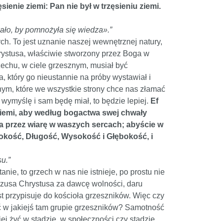
ienie ziemi: Pan nie był w trzęsieniu ziemi.
kało, by pomnożyła się wiedza».”
h. To jest uznanie naszej wewnętrznej natury,
rystusa, właściwie stworzony przez Boga w
rzechu, w ciele grzesznym, musiał być
a, który go nieustannie na próby wystawiał i
ym, które we wszystkie strony chce nas złamać
wymyślę i sam będę miał, to będzie lepiej.
Ef
 ziemi, aby według bogactwa swej chwały
 przez wiarę w waszych sercach; abyście w
rokość, Długość, Wysokość i Głębokość, i
u.”
e, to grzech w nas nie istnieje, po prostu nie
Jezusa Chrystusa za dawcę wolności, daru
st przypisuje do kościoła grzeszników. Więc czy
ć w jakiejś tam grupie grzeszników? Samotność
ej żyć w stadzie, w społeczności czy stadzie