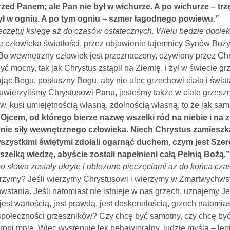
zed Panem; ale Pan nie był w wichurze. A po wichurze – trzęs
był w ogniu. A po tym ogniu – szmer łagodnego powiewu.”
pieczętuj księgę aż do czasów ostatecznych. Wielu będzie docie
ę człowieka światłości, przez objawienie tajemnicy Synów Bożyc
 Bo wewnętrzny człowiek jest przeznaczony, ożywiony przez Ch
yć mocny, tak jak Chrystus zstąpił na Ziemię, i żył w świecie g
ając Bogu, posłuszny Bogu, aby nie ulec grzechowi ciała i świat
wierzyliśmy Chrystusowi Panu, jesteśmy także w ciele grzeszn
, kusi umiejętnością własną, zdolnością własną, to że jak sam 
Ojcem, od którego bierze nazwę wszelki ród na niebie i na
ie siły wewnętrznego człowieka. Niech Chrystus zamieszka
 wszystkimi świętymi zdołali ogarnąć duchem, czym jest Sze
elką wiedzę, abyście zostali napełnieni całą Pełnią Bożą.”
bo słowa zostały ukryte i obłożone pieczęciami aż do końca czas
ymy? Jeśli wierzymy Chrystusowi i wierzymy w Zmartwychwstani
wstania. Jeśli natomiast nie istnieje w nas grzech, uznajemy 
jest wartością, jest prawdą, jest doskonałością, grzech natomia
 społeczności grzeszników? Czy chcę być samotny, czy chcę by
oni mnie. Więc występuje lęk behawioralny, ludzie myślą – lepi