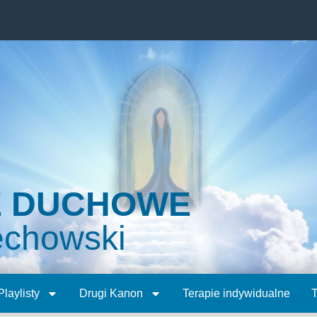
E DUCHOWE
echowski
Playlisty
Drugi Kanon
Terapie indywidualne