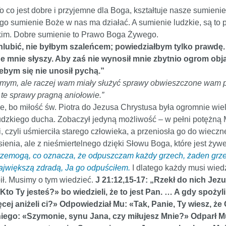
 co jest dobre i przyjemne dla Boga, kształtuje nasze sumienie,
go sumienie Boże w nas ma działać. A sumienie ludzkie, są to p
kim. Dobre sumienie to Prawo Boga Żywego.
 chlubić, nie byłbym szaleńcem; powiedziałbym tylko prawdę.
e mnie słyszy. Aby zaś nie wynosił mnie zbytnio ogrom objaw
ebym się nie unosił pychą.”
 samym, ale raczej wam miały służyć sprawy obwieszczone wam p
te sprawy pragną aniołowie.”
e, bo miłość św. Piotra do Jezusa Chrystusa była ogromnie wielk
 ludzkiego ducha. Zobaczył jedyną możliwość – w pełni potężną M
, czyli uśmierciła starego człowieka, a przeniosła go do wieczn
enia, ale z nieśmiertelnego dzięki Słowu Boga, które jest żywe 
e przemogą, co oznacza, że odpuszczam każdy grzech, żaden gr
 największą zdradą, Ja go odpuściłem.
I dlatego każdy musi wiedz
ił. Musimy o tym wiedzieć.
J 21:12,15-17: „Rzekł do nich Jezu
to Ty jesteś?» bo wiedzieli, że to jest Pan. … A gdy spożyl
cej aniżeli ci?» Odpowiedział Mu: «Tak, Panie, Ty wiesz, ż
 niego: «Szymonie, synu Jana, czy miłujesz Mnie?» Odparł M