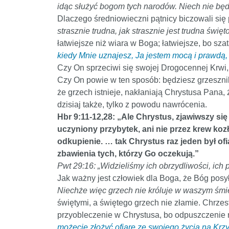
idąc służyć bogom tych narodów. Niech nie będ
Dlaczego średniowieczni pątnicy biczowali się po
strasznie trudna, jak strasznie jest trudna święt
łatwiejsze niż wiara w Boga; łatwiejsze, bo sza
kiedy Mnie uznajesz, Ja jestem mocą i prawdą,
Czy On sprzeciwi się swojej Drogocennej Krwi
Czy On powie w ten sposób: będziesz grzesznik
że grzech istnieje, nakłaniają Chrystusa Pana
dzisiaj także, tylko z powodu nawrócenia.
Hbr 9:11-12,28: „Ale Chrystus, zjawiwszy się 
uczyniony przybytek, ani nie przez krew koz
odkupienie. … tak Chrystus raz jeden był ofi
zbawienia tych, którzy Go oczekują.”
Pwt 29:16: „Widzieliśmy ich obrzydliwości, ich p
Jak ważny jest człowiek dla Boga, że Bóg posył
Niechże więc grzech nie króluje w waszym śm
świętymi, a świętego grzech nie złamie. Chrzest
przyobleczenie w Chrystusa, bo odpuszczenie n
możecie złożyć ofiarę ze swojego życia na Krzy