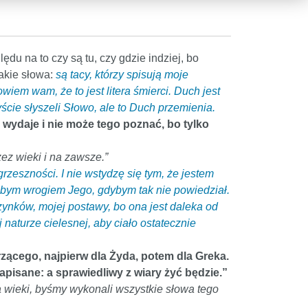
du na to czy są tu, czy gdzie indziej, bo
takie słowa:
są tacy, którzy spisują moje
wiem wam, że to jest litera śmierci. Duch jest
cie słyszeli Słowo, ale to Duch przemienia.
wydaje i nie może tego poznać, bo tylko
zez wieki i na zawsze.”
zeszności. I nie wstydzę się tym, że jestem
byłbym wrogiem Jego, gdybym tak nie powiedział.
ynków, mojej postawy, bo ona jest daleka od
j naturze cielesnej, aby ciało ostatecznie
zącego, najpierw dla Żyda, potem dla Greka.
apisane: a sprawiedliwy z wiary żyć będzie.”
 wieki, byśmy wykonali wszystkie słowa tego