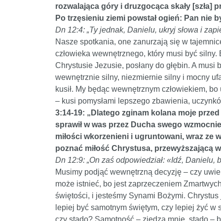
rozwalająca góry i druzgocąca skały [szła] pr
Po trzęsieniu ziemi powstał ogień: Pan nie 
Dn 12:4: „Ty jednak, Danielu, ukryj słowa i za
Nasze spotkania, one zanurzają się w tajemnic
człowieka wewnętrznego, który musi być silny.
Chrystusie Jezusie, posłany do głębin. A musi b
wewnętrznie silny, niezmiernie silny i mocny uf
kusił. My będąc wewnętrznym człowiekiem, bo u
– kusi pomysłami lepszego zbawienia, uczynków
3:14-19: „Dlatego zginam kolana moje przed 
sprawił w was przez Ducha swego wzmocnien
miłości wkorzenieni i ugruntowani, wraz ze
poznać miłość Chrystusa, przewyższającą wsz
Dn 12:9: „On zaś odpowiedział: «Idź, Danielu, 
Musimy podjąć wewnętrzną decyzję – czy uwierz
może istnieć, bo jest zaprzeczeniem Zmartwych
świętości, i jesteśmy Synami Bożymi. Chrystus 
lepiej być samotnym świętym, czy lepiej żyć w
czy stado? Samotność – zjedzą mnie, stado – br