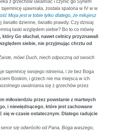
owieka z grzechów uwalniać i czynić go Synem
 tajemnicę ujawniała, została spalona w IV w w
łość Moja jest w tobie tylko dlatego, że miłujesz
j światło dzienne, światło prawdy. Czy dzisiaj
remnią łaski względem siebie? Bo to co mówię
d, który Go słuchał, nawet celnicy przyznawali
względem siebie, nie przyjmując chrztu od
. Zaiste, mówi Duch, niech odpoczną od swoich
je tajemnicę swojego istnienia, i że bez Boga
ciem Boskim, i grzech nie ma miejsca w ich
 mozolnego uwalniania się z grzechów przez
im miłosierdziu przez powstanie z martwych
go, i niewiędnącego, które jest zachowane
ć się w czasie ostatecznym. Dlatego radujcie
y serce się odwróciło od Pana, Boga waszego,