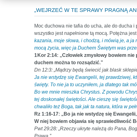
„WEJRZEĆ W TE SPRAWY PRAGNĄ ANIO
Moc duchowa nie tafia do ucha, ale do ducha i 
wszystko jest napełnione tą mocą. Potężna jes
kazania, moje słowa, i chodzą, i mówią je, a ja
mocą życia, więc ja Duchem Świętym was przemi
1 Kor 2:14: „Człowiek zmysłowy bowiem nie 
duchem można to rozsądzić.”
Dn 12:3: „Mądrzy będą świecić jak blask sklepie
Ja nie wstydzę się Ewangelii, tej prawdziwej, 
święty. To nie ja to uczyniłem, ja dlatego tak
Bo we mnie mieszka Chrystus. Z powodu Chryst
tej doskonałej świętości. Ale cieszę się świętośc
chwaliło też Boga, tak jak ta natura, która w peł
Rz 1:16-17: „Bo ja nie wstydzę się Ewangeli
W niej bowiem objawia się sprawiedliwość Boż
Pwt 29:28: „Rzeczy ukryte należą do Pana, Bog
Prawa.”