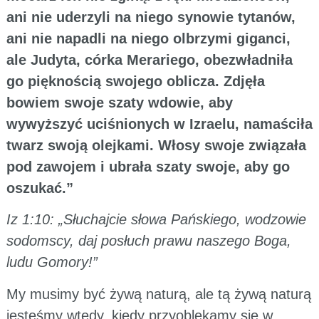
ani nie uderzyli na niego synowie tytanów,
ani nie napadli na niego olbrzymi giganci,
ale Judyta, córka Merariego, obezwładniła
go pięknością swojego oblicza. Zdjęła
bowiem swoje szaty wdowie, aby
wywyższyć uciśnionych w Izraelu, namaściła
twarz swoją olejkami. Włosy swoje związała
pod zawojem i ubrała szaty swoje, aby go
oszukać.”
Iz 1:10: „Słuchajcie słowa Pańskiego, wodzowie
sodomscy, daj posłuch prawu naszego Boga,
ludu Gomory!”
My musimy być żywą naturą, ale tą żywą naturą
jesteśmy wtedy, kiedy przyoblekamy się w