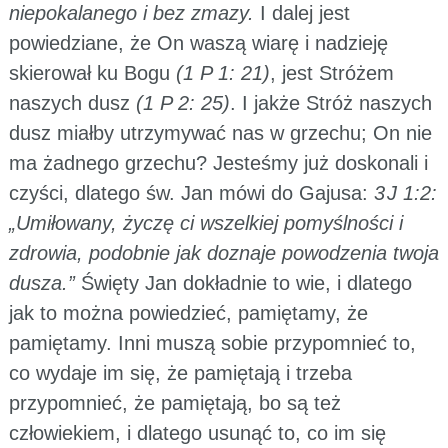
niepokalanego i bez zmazy.
I dalej jest
powiedziane, że On waszą wiarę i nadzieję
skierował ku Bogu
(1 P 1: 21)
, jest Stróżem
naszych dusz
(1 P 2: 25)
. I jakże Stróż naszych
dusz miałby utrzymywać nas w grzechu; On nie
ma żadnego grzechu? Jesteśmy już doskonali i
czyści, dlatego św. Jan mówi do Gajusa:
3 J 1:2:
„Umiłowany, życzę ci wszelkiej pomyślności i
zdrowia, podobnie jak doznaje powodzenia twoja
dusza.”
Święty Jan dokładnie to wie, i dlatego
jak to można powiedzieć, pamiętamy, że
pamiętamy. Inni muszą sobie przypomnieć to,
co wydaje im się, że pamiętają i trzeba
przypomnieć, że pamiętają, bo są też
człowiekiem, i dlatego usunąć to, co im się