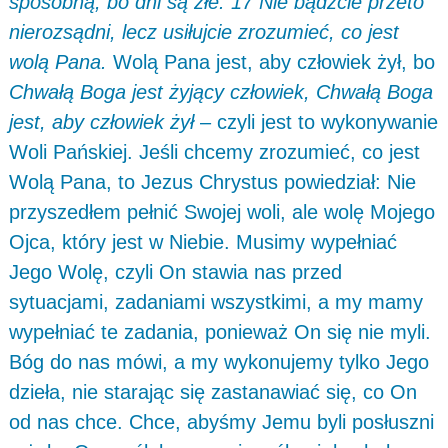
sposobną, bo dni są złe. 17 Nie bądźcie przeto
nierozsądni, lecz usiłujcie zrozumieć, co jest
wolą Pana.
Wolą Pana jest, aby człowiek żył, bo
Chwałą Boga jest żyjący człowiek, Chwałą Boga
jest, aby człowiek żył
– czyli jest to wykonywanie
Woli Pańskiej. Jeśli chcemy zrozumieć, co jest
Wolą Pana, to Jezus Chrystus powiedział: Nie
przyszedłem pełnić Swojej woli, ale wolę Mojego
Ojca, który jest w Niebie. Musimy wypełniać
Jego Wolę, czyli On stawia nas przed
sytuacjami, zadaniami wszystkimi, a my mamy
wypełniać te zadania, ponieważ On się nie myli.
Bóg do nas mówi, a my wykonujemy tylko Jego
dzieła, nie starając się zastanawiać się, co On
od nas chce. Chce, abyśmy Jemu byli posłuszni