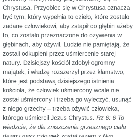
Chrystusa. Przyoblec się w Chrystusa oznacza
być tym, który wypełnia to dzieło, które zostało
zadane człowiekowi, aby zstąpił do głębin ażeby
to, co zostało przeznaczone do ożywienia w
głębinach, aby ożywił. Ludzie nie pamiętają, że
zostali odkupieni przez uśmiercenie starej
natury. Dzisiejszy kościół zdobył ogromny
majątek, i władzę rozszerzył przez kłamstwo,
które jest podstawą dzisiejszego istnienia
kościoła, że człowiek uśmiercony wcale nie
został uśmiercony i trzeba go wyleczyć, usunąć
z niego grzechy – trzeba ożywić człowieka,
którego uśmiercił Jezus Chrystus.
Rz 6: 6 To
wiedzcie, że dla zniszczenia grzesznego ciała
dawny nasz człowiek został razem z Nim