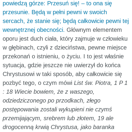
powiedzą górze: Przesuń się! – to ona się
przesunie. Będą w pełni pewni w swoich
sercach, że stanie się; będą całkowicie pewni tej
wewnętrznej obecności.
Głównym elementem
oporu jest duch ciała, który zajmuje w człowieku
w głębinach, czyli z dzieciństwa, pewne miejsce
przekonań o istnieniu, o życiu. I to jest właśnie
sytuacja, gdzie jeszcze nie uwierzył do końca
Chrystusowi w taki sposób, aby całkowicie się
pozbyć tego, o czym mówi
List św. Piotra, 1 P 1
: 18 Wiecie bowiem, że z waszego,
odziedziczonego po przodkach, złego
postępowania zostali wykupieni nie czymś
przemijającym, srebrem lub złotem, 19 ale
drogocenną krwią Chrystusa, jako baranka