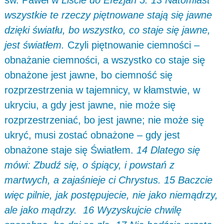
św. Paweł w
Liście do Efezjan 5: 13 Natomiast
wszystkie te rzeczy piętnowane stają się jawne
dzięki światłu, bo wszystko, co staje się jawne,
jest światłem.
Czyli piętnowanie ciemności –
obnażanie ciemności, a wszystko co staje się
obnażone jest jawne, bo ciemność się
rozprzestrzenia w tajemnicy, w kłamstwie, w
ukryciu, a gdy jest jawne, nie może się
rozprzestrzeniać, bo jest jawne; nie może się
ukryć, musi zostać obnażone – gdy jest
obnażone staje się Światłem.
14 Dlatego się
mówi: Zbudź się, o śpiący, i powstań z
martwych, a zajaśnieje ci Chrystus.
15 Baczcie
więc pilnie, jak postępujecie, nie jako niemądrzy,
ale jako mądrzy. 16 Wyzyskujcie chwilę