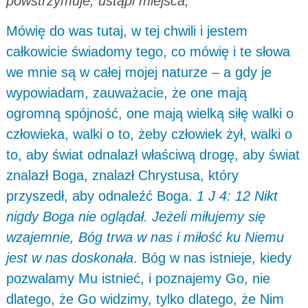
powstrzymuje, ustąpi miejsca,”
Mówię do was tutaj, w tej chwili i jestem
całkowicie świadomy tego, co mówię i te słowa
we mnie są w całej mojej naturze – a gdy je
wypowiadam, zauważacie, że one mają
ogromną spójność, one mają wielką siłę walki o
człowieka, walki o to, żeby człowiek żył, walki o
to, aby świat odnalazł właściwą drogę, aby świat
znalazł Boga, znalazł Chrystusa, który
przyszedł, aby odnaleźć Boga.
1 J 4: 12 Nikt
nigdy Boga nie oglądał. Jeżeli miłujemy się
wzajemnie, Bóg trwa w nas i miłość ku Niemu
jest w nas doskonała
. Bóg w nas istnieje, kiedy
pozwalamy Mu istnieć, i poznajemy Go, nie
dlatego, że Go widzimy, tylko dlatego, że Nim