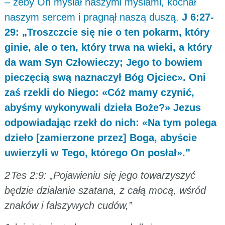
– żeby On myślał naszymi myślami, kochał
naszym sercem i pragnął naszą duszą.
J 6:27-
29: „Troszczcie się nie o ten pokarm, który
ginie, ale o ten, który trwa na wieki, a który
da wam Syn Człowieczy; Jego to bowiem
pieczęcią swą naznaczył Bóg Ojciec». Oni
zaś rzekli do Niego: «Cóż mamy czynić,
abyśmy wykonywali dzieła Boże?» Jezus
odpowiadając rzekł do nich: «Na tym polega
dzieło [zamierzone przez] Boga, abyście
uwierzyli w Tego, którego On posłał».”
2 Tes 2:9: „Pojawieniu się jego towarzyszyć
będzie działanie szatana, z całą mocą, wśród
znaków i fałszywych cudów,”