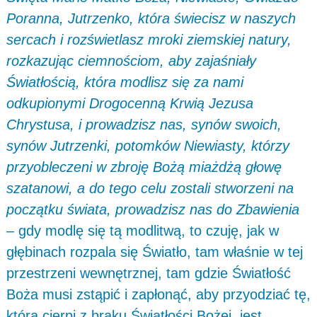
Poranna, Jutrzenko, która świecisz w naszych
sercach i rozświetlasz mroki ziemskiej natury,
rozkazując ciemnościom, aby zajaśniały
Światłością, która modlisz się za nami
odkupionymi Drogocenną Krwią Jezusa
Chrystusa, i prowadzisz nas, synów swoich,
synów Jutrzenki, potomków Niewiasty, którzy
przyobleczeni w zbroję Bożą miażdżą głowę
szatanowi, a do tego celu zostali stworzeni na
początku świata, prowadzisz nas do Zbawienia
– gdy modlę się tą modlitwą, to czuję, jak w
głębinach rozpala się Światło, tam właśnie w tej
przestrzeni wewnętrznej, tam gdzie Światłość
Boża musi zstąpić i zapłonąć, aby przyodziać tę,
która cierpi z braku Światłości Bożej, jest