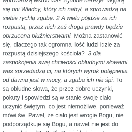
wprowadzą wśród was zgubne herezje. Wyprą
się oni Władcy, który ich nabył, a sprowadzą na
siebie rychłą zgubę. 2 A wielu pójdzie za ich
rozpustą, przez nich zaś droga prawdy będzie
obrzucona bluźnierstwami.
Można zastanowić
się, dlaczego tak ogromna ilość ludzi idzie za
rozpustą dzisiejszego kościoła?
3 dla
zaspokojenia swej chciwości obłudnymi słowami
was sprzedadzą ci, na których wyrok potępienia
od dawna jest w mocy, a zguba ich nie śpi.
To
są obłudne słowa, że przez dobre uczynki,
pokuty i spowiedzi są w stanie swoje ciało
uczynić świętym, co jest niemożliwe, ponieważ
mówi św. Paweł, że ciało jest wrogie Bogu, nie
podporządkuje się Bogu, a nawet nie jest do