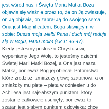
jest wśród nas, i Święta Maria Matka Boża
objawia się właśnie przez to, że on Ją zwiastuje,
on Ją objawia, on zabrał Ją do swojego serca.
Ona jest Magnificatem, Boga sławiącym w
sobie:
Dusza moja wielbi Pana i duch mój raduje
się w Bogu, Panu moim (Łk 1: 46-47).
Kiedy jesteśmy posłuszni Chrystusowi,
wypełniamy Jego Wolę, to jesteśmy dziećmi
Świętej Marii Matki Bożej, a Ona jest naszą
Matką, ponieważ Bóg jej obiecał: Potomstwo,
które zrodzisz, zmiażdży głowę szatanowi, a on
zmiażdży mu piętę – pięta w odniesieniu do
Achillesa jest najsłabszym punktem, który
zostanie całkowicie usunięty, ponieważ to
szatan jest słabym punktem człowieka; chce