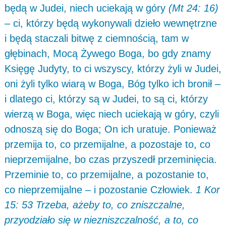
będą w Judei, niech uciekają w góry
(Mt 24: 16)
– ci, którzy będą wykonywali dzieło wewnętrzne
i będą staczali bitwę z ciemnością, tam w
głębinach, Mocą Żywego Boga, bo gdy znamy
Księgę Judyty, to ci wszyscy, którzy żyli w Judei,
oni żyli tylko wiarą w Boga, Bóg tylko ich bronił –
i dlatego ci, którzy są w Judei, to są ci, którzy
wierzą w Boga, więc niech uciekają w góry, czyli
odnoszą się do Boga; On ich uratuje. Ponieważ
przemija to, co przemijalne, a pozostaje to, co
nieprzemijalne, bo czas przyszedł przeminięcia.
Przeminie to, co przemijalne, a pozostanie to,
co nieprzemijalne – i pozostanie Człowiek.
1 Kor
15: 53 Trzeba, ażeby to, co zniszczalne,
przyodziało się w niezniszczalność, a to, co