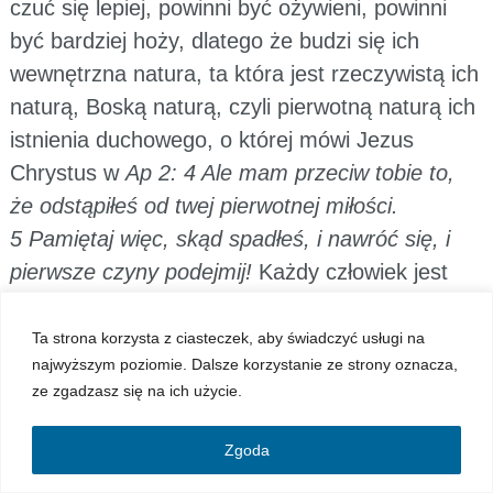
czuć się lepiej, powinni być ożywieni, powinni
być bardziej hoży, dlatego że budzi się ich
wewnętrzna natura, ta która jest rzeczywistą ich
naturą, Boską naturą, czyli pierwotną naturą ich
istnienia duchowego, o której mówi Jezus
Chrystus w
Ap 2: 4 Ale mam przeciw tobie to,
że odstąpiłeś od twej pierwotnej miłości.
5 Pamiętaj więc, skąd spadłeś, i nawróć się, i
pierwsze czyny podejmij!
Każdy człowiek jest
żywą istotą Boską. Jezus Chrystus przyszedł na
ziemię uratować każdego człowieka – biednego,
Ta strona korzysta z ciasteczek, aby świadczyć usługi na
najwyższym poziomie. Dalsze korzystanie ze strony oznacza,
bogatego, głuchego, ślepego, kulawego –
ze zgadzasz się na ich użycie.
każdego przyszedł uratować, wydobyć go z
grzechu, ponieważ prawdziwym człowiekiem jest
Zgoda
wewnętrzny człowiek, który jest duszą, gdzie