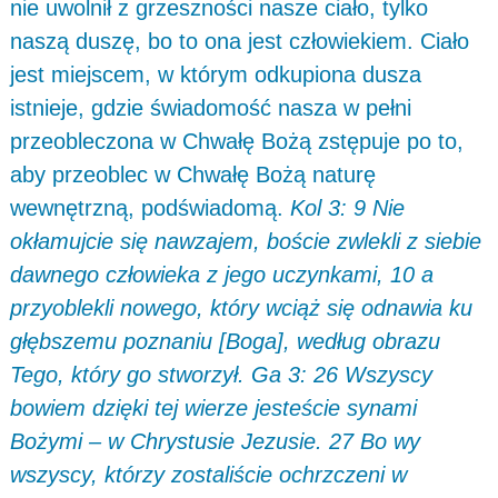
nie uwolnił z grzeszności nasze ciało, tylko
naszą duszę, bo to ona jest człowiekiem. Ciało
jest miejscem, w którym odkupiona dusza
istnieje, gdzie świadomość nasza w pełni
przeobleczona w Chwałę Bożą zstępuje po to,
aby przeoblec w Chwałę Bożą naturę
wewnętrzną, podświadomą.
Kol 3: 9 Nie
okłamujcie się nawzajem, boście zwlekli z siebie
dawnego człowieka z jego uczynkami, 10 a
przyoblekli nowego, który wciąż się odnawia ku
głębszemu poznaniu [Boga], według obrazu
Tego, który go stworzył. Ga 3: 26 Wszyscy
bowiem dzięki tej wierze jesteście synami
Bożymi – w Chrystusie Jezusie. 27 Bo wy
wszyscy, którzy zostaliście ochrzczeni w