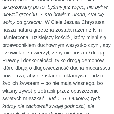
ukrzyżowany po to, byśmy już więcej nie byli w
niewoli grzechu. 7 Kto bowiem umarł, stał się
wolny od grzechu.
W Ciele Jezusa Chrystusa
nasza natura grzeszna została razem z Nim
uśmiercona. Dzisiejszy kościół, który mieni się
przewodnikiem duchownym wszystko czyni, aby
człowiek nie uwierzył, żeby nie poszedł drogą
Prawdy i doskonałości, tylko drogą demonów,
które dbają o długowieczność ducha mocarstwa
powietrza, aby nieustannie okłamywać ludzi i
żyć ich żywotem – bo nie mają własnego, bo
własny żywot przetracili przez opuszczenie
świętych mieszkań.
Jud 1: 6 i aniołów, tych,
którzy nie zachowali swojej godności, ale
opuścili własne mieszkanie, spętanych