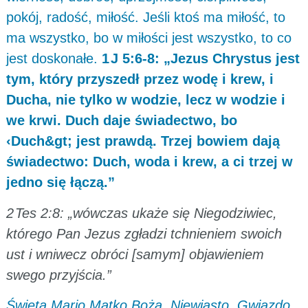
pokój, radość, miłość. Jeśli ktoś ma miłość, to
ma wszystko, bo w miłości jest wszystko, to co
jest doskonałe.
1 J 5:6-8: „Jezus Chrystus jest
tym, który przyszedł przez wodę i krew, i
Ducha, nie tylko w wodzie, lecz w wodzie i
we krwi. Duch daje świadectwo, bo
‹Duch&gt; jest prawdą. Trzej bowiem dają
świadectwo: Duch, woda i krew, a ci trzej w
jedno się łączą.”
2 Tes 2:8: „wówczas ukaże się Niegodziwiec,
którego Pan Jezus zgładzi tchnieniem swoich
ust i wniwecz obróci [samym] objawieniem
swego przyjścia.”
Święta Mario Matko Boża, Niewiasto, Gwiazdo