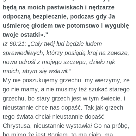
będą na moich pastwiskach i nędzarze
odpoczną bezpiecznie, podczas gdy Ja
uśmiercę głodem twe potomstwo i wygubię
twoje ostatki».”
Iz 60:21: „Cały twój lud będzie ludem
sprawiedliwych, którzy posiądą kraj na zawsze,
nowa odrośl z mojego szczepu, dzieło rąk
moich, abym się wsławił.”
My nie poszukujemy grzechu, my wierzymy, że
go nie mamy, a nie musimy też szukać starego
grzechu, bo stary grzech jest w tym świecie, i
nieustannie chce nas dopaść. Tak jak grzech
tego świata chciał nieustannie dopaść
Chrystusa, nieustannie wystawiał Go na próbę,
bo mimo że jest Bogiem, to ma ciało, ma