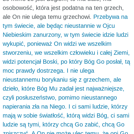
osobowość, która jest podatna na ten grzech,
ale On nie ulega temu grzechowi.
Przebywa na
tym świecie, ale będąc nieustannie w Ojcu
Niebieskim zanurzony, w tym świecie idzie ludzi
wykupić, ponieważ On widzi we wszelkim
stworzeniu, we wszelkim człowieku i całej Ziemi,
widzi potencjał Boski, po który Bóg Go posłał, tą
moc prawdy dostrzega. I nie ulega
nieustannemu borykaniu się z grzechem, ale
dzieło, które Bóg Mu zadał jest najważniejsze,
czyli posłuszeństwo, pomimo nieustannego
napierania zła na Niego. I ci sami ludzie, którzy
mają w sobie światłość, którą widzi Bóg, ci sami
ludzie są tymi, którzy chcą Go zabić, chcą Go
zniszczyć. A On nie może ulec temu, że oni Go