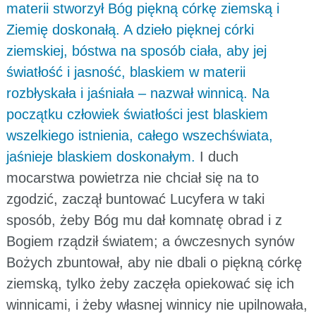
materii stworzył Bóg piękną córkę ziemską i
Ziemię doskonałą. A dzieło pięknej córki
ziemskiej, bóstwa na sposób ciała, aby jej
światłość i jasność, blaskiem w materii
rozbłyskała i jaśniała – nazwał winnicą. Na
początku człowiek światłości jest blaskiem
wszelkiego istnienia, całego wszechświata,
jaśnieje blaskiem doskonałym.
I duch
mocarstwa powietrza nie chciał się na to
zgodzić, zaczął buntować Lucyfera w taki
sposób, żeby Bóg mu dał komnatę obrad i z
Bogiem rządził światem; a ówczesnych synów
Bożych zbuntował, aby nie dbali o piękną córkę
ziemską, tylko żeby zaczęła opiekować się ich
winnicami, i żeby własnej winnicy nie upilnowała,