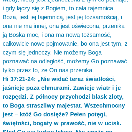
i gdy łączy się z Bogiem, to cała tajemnica
Boża, jest jej tajemnicą, jest jej tożsamością, i
ona nie ma innej, ona jest oświecona, przenika
ją Boska moc, i ona ma nową tożsamość,
całkowicie nowe pojmowanie, bo ona jest tym, z
czym się jednoczy. Nie możemy Boga
poznawać na odległość, możemy Go poznawać
tylko przez to, że On nas przenika.
Hi 37:21-24: „Nie widać teraz światłości,
jaśnieje poza chmurami. Zawieje wiatr i je
rozpędzi. Z północy przychodzi blask złoty,
to Boga straszliwy majestat. Wszechmocny
jest – któż Go dosięże? Pełen potęgi,
świętości, bogaty w prawość, nie w ucisk.
Stąd Go się ludzie lękają. Nie zważa na