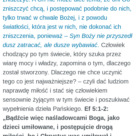
zniszczyć chcą, i postępować podobnie do nich,
tylko trwać w chwale Bożej, i z powodu
światłości, która jest w nich, nie dokonać ich
zniszczenia, ponieważ –
Syn Boży nie przyszedł
dusz zatracać, ale dusze wybawiać
.
Człowiek
chodzący po tym świecie, który szuka przez
wiarę mocy i władzy, zapomina o tym, dlaczego
został stworzony. Dlaczego nie chce uczynić
tego co jest najważniejsze? – czyli dać ludziom
naprawdę miłość i stać się człowiekiem
sensownie żyjącym w tym świecie i poszukiwać
wypełnienia dzieła Pańskiego.
Ef 5:1-2:
„Bądźcie więc naśladowcami Boga, jako
dzieci umiłowane, i postępujcie drogą
miłości, bo i Chrystus was umiłował i