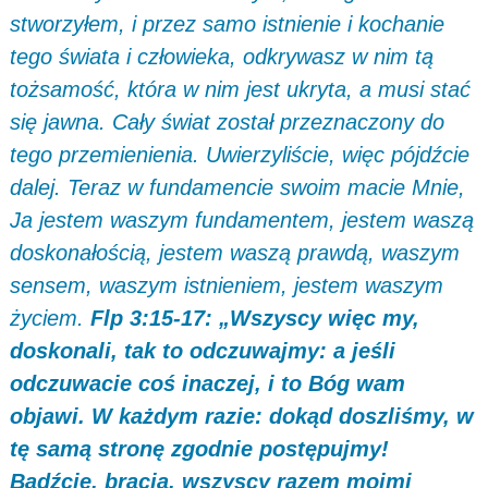
stworzyłem, i przez samo istnienie i kochanie
tego świata i człowieka, odkrywasz w nim tą
tożsamość, która w nim jest ukryta, a musi stać
się jawna. Cały świat został przeznaczony do
tego przemienienia. Uwierzyliście, więc pójdźcie
dalej. Teraz w fundamencie swoim macie Mnie,
Ja jestem waszym fundamentem, jestem waszą
doskonałością, jestem waszą prawdą, waszym
sensem, waszym istnieniem, jestem waszym
życiem.
Flp 3:15-17: „Wszyscy więc my,
doskonali, tak to odczuwajmy: a jeśli
odczuwacie coś inaczej, i to Bóg wam
objawi. W każdym razie: dokąd doszliśmy, w
tę samą stronę zgodnie postępujmy!
Bądźcie, bracia, wszyscy razem moimi