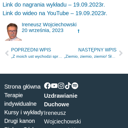
Link do nagrania wykładu – 19.09.2023r.
Link do wideo na YouTube – 19.09.2023r.
Ireneusz Wojciechowski
20 września, 2023
POPRZEDNI WPIS
NASTĘPNY WPIS
„Z moich ust wychodzi sprawiedliwość, słowo nieodwołalne.” Iz 45.23
„Ziemio, ziemio, ziemio! Słuchaj słowa Pańskiego!” Jr 22.29
Strona główna
Terapie
Uzdrawianie
indywidualne
Duchowe
Kursy i wykłady
Ireneusz
Drugi kanon
Wojciechowski