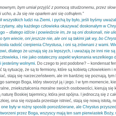
wymownym, bym umiał przyjść z pomocą strudzonemu, przez sło
 ucho, a Ja się nie oparłem ani się cofnąłem.”
ł wszystkich ludzi na Ziemi, i pychą by było, jeśli byśmy uważali
 czytamy, aby każdego człowieka okazywać doskonałym w Chryst
ego –
dlatego idźcie i powiedzcie im, że są oni doskonali, nie ul
 tym wiecie, oni jeszcze nie, ale oni są takimi jak wy, bo Chrys
niosła radość cierpienia Chrystusa, i oni są zrównani z wami. 
i, dlatego że uznają się za lepszych, i uważają że inni nie są 
 człowieka, i nie jako ostateczny aspekt wykonania wszelkiego d
li jesteśmy wolnymi.
Do czego to jest podobne? – kondensat fe
 tą sytuację, że są to fermiony, które są kobietą człowiekiem i
iać, stają się narzeczeństwem, ale im bardziej się poznają, tym
o samego Boga, który stworzył ją i jego. I w tym momencie, k
lne, zniekształcenia moralne swoich osobowości, kierują się k
aturę Boskiej tajemnicy, która jest spójna. I jednoczą się z cał
dzkiej, ona się rozpada przestaje istnieć, stają się nową istotą
ły, one były w rożny sposób porozdzierane, ale Chrystus przysze
 stworzeni przez Boga, wszyscy mają ten sam pierwiastek Boży,