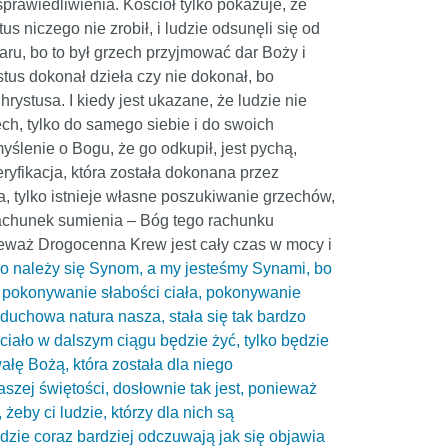
prawiedliwienia. Kościół tylko pokazuje, że
 niczego nie zrobił, i ludzie odsunęli się od
daru, bo to był grzech przyjmować dar Boży i
stus dokonał dzieła czy nie dokonał, bo
ystusa. I kiedy jest ukazane, że ludzie nie
ech, tylko do samego siebie i do swoich
myślenie o Bogu, że go odkupił, jest pychą,
ryfikacja, która została dokonana przez
a, tylko istnieje własne poszukiwanie grzechów,
 rachunek sumienia – Bóg tego rachunku
ieważ Drogocenna Krew jest cały czas w mocy i
wo należy się Synom, a my jesteśmy Synami, bo
li pokonywanie słabości ciała, pokonywanie
i duchowa natura nasza, stała się tak bardzo
, ciało w dalszym ciągu będzie żyć, tylko będzie
ałę Bożą, która została dla niego
szej świętości, dosłownie tak jest, ponieważ
żeby ci ludzie, którzy dla nich są
udzie coraz bardziej odczuwają jak się objawia