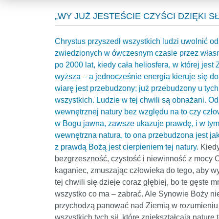
„WY JUŻ JESTEŚCIE CZYŚCI DZIĘKI 
Chrystus przyszedł wszystkich ludzi uwolnić od 
zwiedzionych w ówczesnym czasie przez własne
po 2000 lat, kiedy cała heliosfera, w której jes
wyższa – a jednocześnie energia kieruje się do
wiarę jest przebudzony; już przebudzony u tych, 
wszystkich. Ludzie w tej chwili są obnażani. Od
wewnętrznej natury bez względu na to czy czł
w Bogu jawna, zawsze ukazuje prawdę, i w tym 
wewnętrzna natura, to ona przebudzona jest ja
z prawdą Bożą jest cierpieniem tej natury.
Kiedy
bezgrzeszność, czystość i niewinność z mocy Chr
kaganiec, zmuszając człowieka do tego, aby wyz
tej chwili się dzieje coraz głębiej, bo te gęste 
wszystko co ma – zabrać. Ale Synowie Boży nie
przychodzą panować nad Ziemią w rozumieniu – 
wszystkich tych sił, które zniekształcają naturę