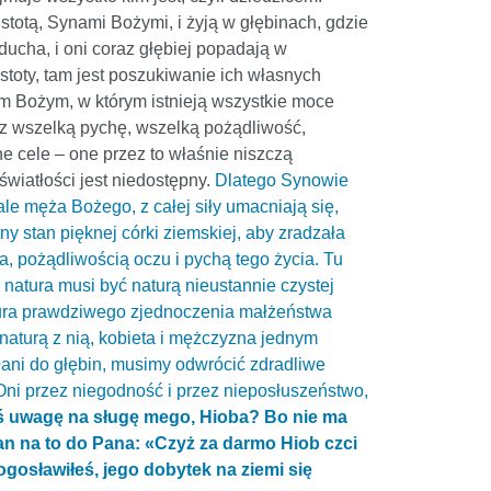
stotą, Synami Bożymi, i żyją w głębinach, gdzie
ducha, i oni coraz głębiej popadają w
ostoty, tam jest poszukiwanie ich własnych
em Bożym, w którym istnieją wszystkie moce
ez wszelką pychę, wszelką pożądliwość,
e cele – one przez to właśnie niszczą
światłości jest niedostępny.
Dlatego Synowie
le męża Bożego, z całej siły umacniają się,
y stan pięknej córki ziemskiej, aby zradzała
, pożądliwością oczu i pychą tego życia. Tu
 natura musi być naturą nieustannie czystej
atura prawdziwego zjednoczenia małżeństwa
naturą z nią, kobieta i mężczyzna jednym
łani do głębin, musimy odwrócić zdradliwe
Oni przez niegodność i przez nieposłuszeństwo,
eś uwagę na sługę mego, Hioba? Bo nie ma
tan na to do Pana: «Czyż za darmo Hiob czci
gosławiłeś, jego dobytek na ziemi się