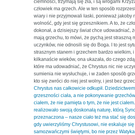
ciemności, trzymają się zła, i są wrogami Krzy
człowiek ma grzech. Ale w ten sposób rozprzest
wiary i nie przyjmowali łaski, ponieważ jakoby n
wolność, gdy jest się grzesznikiem. A to, że cz
dokonał, a dzisiejszy świat chce udowadniać, ż
mają grzechu, to mówi, że pychą jest straszną m
uczynków, nie odnosili się do Boga. I to jest s
strasznym stanem i grzechem bardzo wielkim, i 
kilkanaście wieków, ona ukazała, do czego zdąż
które ma udowadniać, że Chrystus nic nie uczy
sumienia nie wysłuchuje, i w żaden sposób grz
kto się zwróci do niej jest wolny, i jest bez grze
Chrystus nas całkowicie odkupił. Dziedzictwem,
grzeszności ciała, a nie pokonywanie grzechów, 
ciałem, że nie pamięta o tym, że nie jest ciałem
realizowało swoją doskonałą naturę, którą Syno
przeznaczona – nasze ciało też ma stać się do
gdy uwierzyliśmy Chrystusowi, nie eskaluje się g
samozwańczymi świętymi, bo nie przez Watykan, 