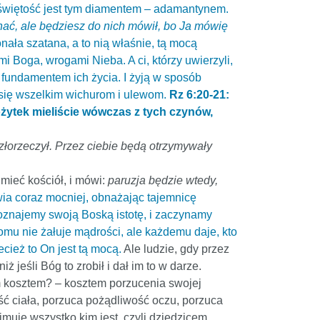
o świętość jest tym diamentem – adamantynem.
hać, ale będziesz do nich mówił, bo Ja mówię
ała szatana, a to nią właśnie, tą mocą
ami Boga, wrogami Nieba. A ci, którzy uwierzyli,
st fundamentem ich życia. I żyją w sposób
e się wszelkim wichurom i ulewom.
Rz 6:20-21:
ożytek mieliście wówczas z tych czynów,
ę złorzeczył. Przez ciebie będą otrzymywały
mieć kościół, i mówi:
paruzja będzie wtedy,
wia coraz mocniej, obnażając tajemnicę
 poznajemy swoją Boską istotę, i zaczynamy
omu nie żałuje mądrości, ale każdemu daje, kto
cież to On jest tą mocą.
Ale ludzie, gdy przez
 jeśli Bóg to zrobił i dał im to w darze.
m kosztem? – kosztem porzucenia swojej
ść ciała, porzuca pożądliwość oczu, porzuca
jmuje wszystko kim jest, czyli dziedzicem.