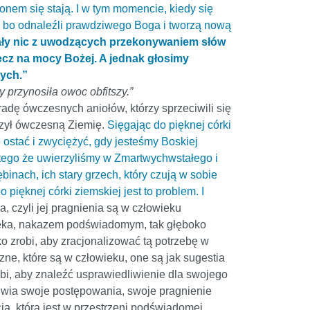
nem się stają. I w tym momencie, kiedy się
ego bo odnaleźli prawdziwego Boga i tworzą nową
miały nic z uwodzących przekonywaniem słów
lecz na mocy Bożej. A jednak głosimy
cych.”
y przynosiła owoc obfitszy.”
radę ówczesnych aniołów, którzy sprzeciwili się
zczył ówczesną Ziemię.
Sięgając do pięknej córki
ę ostać i zwyciężyć, gdy jesteśmy Boskiej
atego że uwierzyliśmy w Zmartwychwstałego i
inach, ich stary grzech, który czują w sobie
pięknej córki ziemskiej jest to problem. I
a, czyli jej pragnienia są w człowieku
wieka, nakazem podświadomym, tak głęboko
ko zrobi, aby zracjonalizować tą potrzebę w
zne, które są w człowieku, one są jak sugestia
bi, aby znaleźć usprawiedliwienie dla swojego
liwia swoje postępowania, swoje pragnienie
ja, która jest w przestrzeni podświadomej