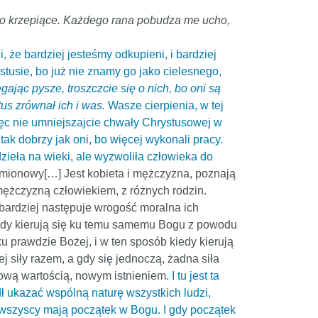
wo krzepiące. Każdego rana pobudza me ucho,
, że bardziej jesteśmy odkupieni, i bardziej
usie, bo już nie znamy go jako cielesnego,
egając pysze, troszczcie się o nich, bo oni są
tus zrównał ich i was.
Wasze cierpienia, w tej
Więc nie umniejszajcie chwały Chrystusowej w
tak dobrzy jak oni, bo więcej wykonali pracy.
zieła na wieki, ale wyzwoliła człowieka do
rmionowy[…] Jest kobieta i mężczyzna, poznają
 mężczyzną człowiekiem, z różnych rodzin.
 bardziej następuje wrogość moralna ich
iedy kierują się ku temu samemu Bogu z powodu
u prawdzie Bożej, i w ten sposób kiedy kierują
ej siły razem, a gdy się jednoczą, żadna siła
, nową wartością, nowym istnieniem.
I tu jest ta
dł ukazać wspólną naturę wszystkich ludzi,
 wszyscy mają początek w Bogu. I gdy początek