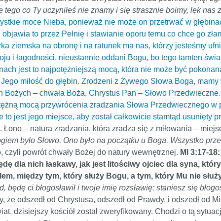
e tego co Ty uczyniłeś nie znamy i się strasznie boimy, lęk nas 
stkie moce Nieba, ponieważ nie może on przetrwać w głębinac
objawia to przez Pełnię i stawianie oporu temu co chce go zła
rka ziemska na obronę i na ratunek ma nas, którzy jesteśmy ufni
okoju i łagodności, nieustannie oddani Bogu, bo tego tamten świ
binach jest to najpotężniejszą mocą, która nie może być pokona
y Jego miłość do głębin. Zrodzeni z Żywego Słowa Boga, mamy
ch Bożych – chwała Boża, Chrystus Pan – Słowo Przedwieczne. 
otężną mocą przywrócenia zradzania Słowa Przedwiecznego w pię
e to jest jego miejsce, aby został całkowicie stamtąd usunięty p
. Łono – natura zradzania, która zradza się z miłowania – mie
giem było Słowo. Ono było na początku u Boga. Wszystko przez N
, czyli powrót chwały Bożej do natury wewnętrznej.
Ml 3:17-18
ędę dla nich łaskawy, jak jest litościwy ojciec dla syna, kt
em, między tym, który służy Bogu, a tym, który Mu nie służy
, będę ci błogosławił i twoje imię rozsławię: staniesz się bło
, że odszedł od Chrystusa, odszedł od Prawdy, i odszedł od Mił
iat, dzisiejszy kościół został zweryfikowany. Chodzi o tą sytuac