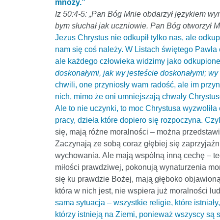
mnoży.”
Iz 50:4-5: „Pan Bóg Mnie obdarzył językiem 
bym słuchał jak uczniowie. Pan Bóg otworzył Mi
Jezus Chrystus nie odkupił tylko nas, ale odkupi
nam się coś należy. W Listach świętego Pawła
ale każdego człowieka widzimy jako odkupion
doskonałymi, jak wy jesteście doskonałymi; wy o
chwili, one przyniosły wam radość, ale im przy
nich, mimo że oni umniejszają chwały Chrystusow
Ale to nie uczynki, to moc Chrystusa wyzwoliła
pracy, dzieła które dopiero się rozpoczyna. Czy
się, mają różne moralności – można przedstawić
Zaczynają ze sobą coraz głębiej się zaprzyjaźn
wychowania. Ale mają wspólną inną cechę – teg
miłości prawdziwej, pokonują wynaturzenia mora
się ku prawdzie Bożej, mają głęboko objawioną n
która w nich jest, nie wspiera już moralności lu
sama sytuacja – wszystkie religie, które istnia
którzy istnieją na Ziemi, ponieważ wszyscy są