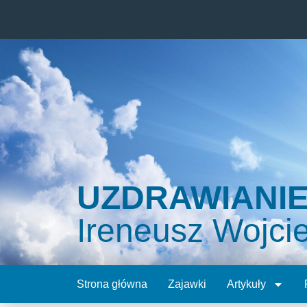
UZDRAWIANI
Ireneusz Wojci
Strona główna
Zajawki
Artykuły