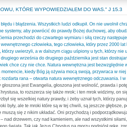
SŁOWU, KTÓRE WYPOWIEDZIAŁEM DO WAS.” J 15.3
błędu i błądzenia. Wszystkich ludzi odkupił. On nie uwolnił chr
 systemy, aby powrócić do prawdy Bożej duchowej, aby obudz
t Ziemia przechodzi do czwartego wymiaru i siłą rzeczy następuje 
 wewnętrznego człowieka, tego człowieka, który przez 2000 lat 
którzy uwierzyli, a w dalszym ciągu uśpiony u tych, którzy nie u
 drugiego września do drugiego października jest stan dostrajan
owiek chce czy nie chce. Natura wewnętrzna jest bezwzględni
momencie, kiedy Bóg ją ożywia mocą swoją, przywraca w niej s
k rozdarta rana – otwarta natura wewnętrznego odczuwania. I 
 głoszona jest Ewangelia, głoszona jest wolność, prawda i pot
ystusa, to rozszerza się także mrok; i ten mrok widzimy, on się
był się wszelkiej natury prawdy, i żeby uznał tych, którzy pa
mroki były, ale te mroki które są w tej chwili, są jeszcze głębsz
 muszą się z nikim układać. Oni przychodzą i podporządkowują
nad drzewem, czy nad kamieniem, ale nad wszystkimi siłami, kt
 tego świata. Tak jak Jezus Chrystus na morzu podniósł rękę, zgr