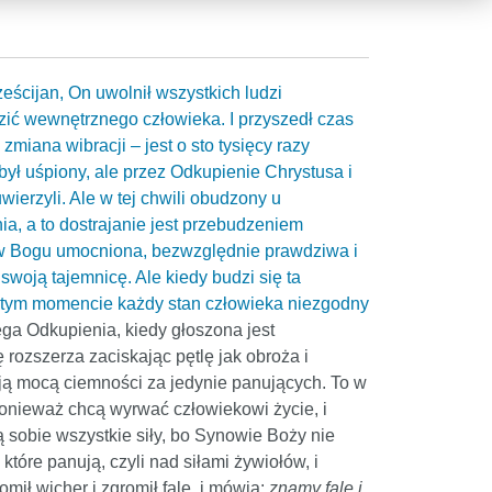
ześcijan, On uwolnił wszystkich ludzi
ić wewnętrznego człowieka. I przyszedł czas
zmiana wibracji – jest o sto tysięcy razy
był uśpiony, ale przez Odkupienie Chrystusa i
wierzyli. Ale w tej chwili obudzony u
ia, a to dostrajanie jest przebudzeniem
e w Bogu umocniona, bezwzględnie prawdziwa i
woją tajemnicę. Ale kiedy budzi się ta
w tym momencie każdy stan człowieka niezgodny
ęga Odkupienia, kiedy głoszona jest
 rozszerza zaciskając pętlę jak obroża i
nują mocą ciemności za jedynie panujących. To w
e, ponieważ chcą wyrwać człowiekowi życie, i
 sobie wszystkie siły, bo Synowie Boży nie
óre panują, czyli nad siłami żywiołów, i
omił wicher i zgromił fale, i mówią:
znamy fale i