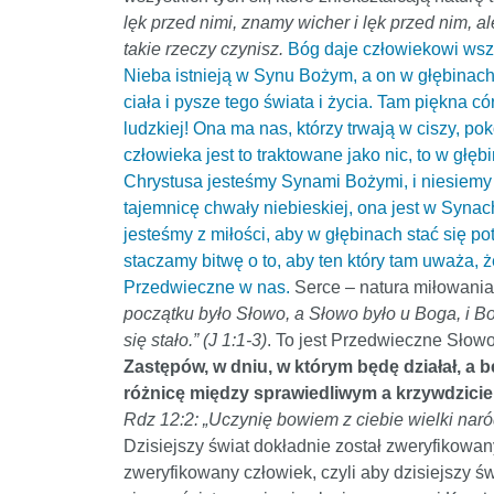
lęk przed nimi, znamy wicher i lęk przed nim, al
takie rzeczy czynisz.
Bóg daje człowiekowi wszy
Nieba istnieją w Synu Bożym, a on w głębinach 
ciała i pysze tego świata i życia. Tam piękna có
ludzkiej! Ona ma nas, którzy trwają w ciszy, p
człowieka jest to traktowane jako nic, to w głę
Chrystusa jesteśmy Synami Bożymi, i niesiem
tajemnicę chwały niebieskiej, ona jest w Syna
jesteśmy z miłości, aby w głębinach stać się p
staczamy bitwę o to, aby ten który tam uważa, ż
Przedwieczne w nas.
Serce – natura miłowania
początku było Słowo, a Słowo było u Boga, i Bo
się stało.” (J 1:1-3)
. To jest Przedwieczne Słowo
Zastępów, w dniu, w którym będę działał, a b
różnicę między sprawiedliwym a krzywdziciel
Rdz 12:2: „Uczynię bowiem z ciebie wielki naród
Dzisiejszy świat dokładnie został zweryfikowany
zweryfikowany człowiek, czyli aby dzisiejszy św