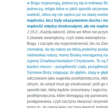
w Bogu rozpoznają, jednoczą się w enklawy Bos
jednoczą, religie które w jakiś sposób utrzymy
wartość, która się nie opiera już na starej warto
mądrości, lecz były ukazywaniem ducha i moc
mądrość między doskonałymi, ale nie mądroś
J 15:2: „Każdą latorośl, która we Mnie nie przy
Człowiek wewnętrzny, czyli istota wewnętrzna –
Bogu. I zaczęło się rozprzestrzeniać zło na Zie
ziemskiej, do tej natury po którą jesteśmy posł
niebieskiej natury, mamy Boską nienaganną nat
żyjemy Zmartwychwstałym Chrystusem. To są Syno
bardzo mocno – pożądliwość ciała, pożądliwość o
Synowie Boży zstępując do głębin, stają w głębi
odczuwane jako sugestia posthipnotyczna, któ
silnym, że umysł musi go zrealizować; jeśli go 
sposób taki, który będzie zrozumiany i logiczn
posthipnotyczna, które domagają się panowania
postępowania, czyli zaczyna stwarzać racjonal
przez to, że umysł jego zaczyna tworzyć histor