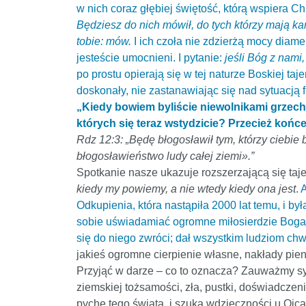
w nich coraz głębiej świętość, którą wspiera 
Będziesz do nich mówił, do tych którzy mają k
tobie: mów.
I ich czoła nie zdzierżą mocy diame
jesteście umocnieni. I pytanie:
jeśli Bóg z nami
po prostu opierają się w tej naturze Boskiej taj
doskonały, nie zastanawiając się nad sytuacją
„Kiedy bowiem byliście niewolnikami grzechu
których się teraz wstydzicie? Przecież końce
Rdz 12:3: „Będę błogosławił tym, którzy ciebie 
błogosławieństwo ludy całej ziemi».”
Spotkanie nasze ukazuje rozszerzającą się taj
kiedy my powiemy, a nie wtedy kiedy ona jest
.
A
Odkupienia, która nastąpiła 2000 lat temu, i by
sobie uświadamiać ogromne miłosierdzie Boga d
się do niego zwróci; dał wszystkim ludziom chwa
jakieś ogromne cierpienie własne, nakłady pienię
Przyjąć w darze – co to oznacza? Zauważmy sy
ziemskiej tożsamości, zła, pustki, doświadcze
pychę tego świata, i szuka wdzięczności u Ojca.