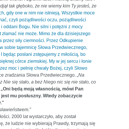
zdjął tak głęboko, że nie wiemy kim Ty jesteś, że
h, gdy one w nim nie istnieją. Wszystkie moce
mać, czyli pożądliwości oczu, pożądliwości
 i oddani Bogu. Nie silni i potężni z mocy
at złamać nie może. Mimo że dla dzisiejszego
na przez siły ciemności. Przez Odkupienie
 w sobie tajemnicę Słowa Przedwiecznego,
I będąc posłani zstępujemy z miłością, bo
knej córce ziemskiej. My w jej sercu i łonie
rzez moc i pełnię chwały Bożej, czyli Słowo
jsce zradzania Słowa Przedwiecznego.
„Na
ie się stało, a bez Niego nic się nie stało, co
: „Oni będą moją własnością, mówi Pan
óry jest mu posłuszny. Wtedy zobaczycie
.”
gosławieństwem.”
ości. 2000 lat wystarczyło, aby został
ję, że ludzie nie wybierają Prawdy, trzymają się