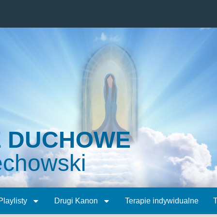
E DUCHOWE
echowski
Playlisty
Drugi Kanon
Terapie indywidualne