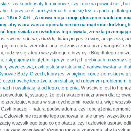
kie, tzw kondensaty fermionowe, czyli można powiedzieć, bozo
wały ich przy jakiś tam systemach, one się też rozpadają, dlat
ści.
1 Kor 2:4-6: „A mowa moja i moje głoszenie nauki nie 
y, aby wiara wasza opierała się nie na mądrości ludzkiej, 
ć tego świata ani władców tego świata, zresztą przemijają
nosi owocu, odcina, a każdą, która przynosi owoc, oczyszcza, ab
 piękna córka ziemska, ona jest zniszczona przez wrogość i zd
mi, rodziły się z tego wszystkiego olbrzymy, i Bóg dlatego znis
ani, zstępujemy do głębin, i jedynie w tych głębinach możemy si
urę zwycięstwa, czyli jesteśmy istotami Zmartwychwstania, dl
wie Boży. Grzech, który jest w pięknej córce ziemskiej w głęb
czu i pychę tego życia, on stał się ich głównym problemem, bo 
nach i uwalniają ją od tego cierpienia.
Właściwie jest to hipnoz
ra powoduje tą sytuację, że jest nakazem nieznanym dla czło
nie zrealizuje, wpada w stan dychotomii, rozdarcia, więc wszyst
y. Czyli inaczej – natura podświadoma, czyli obciążenia demonic
. Człowiek nie rozumie tego panowania, ale umysł wszystko ro
izację wszystkiego tego co go otacza, czyli człowiek usprawied
ię, zaczyna wywoływać różnego rodzaju zdarzenia, aby ta sytuac