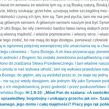
 świat im wmawia że właśnie tym są; a są Boską naturą, Boską i
dzie, którzy szukając grzechów, uzurpują sobie szczególną moc 
dolności czynią ich tym, kim są. Tam jest pycha, tam nie ma pr
y tutaj głównym sensem. A głównym sensem naszym jest być Syn
 ufni Bogu, bo siły ciemności bardzo łatwo łamią słabych prz
ą własną mądrość, i własne pojmowanie, i własny sens, i własn
e tego zrobić, bo nie mają do tego dostępu, ponieważ człowiek 
ją w ogromnej potężnej wewnętrznej sile umacniania się w chwa
tego człowieka – Syna Bożego. A on trwa przywracając pierwotn
o jedności z Bogiem, bo została zwiedziona pożądliwością ciała
ej łono do zradzania Słowa Przedwiecznego. I tam właśnie nasza
ię po prostu w nas wykuwa ufność, tam się wykuwa prawdziwa n
ożego, do głębin, aby ją wydobył przez to, że staje się jedną 
 – nie są już wtedy dwojgiem, ale jednym. My jako Synowie pos
ę z ich niegodziwością, przez godność i przez posłuszeństwo. 
szeństwa Bogu.
Hi 1:8-10: „Mówi Pan do szatana: «A zwrócił
y, sprawiedliwy, bogobojny i unikający grzechu jak on». Sza
amego, jego domu i całej majętności? Pracy jego rąk pobło