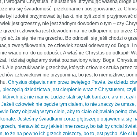
ża, i wrogami Chrystusa, nieustannie utrzymując własną drogę us
rzeniła się świadomość, przekonanie i postępowanie, że Chrystus
ie byli zdolni przyjmować tej łaski, nie byli zdolni przyjmować 
łowiek jest grzeszny, nie jest żadnym dowodem o tym – czy Chry
e grzech człowieka jest dowodem na nie odkupienie go przez Chr
yśleć, że się nie ma grzechu. Bo odnosili się jeśli chodzi o grz
ytuacja zweryfikowania, że człowiek został oderwany od Boga, i 
nie wiadomo kto go odpuści. A właśnie Chrystus go odkupił! We
ał, i dzisiaj oglądamy świat pozbawiony wiary, Boga, Chrystus
nił. Ale poszukiwanie grzechów, których człowiek szuka przez
echów człowiekowi nie przypomina, bo jest to niemożliwe, pon
chu.
Chrystus objawia nam przez świętego Pawła, że dziedzict
 pieczęcią dziedzictwa jest cierpienie wraz z Chrystusem, czy
których już nie mamy. Ludzie stali się tak bardzo ciałami, czyl
. Jeżeli człowiek nie będzie tym ciałem, to nie znaczy że umrze
wie Boży objawią w tym ciele, aby to ciało objawiało pełną chw
skonałe. Jesteśmy świadkami coraz głębszego objawienia się na
rzech, nienawiść czy jakieś inne rzeczy, bo tak by chciał świat, 
to że na pewno ich grzech zniszczy, bo to jest pycha. Ale ci l