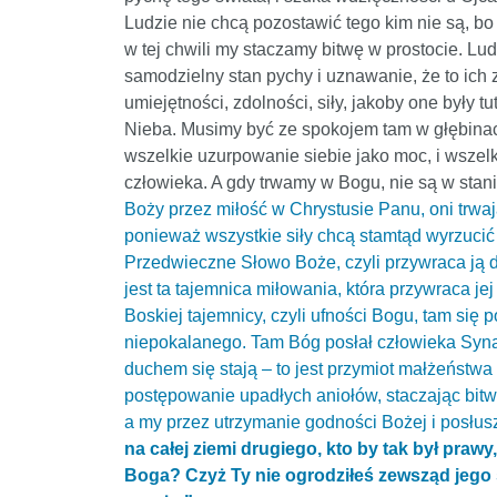
Ludzie nie chcą pozostawić tego kim nie są, bo
w tej chwili my staczamy bitwę w prostocie. Lu
samodzielny stan pychy i uznawanie, że to ich z
umiejętności, zdolności, siły, jakoby one był
Nieba. Musimy być ze spokojem tam w głębinach
wszelkie uzurpowanie siebie jako moc, i wszelk
człowieka. A gdy trwamy w Bogu, nie są w stani
Boży przez miłość w Chrystusie Panu, oni trwa
ponieważ wszystkie siły chcą stamtąd wyrzucić 
Przedwieczne Słowo Boże, czyli przywraca ją d
jest ta tajemnica miłowania, która przywraca j
Boskiej tajemnicy, czyli ufności Bogu, tam s
niepokalanego. Tam Bóg posłał człowieka Syna B
duchem się stają – to jest przymiot małżeństwa
postępowanie upadłych aniołów, staczając bitw
a my przez utrzymanie godności Bożej i posłu
na całej ziemi drugiego, kto by tak był praw
Boga? Czyż Ty nie ogrodziłeś zewsząd jego s