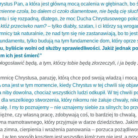
Chrystus Pan, a która jest główną mocą ocalenia w głębinach, b
amienne czoła, bo dałem ci czoło diamentowe, nie będą cię słuc
ntu i się rozpadną, dlatego, że moc Ducha Chrystusowego pokon
, któż przeciwko nam?
– tylko diabły, szatan, i ci którzy są wrog
emnicy tak naturalnie, że nad tym się nie zastanawiają, bo to je
 fundamentu, tylko budują na tym fundamencie dom, który oprz
, byliście wolni od służby sprawiedliwości. Jakiż jednak p
m ich jest śmierć”
błogosławić będą, a tym, którzy tobie będą złorzeczyli, i ja będ
emnicę Chrystusa, paruzję, którą chce pod swoją władzą i mocą 
 ona jest w tym momencie, kiedy Chrystus w tej chwili się obja
ła niby dowolna, chociaż wszystkich ludzi odkupił. W tej chwili
la wszelkiego stworzenia, który nikomu nie żałuje chwały, nik
łę. I my to poznajemy – nie uznajemy siebie za silnych; bo prze
żne, czy własną pracę, zdobywają coś, to bardziej to chwalą, niż
na marnotrawnego, który przyjmuje w darze dziedzictwo. Jaki
nia zimna, cierpienia i wrażenia panowania – porzuca pożądliwo
 I w ten sposób kosztem jest wszystko kim/czym nie jest, a przy