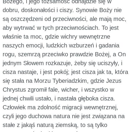
Bożego, i jego tożsamość odnajdzie się w
dobru, doskonałości i ciszy. Synowie Boży nie
są oszczędzeni od przeciwności, ale mają moc,
aby wytrwać w tych przeciwnościach. To jest
właśnie ta moc, gdzie wichry wewnętrzne
naszych emocji, ludzkich wzburzeń i gadania
rogu, szemrzą przeciwko prawdzie Bożej, a On
jednym Słowem rozkazuje, żeby się uciszyły, i
cisza nastaje, i jest pokój; jest cisza jak ta, która
się stała na Morzu Tyberiadzkim, gdzie Jezus
Chrystus zgromił fale, wicher, i wszystko w
jednej chwili ustało, i nastała głęboka cisza.
Człowiek ma zdolność migracji wewnętrznej,
czyli jego duchowa natura nie jest związana na
stałe z jakąś naturą ziemską, to są tylko