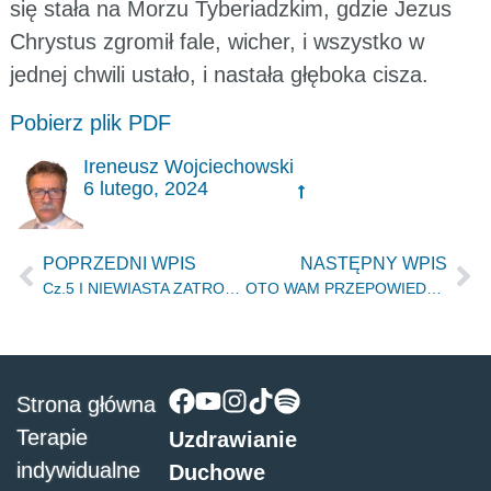
się stała na Morzu Tyberiadzkim, gdzie Jezus
Chrystus zgromił fale, wicher, i wszystko w
jednej chwili ustało, i nastała głęboka cisza.
Pobierz plik PDF
Ireneusz Wojciechowski
6 lutego, 2024
POPRZEDNI WPIS
NASTĘPNY WPIS
Cz.5 I NIEWIASTA ZATROSZCZY SIĘ O MĘŻA JR 31.22
OTO WAM PRZEPOWIEDZIAŁEM Mt 24.25 – PONIKWA , marzec 2024
Strona główna
Terapie
Uzdrawianie
indywidualne
Duchowe