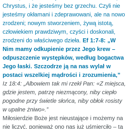
Chrystus, i że jesteśmy bez grzechu. Czyli nie
jesteśmy okłamani i zdeprawowani, ale na nowo
zrodzeni; nowym stworzeniem, żywą istotą,
człowiekiem prawdziwym, czyści i doskonali,
zrodzeni do właściwego dzieła.
Ef 1:7-8: „W
Nim mamy odkupienie przez Jego krew –
odpuszczenie występków, według bogactwa
Jego łaski. Szczodrze ją na nas wylał w
postaci wszelkiej mądrości i zrozumienia,”
Iz 18:4: „Albowiem tak mi rzekł Pan: «Z miejsca,
gdzie jestem, patrzę niezmącony, niby ciepło
pogodne przy świetle słońca, niby obłok rosisty
w upalne żniwo».”
Miłosierdzie Boże jest nieustające i możemy na
nie liczyć, ponieważ ono nas już uśmierciło – tą