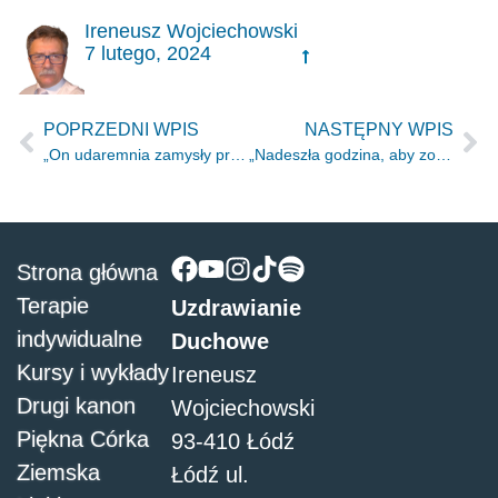
Ireneusz Wojciechowski
7 lutego, 2024
POPRZEDNI WPIS
NASTĘPNY WPIS
„On udaremnia zamysły przebiegłych” 1 Kor 3.19
„Nadeszła godzina, aby został uwielbiony Syn Człowieczy.” J 12.23
Strona główna
Terapie
Uzdrawianie
indywidualne
Duchowe
Kursy i wykłady
Ireneusz
Drugi kanon
Wojciechowski
Piękna Córka
93-410 Łódź
Ziemska
Łódź ul.