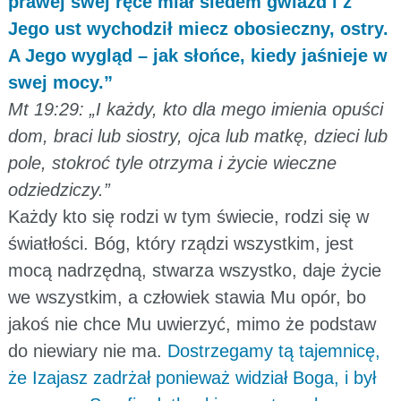
prawej swej ręce miał siedem gwiazd i z
Jego ust wychodził miecz obosieczny, ostry.
A Jego wygląd – jak słońce, kiedy jaśnieje w
swej mocy.”
Mt 19:29: „I każdy, kto dla mego imienia opuści
dom, braci lub siostry, ojca lub matkę, dzieci lub
pole, stokroć tyle otrzyma i życie wieczne
odziedziczy.”
Każdy kto się rodzi w tym świecie, rodzi się w
światłości. Bóg, który rządzi wszystkim, jest
mocą nadrzędną, stwarza wszystko, daje życie
we wszystkim, a człowiek stawia Mu opór, bo
jakoś nie chce Mu uwierzyć, mimo że podstaw
do niewiary nie ma.
Dostrzegamy tą tajemnicę,
że Izajasz zadrżał ponieważ widział Boga, i był