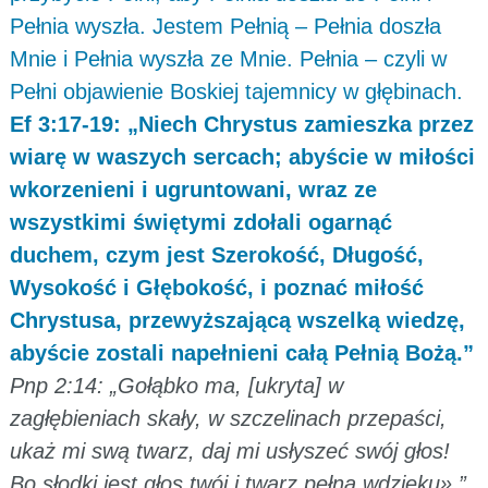
Pełnia wyszła. Jestem Pełnią – Pełnia doszła
Mnie i Pełnia wyszła ze Mnie. Pełnia – czyli w
Pełni objawienie Boskiej tajemnicy w głębinach.
Ef 3:17-19: „Niech Chrystus zamieszka przez
wiarę w waszych sercach; abyście w miłości
wkorzenieni i ugruntowani, wraz ze
wszystkimi świętymi zdołali ogarnąć
duchem, czym jest Szerokość, Długość,
Wysokość i Głębokość, i poznać miłość
Chrystusa, przewyższającą wszelką wiedzę,
abyście zostali napełnieni całą Pełnią Bożą.”
Pnp 2:14: „Gołąbko ma, [ukryta] w
zagłębieniach skały, w szczelinach przepaści,
ukaż mi swą twarz, daj mi usłyszeć swój głos!
Bo słodki jest głos twój i twarz pełna wdzięku».”