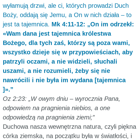
wyłamują drzwi, ale ci, których prowadzi Duch
Boży, oddają się Jemu, a On w nich działa – to
jest ta tajemnica.
Mk 4:11-12: „On im odrzekł:
«Wam dana jest tajemnica królestwa
Bożego, dla tych zaś, którzy są poza wami,
wszystko dzieje się w przypowieściach, aby
patrzyli oczami, a nie widzieli, słuchali
uszami, a nie rozumieli, żeby się nie
nawrócili i nie była im wydana [tajemnica
]».”
Oz 2:23: „W owym dniu – wyrocznia Pana,
odpowiem na pragnienia niebios, a one
odpowiedzą na pragnienia ziemi;”
Duchowa nasza wewnętrzna natura, czyli piękna
córka ziemska, na początku była w światłości, i