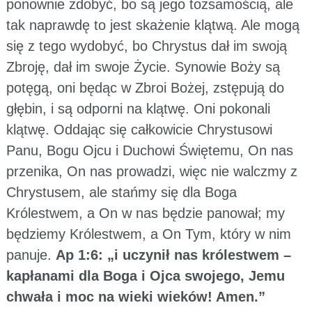
ponownie zdobyć, bo są jego tożsamością, ale
tak naprawdę to jest skażenie klątwą. Ale mogą
się z tego wydobyć, bo Chrystus dał im swoją
Zbroję, dał im swoje Życie. Synowie Boży są
potęgą, oni będąc w Zbroi Bożej, zstępują do
głębin, i są odporni na klątwę. Oni pokonali
klątwę. Oddając się całkowicie Chrystusowi
Panu, Bogu Ojcu i Duchowi Świętemu, On nas
przenika, On nas prowadzi, więc nie walczmy z
Chrystusem, ale stańmy się dla Boga
Królestwem, a On w nas będzie panował; my
będziemy Królestwem, a On Tym, który w nim
panuje.
Ap 1:6: „i uczynił nas królestwem –
kapłanami dla Boga i Ojca swojego, Jemu
chwała i moc na wieki wieków! Amen.”