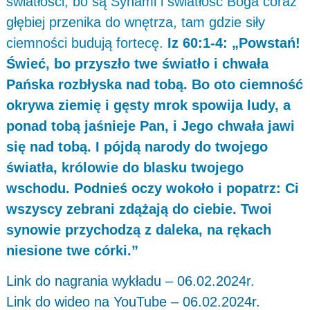
światłości, bo są Synami i światłość Boga coraz
głębiej przenika do wnętrza, tam gdzie siły
ciemności budują fortecę.
Iz 60:1-4: „Powstań!
Świeć, bo przyszło twe światło i chwała
Pańska rozbłyska nad tobą. Bo oto ciemność
okrywa ziemię i gęsty mrok spowija ludy, a
ponad tobą jaśnieje Pan, i Jego chwała jawi
się nad tobą. I pójdą narody do twojego
światła, królowie do blasku twojego
wschodu. Podnieś oczy wokoło i popatrz: Ci
wszyscy zebrani zdążają do ciebie. Twoi
synowie przychodzą z daleka, na rękach
niesione twe córki.”
Link do nagrania wykładu – 06.02.2024r.
Link do wideo na YouTube – 06.02.2024r.