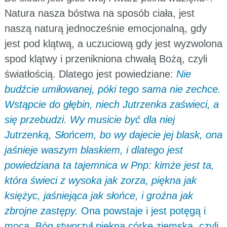
Natura nasza bóstwa na sposób ciała, jest
naszą naturą jednocześnie emocjonalną, gdy
jest pod klątwą, a uczuciową gdy jest wyzwolona
spod klątwy i przenikniona chwałą Bożą, czyli
światłością. Dlatego jest powiedziane:
Nie
budźcie umiłowanej, póki tego sama nie zechce.
Wstąpcie do głębin, niech Jutrzenka zaświeci, a
się przebudzi. Wy musicie być dla niej
Jutrzenką, Słońcem, bo wy dajecie jej blask, ona
jaśnieje waszym blaskiem, i dlatego jest
powiedziana ta tajemnica w Pnp: kimże jest ta,
która świeci z wysoka jak zorza, piękna jak
księżyc, jaśniejąca jak słońce, i groźna jak
zbrojne zastępy.
Ona powstaje i jest potęgą i
mocą. Bóg stworzył piękną córkę ziemską, czyli