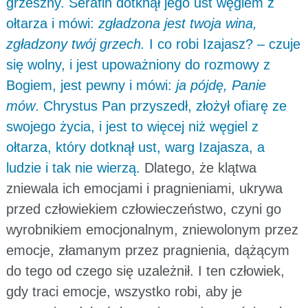
grzeszny. Serafin dotknął jego ust węglem z
ołtarza i mówi:
zgładzona jest twoja wina,
zgładzony twój grzech.
I co robi Izajasz? – czuje
się wolny, i jest upoważniony do rozmowy z
Bogiem, jest pewny i mówi:
ja pójdę, Panie
mów
. Chrystus Pan przyszedł, złożył ofiarę ze
swojego życia, i jest to więcej niż węgiel z
ołtarza, który dotknął ust, warg Izajasza, a
ludzie i tak nie wierzą.
Dlatego, że klątwa
zniewala ich emocjami i pragnieniami, ukrywa
przed człowiekiem człowieczeństwo, czyni go
wyrobnikiem emocjonalnym, zniewolonym przez
emocje, złamanym przez pragnienia, dążącym
do tego od czego się uzależnił. I ten człowiek,
gdy traci emocje, wszystko robi, aby je