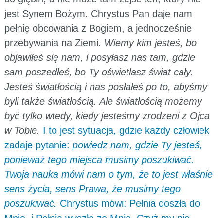
jest Synem Bożym. Chrystus Pan daje nam
pełnię obcowania z Bogiem, a jednocześnie
przebywania na Ziemi.
Wiemy kim jesteś, bo
objawiłeś się nam, i posyłasz nas tam, gdzie
sam poszedłeś, bo Ty oświetlasz świat cały.
Jesteś światłością i nas posłałeś po to, abyśmy
byli także światłością. Ale światłością możemy
być tylko wtedy, kiedy jesteśmy zrodzeni z Ojca
w Tobie.
I to jest sytuacja, gdzie każdy człowiek
zadaje pytanie:
powiedz nam, gdzie Ty jesteś,
ponieważ tego miejsca musimy poszukiwać.
Twoja nauka mówi nam o tym, że to jest właśnie
sens życia, sens Prawa, że musimy tego
poszukiwać.
Chrystus mówi: Pełnia doszła do
Mnie, i Pełnia wyszła ze Mnie. Czyż my nie