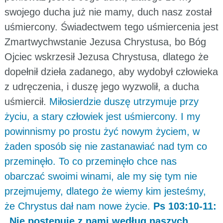
swojego ducha już nie mamy, duch nasz został
uśmiercony. Świadectwem tego uśmiercenia jest
Zmartwychwstanie Jezusa Chrystusa, bo Bóg
Ojciec wskrzesił Jezusa Chrystusa, dlatego że
dopełnił dzieła zadanego, aby wydobył człowieka
z udręczenia, i duszę jego wyzwolił, a ducha
uśmiercił.
Miłosierdzie duszę utrzymuje przy
życiu, a stary człowiek jest uśmiercony. I my
powinnismy po prostu żyć nowym życiem, w
żaden sposób się nie zastanawiać nad tym co
przeminęło. To co przeminęło chce nas
obarczać swoimi winami, ale my się tym nie
przejmujemy, dlatego że wiemy kim jesteśmy,
że Chrystus dał nam nowe życie.
Ps 103:10-11:
„Nie postępuje z nami według naszych