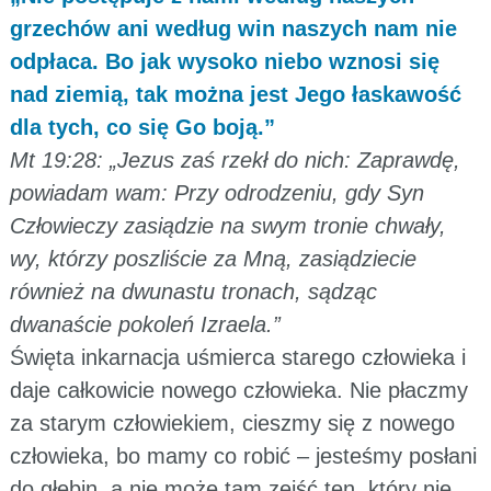
grzechów ani według win naszych nam nie
odpłaca. Bo jak wysoko niebo wznosi się
nad ziemią, tak można jest Jego łaskawość
dla tych, co się Go boją.”
Mt 19:28: „Jezus zaś rzekł do nich: Zaprawdę,
powiadam wam: Przy odrodzeniu, gdy Syn
Człowieczy zasiądzie na swym tronie chwały,
wy, którzy poszliście za Mną, zasiądziecie
również na dwunastu tronach, sądząc
dwanaście pokoleń Izraela.”
Święta inkarnacja uśmierca starego człowieka i
daje całkowicie nowego człowieka. Nie płaczmy
za starym człowiekiem, cieszmy się z nowego
człowieka, bo mamy co robić – jesteśmy posłani
do głębin, a nie może tam zejść ten, który nie