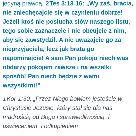
jedyną prawdą.
2 Tes 3:13-16: „Wy zaś, bracia,
nie zniechęcajcie się w czynieniu dobrze!
Jeżeli ktoś nie posłucha słów naszego listu,
tego sobie zaznaczcie i nie obcujcie z nim,
aby się zawstydził. A nie uważajcie go za
nieprzyjaciela, lecz jak brata go
napominajcie! A sam Pan pokoju niech was
obdarzy pokojem zawsze i na wszelki
sposób! Pan niech będzie z wami
wszystkimi!”
1 Kor 1:30: „Przez Niego bowiem jesteście w
Chrystusie Jezusie, który stał się dla nas
mądrością od Boga i sprawiedliwością, i
uświęceniem, i odkupieniem”