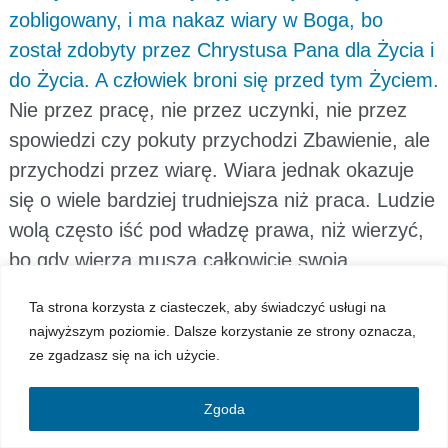
zobligowany, i ma nakaz wiary w Boga, bo
został zdobyty przez Chrystusa Pana dla Życia i
do Życia. A człowiek broni się przed tym Życiem.
Nie przez pracę, nie przez uczynki, nie przez
spowiedzi czy pokuty przychodzi Zbawienie, ale
przychodzi przez wiarę. Wiara jednak okazuje
się o wiele bardziej trudniejsza niż praca. Ludzie
wolą często iść pod władzę prawa, niż wierzyć,
bo gdy wierzą muszą całkowicie swoją
świadomość skierować ku Bogu, wszystkie
Ta strona korzysta z ciasteczek, aby świadczyć usługi na
swoje siły, całe swoje pragnienie, i całą naturę
najwyższym poziomie. Dalsze korzystanie ze strony oznacza,
ku Bogu, i zdążać ku Jemu Jedynemu z Miłości.
ze zgadzasz się na ich użycie.
I dlatego wielu ludzi powraca do prawa, albo nie
chce wyjść z pod prawa, bo okazuje się, że jest
Zgoda
łatwiejsze, bo nie muszą od siebie wymagać, bo