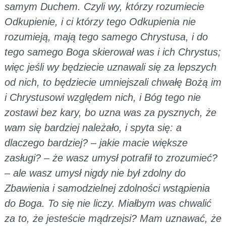
samym Duchem. Czyli wy, którzy rozumiecie
Odkupienie, i ci którzy tego Odkupienia nie
rozumieją, mają tego samego Chrystusa, i do
tego samego Boga skierował was i ich Chrystus;
więc jeśli wy będziecie uznawali się za lepszych
od nich, to będziecie umniejszali chwałę Bożą im
i Chrystusowi względem nich, i Bóg tego nie
zostawi bez kary, bo uzna was za pysznych, że
wam się bardziej należało, i spyta się: a
dlaczego bardziej? – jakie macie większe
zasługi? – że wasz umysł potrafił to zrozumieć?
– ale wasz umysł nigdy nie był zdolny do
Zbawienia i samodzielnej zdolności wstąpienia
do Boga. To się nie liczy. Miałbym was chwalić
za to, że jesteście mądrzejsi? Mam uznawać, że