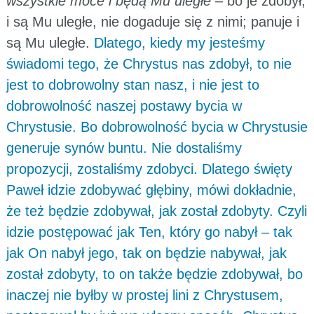
wszystkie moce i będą Mu uległe
– bo je zdobył,
i są Mu uległe, nie dogaduje się z nimi; panuje i
są Mu uległe.
Dlatego, kiedy my jesteśmy
świadomi tego, że Chrystus nas zdobył, to nie
jest to dobrowolny stan nasz, i nie jest to
dobrowolność naszej postawy bycia w
Chrystusie. Bo dobrowolność bycia w Chrystusie
generuje synów buntu. Nie dostaliśmy
propozycji, zostaliśmy zdobyci. Dlatego święty
Paweł idzie zdobywać głębiny, mówi dokładnie,
że też będzie zdobywał, jak został zdobyty. Czyli
idzie postępować jak Ten, który go nabył – tak
jak On nabył jego, tak on będzie nabywał, jak
został zdobyty, to on także będzie zdobywał, bo
inaczej nie byłby w prostej lini z Chrystusem,