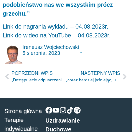
podobieństwo nas we wszystkim prócz
grzechu.”
Link do nagrania wykładu – 04.08.2023r.
Link do wideo na YouTube – 04.08.2023r.
Ireneusz Wojciechowski
5 sierpnia, 2023
POPRZEDNI WPIS
NASTĘPNY WPIS
„Dostępujecie odpuszczenia grzechów ze względu na Jego imię.” 1J 2.12
„coraz bardziej jaśniejąc, upodabniamy się do Jego obrazu.” 2 Kor 3.18
Strona główna
Terapie
Uzdrawianie
indywidualne
Duchowe