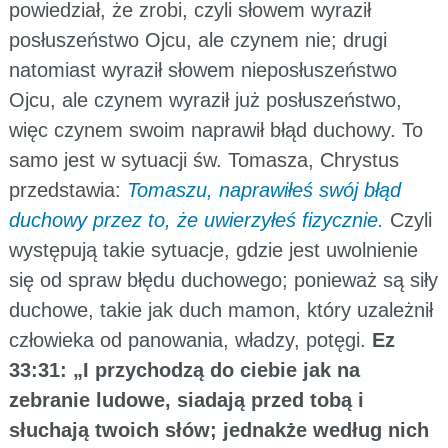
powiedział, że zrobi, czyli słowem wyraził
posłuszeństwo Ojcu, ale czynem nie; drugi
natomiast wyraził słowem nieposłuszeństwo
Ojcu, ale czynem wyraził już posłuszeństwo,
więc czynem swoim naprawił błąd duchowy. To
samo jest w sytuacji św. Tomasza, Chrystus
przedstawia:
Tomaszu, naprawiłeś swój błąd
duchowy przez to, że uwierzyłeś fizycznie.
Czyli
występują takie sytuacje, gdzie jest uwolnienie
się od spraw błędu duchowego; ponieważ są siły
duchowe, takie jak duch mamon, który uzależnił
człowieka od panowania, władzy, potęgi.
Ez
33:31: „I przychodzą do ciebie jak na
zebranie ludowe, siadają przed tobą i
słuchają twoich słów; jednakże według nich