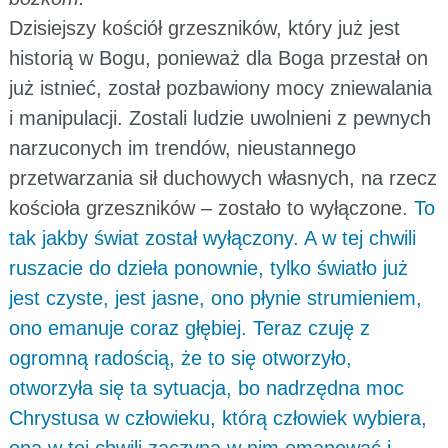
Dzisiejszy kościół grzeszników, który już jest
historią w Bogu, ponieważ dla Boga przestał on
już istnieć, został pozbawiony mocy zniewalania
i manipulacji. Zostali ludzie uwolnieni z pewnych
narzuconych im trendów, nieustannego
przetwarzania sił duchowych własnych, na rzecz
kościoła grzeszników – zostało to wyłączone.
To
tak jakby świat został wyłączony. A w tej chwili
ruszacie do dzieła ponownie, tylko światło już
jest czyste, jest jasne, ono płynie strumieniem,
ono emanuje coraz głębiej. Teraz czuję z
ogromną radością, że to się otworzyło,
otworzyła się ta sytuacja, bo nadrzędna moc
Chrystusa w człowieku, którą człowiek wybiera,
ona w tej chwili zaczyna w nim emanować i