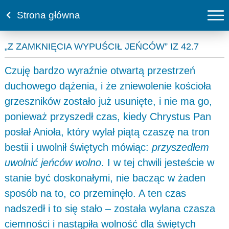
Strona główna
„Z ZAMKNIĘCIA WYPUŚCIŁ JEŃCÓW” IZ 42.7
Czuję bardzo wyraźnie otwartą przestrzeń
duchowego dążenia, i że zniewolenie kościoła
grzeszników zostało już usunięte, i nie ma go,
ponieważ przyszedł czas, kiedy Chrystus Pan
posłał Anioła, który wylał piątą czaszę na tron
bestii i uwolnił świętych mówiąc:
przyszedłem
uwolnić jeńców wolno
. I w tej chwili jesteście w
stanie być doskonałymi, nie bacząc w żaden
sposób na to, co przeminęło. A ten czas
nadszedł i to się stało – została wylana czasza
ciemności i nastąpiła wolność dla świętych