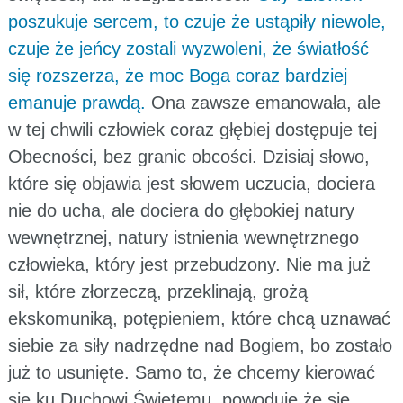
poszukuje sercem, to czuje że ustąpiły niewole,
czuje że jeńcy zostali wyzwoleni, że światłość
się rozszerza, że moc Boga coraz bardziej
emanuje prawdą.
Ona zawsze emanowała, ale
w tej chwili człowiek coraz głębiej dostępuje tej
Obecności, bez granic obcości. Dzisiaj słowo,
które się objawia jest słowem uczucia, dociera
nie do ucha, ale dociera do głębokiej natury
wewnętrznej, natury istnienia wewnętrznego
człowieka, który jest przebudzony. Nie ma już
sił, które złorzeczą, przeklinają, grożą
ekskomuniką, potępieniem, które chcą uznawać
siebie za siły nadrzędne nad Bogiem, bo zostało
już to usunięte. Samo to, że chcemy kierować
się ku Duchowi Świętemu, powoduje że się