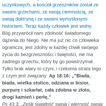
uczynkowych, a kościół grzeszników został ze
swoimi grzechami, ze swoją ciemnością, ze
swoją doktryną i ze swoimi wymyślonymi
historiami. Teraz każdy człowiek jest wolny.
Bóg przywrócił nam zdolność świadomego
dążenia do Niego. Nie ma już nic co człowieka
ogranicza, jest zdolny w każdej chwili swojego
życia do bezgrzeszności i świętości, nie ma
żadnego grzechu, który by go powstrzymał.
Tylko brak wiary to czyni, i rzekoma strata tego
z czym jest związany.
Ap 18:16: „”Biada,
biada, wielka stolico, odziana w bisior,
purpurę i szkarłat, cała zdobna w złoto,
drogi kamień i perłę,”
Ps 43:3: „Ześlij światłość swoją i wierność swoją: