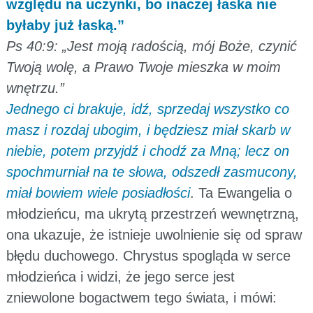
względu na uczynki, bo inaczej łaska nie
byłaby już łaską.”
Ps 40:9: „Jest moją radością, mój Boże, czynić
Twoją wolę, a Prawo Twoje mieszka w moim
wnętrzu.”
Jednego ci brakuje, idź, sprzedaj wszystko co
masz i rozdaj ubogim, i będziesz miał skarb w
niebie, potem przyjdź i chodź za Mną; lecz on
spochmurniał na te słowa, odszedł zasmucony,
miał bowiem wiele posiadłości
. Ta Ewangelia o
młodzieńcu, ma ukrytą przestrzeń wewnętrzną,
ona ukazuje, że istnieje uwolnienie się od spraw
błędu duchowego. Chrystus spogląda w serce
młodzieńca i widzi, że jego serce jest
zniewolone bogactwem tego świata, i mówi: