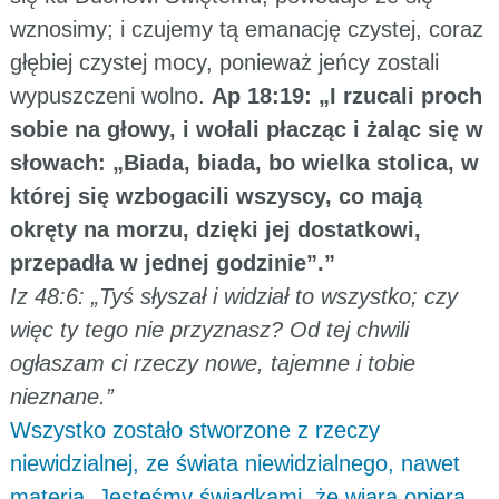
wznosimy; i czujemy tą emanację czystej, coraz
głębiej czystej mocy, ponieważ jeńcy zostali
wypuszczeni wolno.
Ap 18:19: „I rzucali proch
sobie na głowy, i wołali płacząc i żaląc się w
słowach: „Biada, biada, bo wielka stolica, w
której się wzbogacili wszyscy, co mają
okręty na morzu, dzięki jej dostatkowi,
przepadła w jednej godzinie”.”
Iz 48:6: „Tyś słyszał i widział to wszystko; czy
więc ty tego nie przyznasz? Od tej chwili
ogłaszam ci rzeczy nowe, tajemne i tobie
nieznane.”
Wszystko zostało stworzone z rzeczy
niewidzialnej, ze świata niewidzialnego, nawet
materia. Jesteśmy świadkami, że wiara opiera