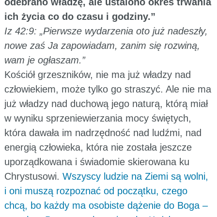
odebrano władzę, ale ustalono okres trwania
ich życia co do czasu i godziny.”
Iz 42:9: „Pierwsze wydarzenia oto już nadeszły,
nowe zaś Ja zapowiadam, zanim się rozwiną,
wam je ogłaszam.”
Kościół grzeszników, nie ma już władzy nad
człowiekiem, może tylko go straszyć. Ale nie ma
już władzy nad duchową jego naturą, którą miał
w wyniku sprzeniewierzania mocy świętych,
która dawała im nadrzędność nad ludźmi, nad
energią człowieka, która nie została jeszcze
uporządkowana i świadomie skierowana ku
Chrystusowi.
Wszyscy ludzie na Ziemi są wolni,
i oni muszą rozpoznać od początku, czego
chcą, bo każdy ma osobiste dążenie do Boga –