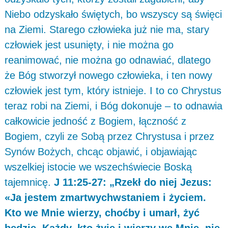
Niebo odzyskało świętych, bo wszyscy są święci
na Ziemi. Starego człowieka już nie ma, stary
człowiek jest usunięty, i nie można go
reanimować, nie można go odnawiać, dlatego
że Bóg stworzył nowego człowieka, i ten nowy
człowiek jest tym, który istnieje. I to co Chrystus
teraz robi na Ziemi, i Bóg dokonuje – to odnawia
całkowicie jedność z Bogiem, łączność z
Bogiem, czyli ze Sobą przez Chrystusa i przez
Synów Bożych, chcąc objawić, i objawiając
wszelkiej istocie we wszechświecie Boską
tajemnicę.
J 11:25-27: „Rzekł do niej Jezus:
«Ja jestem zmartwychwstaniem i życiem.
Kto we Mnie wierzy, choćby i umarł, żyć
będzie. Każdy, kto żyje i wierzy we Mnie, nie