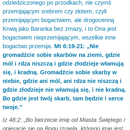
odziedziczonego po przodkach, nie czymś
przemijającym srebrem czy złotem, czyli
przemijającym bogactwem, ale drogocenną
Krwią jako Baranka bez zmazy, i to Ona jest
bogactwem nieprzemijającym, wszelkie inne
bogactwo przemija.
Mt 6:19-21: „Nie
gromadźcie sobie skarbów na ziemi, gdzie
mól i rdza niszczą i gdzie złodzieje włamują
się, i kradną. Gromadźcie sobie skarby w
niebie, gdzie ani mól, ani rdza nie niszczą i
gdzie złodzieje nie włamują się, i nie kradną.
Bo gdzie jest twój skarb, tam będzie i serce
twoje.”
Iz 48:2: „Bo bierzecie imię od Miasta Świętego i
opieracie się na Bogu Izraela, którego imię jest