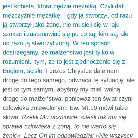
jest kobieta, która będzie mężatką. Czyli dał
mężczyźnie mężatkę – gdy ją stworzył, od razu
ją stworzył jako żonę, nie musieli się w raju
szukać i zastanawiać się po co są, kim są, ale
od razu ją stworzył żoną. W ten sposób
dostrzegamy, że małżeństwo jest tylko w
rozumieniu tym, że to jest zjednoczenie się z
Bogiem; ścisłe.
I Jezus Chrystus daje nam
drogę do tego samego, odwraca tę sytuację, ale
jest to tym samym, abyśmy my mieli wolną
drogę do małżeństwa, ponieważ ten świat czyni
człowieka zniewolonym. Ew. Mt.19 mówi takie
słowa:
Rzekli Mu uczniowie: «Jeśli tak ma się
sprawa człowieka z żoną, to nie warto się
żenić». Lecz On im odpowiedział: «Nie wszyscy