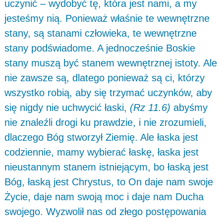
uczynić – wydobyć tę, która jest nami, a my
jesteśmy nią. Ponieważ właśnie te wewnętrzne
stany, są stanami człowieka, te wewnętrzne
stany podświadome. A jednocześnie Boskie
stany muszą być stanem wewnętrznej istoty. Ale
nie zawsze są, dlatego ponieważ są ci, którzy
wszystko robią, aby się trzymać uczynków, aby
się nigdy nie uchwycić łaski,
(Rz 11.6)
abyśmy
nie znaleźli drogi ku prawdzie, i nie zrozumieli,
dlaczego Bóg stworzył Ziemię. Ale łaska jest
codziennie, mamy wybierać łaskę, łaska jest
nieustannym stanem istniejącym, bo łaską jest
Bóg, łaską jest Chrystus, to On daje nam swoje
Życie, daje nam swoją moc i daje nam Ducha
swojego. Wyzwolił nas od złego postępowania