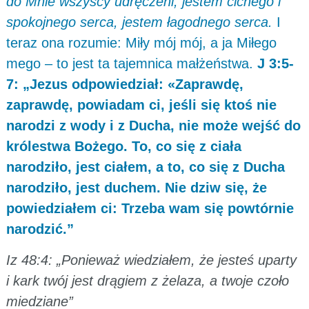
do Mnie wszyscy udręczeni, jestem cichego i
spokojnego serca, jestem łagodnego serca.
I
teraz ona rozumie: Miły mój mój, a ja Miłego
mego – to jest ta tajemnica małżeństwa.
J 3:5-
7: „Jezus odpowiedział: «Zaprawdę,
zaprawdę, powiadam ci, jeśli się ktoś nie
narodzi z wody i z Ducha, nie może wejść do
królestwa Bożego. To, co się z ciała
narodziło, jest ciałem, a to, co się z Ducha
narodziło, jest duchem. Nie dziw się, że
powiedziałem ci: Trzeba wam się powtórnie
narodzić.”
Iz 48:4: „Ponieważ wiedziałem, że jesteś uparty
i kark twój jest drągiem z żelaza, a twoje czoło
miedziane”