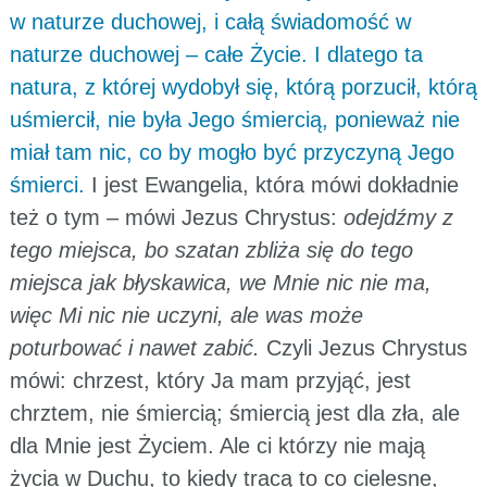
w naturze duchowej, i całą świadomość w
naturze duchowej – całe Życie. I dlatego ta
natura, z której wydobył się, którą porzucił, którą
uśmiercił, nie była Jego śmiercią, ponieważ nie
miał tam nic, co by mogło być przyczyną Jego
śmierci.
I jest Ewangelia, która mówi dokładnie
też o tym – mówi Jezus Chrystus:
odejdźmy z
tego miejsca, bo szatan zbliża się do tego
miejsca jak błyskawica, we Mnie nic nie ma,
więc Mi nic nie uczyni, ale was może
poturbować i nawet zabić.
Czyli Jezus Chrystus
mówi: chrzest, który Ja mam przyjąć, jest
chrztem, nie śmiercią; śmiercią jest dla zła, ale
dla Mnie jest Życiem. Ale ci którzy nie mają
życia w Duchu, to kiedy tracą to co cielesne,