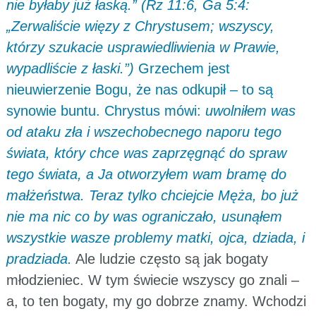
nie byłaby już łaską.” (Rz 11:6, Ga 5:4:
„Zerwaliście więzy z Chrystusem; wszyscy,
którzy szukacie usprawiedliwienia w Prawie,
wypadliście z łaski.”)
Grzechem jest
nieuwierzenie Bogu, że nas odkupił – to są
synowie buntu. Chrystus mówi:
uwolniłem was
od ataku zła i wszechobecnego naporu tego
świata, który chce was zaprzęgnąć do spraw
tego świata, a Ja otworzyłem wam bramę do
małżeństwa. Teraz tylko chciejcie Męża, bo już
nie ma nic co by was ograniczało, usunąłem
wszystkie wasze problemy matki, ojca, dziada, i
pradziada.
Ale ludzie często są jak bogaty
młodzieniec. W tym świecie wszyscy go znali –
a, to ten bogaty, my go dobrze znamy. Wchodzi