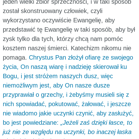
jeden wielki zbiór sprzeczności, i w taki sposób
został skonstruowany człowiek, czyli
wykorzystano oczywiście Ewangelię, aby
przedstawić tę Ewangelię w taki sposób, aby był
zysk tylko dla tych, którzy chcą nam pomóc
kosztem naszej śmierci. Katechizm nikomu nie
pomaga.
Chrystus Pan złożył ofiarę ze swojego
życia, On naszą wiarę i nadzieję skierował ku
Bogu, i jest stróżem naszych dusz, więc
niemożliwym jest, aby On nasze dusze
przyprawiał o grzechy, i żebyśmy musieli się z
nich spowiadać, pokutować, żałować, i jeszcze
nie wiadomo jakie uczynki czynić, aby zasłużyć,
bo jest powiedziane:
„Jeżeli zaś dzięki łasce, to
już nie ze względu na uczynki, bo inaczej łaska