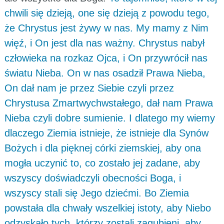
chwili się dzieją, one się dzieją z powodu tego,
że Chrystus jest żywy w nas. My mamy z Nim
więź, i On jest dla nas ważny. Chrystus nabył
człowieka na rozkaz Ojca, i On przywrócił nas
światu Nieba. On w nas osadził Prawa Nieba,
On dał nam je przez Siebie czyli przez
Chrystusa Zmartwychwstałego, dał nam Prawa
Nieba czyli dobre sumienie. I dlatego my wiemy
dlaczego Ziemia istnieje, że istnieje dla Synów
Bożych i dla pięknej córki ziemskiej, aby ona
mogła uczynić to, co zostało jej zadane, aby
wszyscy doświadczyli obecności Boga, i
wszyscy stali się Jego dziećmi. Bo Ziemia
powstała dla chwały wszelkiej istoty, aby Niebo
odzyskało tych, którzy zostali zagubieni, aby