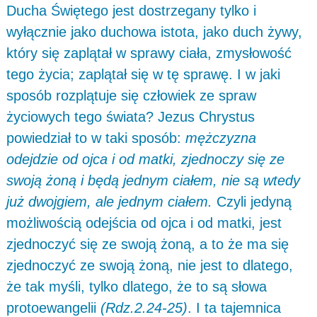
Ducha Świętego jest dostrzegany tylko i
wyłącznie jako duchowa istota, jako duch żywy,
który się zaplątał w sprawy ciała, zmysłowość
tego życia; zaplątał się w tę sprawę. I w jaki
sposób rozplątuje się człowiek ze spraw
życiowych tego świata? Jezus Chrystus
powiedział to w taki sposób:
mężczyzna
odejdzie od ojca i od matki, zjednoczy się ze
swoją żoną i będą jednym ciałem, nie są wtedy
już dwojgiem, ale jednym ciałem.
Czyli jedyną
możliwością odejścia od ojca i od matki, jest
zjednoczyć się ze swoją żoną, a to że ma się
zjednoczyć ze swoją żoną, nie jest to dlatego,
że tak myśli, tylko dlatego, że to są słowa
protoewangelii
(Rdz.2.24-25)
. I ta tajemnica