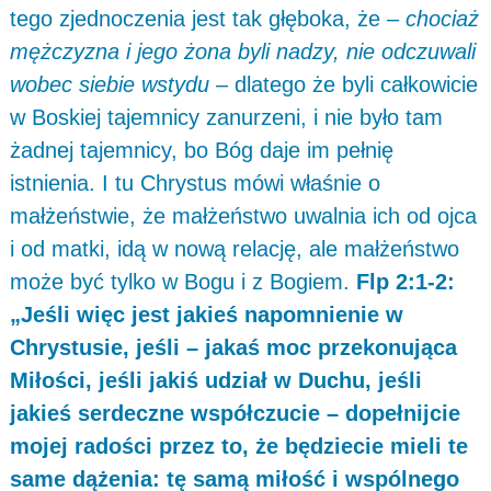
tego zjednoczenia jest tak głęboka, że –
chociaż
mężczyzna i jego żona byli nadzy, nie odczuwali
wobec siebie wstydu
– dlatego że byli całkowicie
w Boskiej tajemnicy zanurzeni, i nie było tam
żadnej tajemnicy, bo Bóg daje im pełnię
istnienia. I tu Chrystus mówi właśnie o
małżeństwie, że małżeństwo uwalnia ich od ojca
i od matki, idą w nową relację, ale małżeństwo
może być tylko w Bogu i z Bogiem.
Flp 2:1-2:
„Jeśli więc jest jakieś napomnienie w
Chrystusie, jeśli – jakaś moc przekonująca
Miłości, jeśli jakiś udział w Duchu, jeśli
jakieś serdeczne współczucie – dopełnijcie
mojej radości przez to, że będziecie mieli te
same dążenia: tę samą miłość i wspólnego