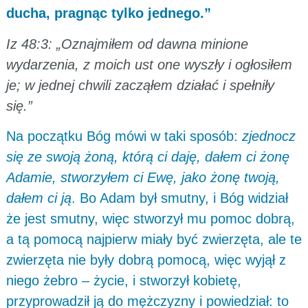
ducha, pragnąc tylko jednego.”
Iz 48:3: „Oznajmiłem od dawna minione
wydarzenia, z moich ust one wyszły i ogłosiłem
je; w jednej chwili zacząłem działać i spełniły
się.”
Na początku Bóg mówi w taki sposób:
zjednocz
się ze swoją żoną, którą ci daję, dałem ci żonę
Adamie, stworzyłem ci Ewę, jako żonę twoją,
dałem ci ją
. Bo Adam był smutny, i Bóg widział
że jest smutny, więc stworzył mu pomoc dobrą,
a tą pomocą najpierw miały być zwierzęta, ale te
zwierzęta nie były dobrą pomocą, więc wyjął z
niego żebro – życie, i stworzył kobietę,
przyprowadził ją do mężczyzny i powiedział: to