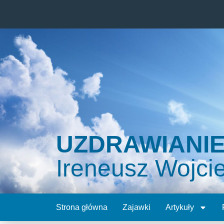
UZDRAWIANI
Ireneusz Wojci
Strona główna
Zajawki
Artykuły