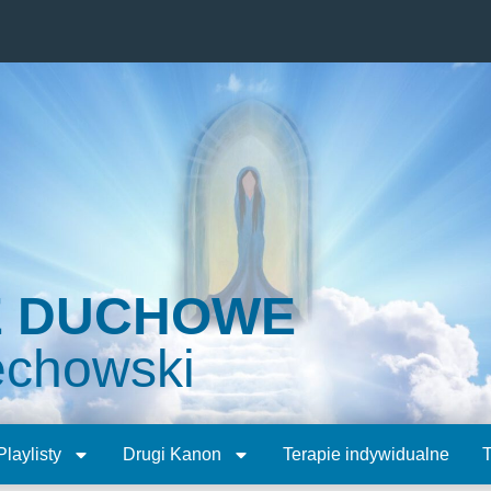
E DUCHOWE
echowski
Playlisty
Drugi Kanon
Terapie indywidualne