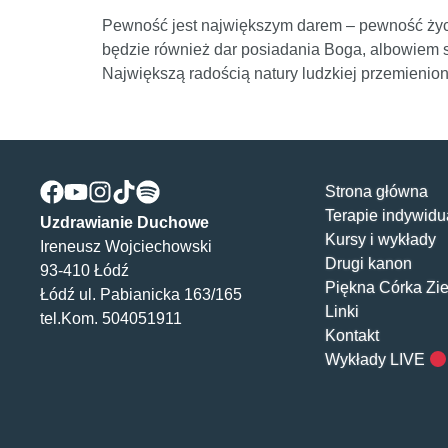
Pewność jest największym darem – pewność życi
będzie również dar posiadania Boga, albowiem sp
Największą radością natury ludzkiej przemienion
Strona główna
Terapie indywidu
Uzdrawianie Duchowe
Kursy i wykłady
Ireneusz Wojciechowski
Drugi kanon
93-410 Łódź
Piękna Córka Zi
Łódź ul. Pabianicka 163/165
Linki
tel.Kom. 504051911
Kontakt
Wykłady LIVE