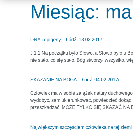
Miesiąc:
ma
DNA i epigeny – Łódź, 18.02.2017r.
J 1,1 Na początku było Słowo, a Słowo było u Bo
nie stało, co się stało. Bóg stworzył wszystko, w
SKAZANIE NA BOGA – Łódź, 04.02.2017r.
Człowiek ma w sobie zalążek natury duchowego is
wydobyć, sam ukierunkować, powiedzieć dokąd ma
przeszkadzać. MOŻE TYLKO SIĘ SKAZAĆ NA B
Największym szczęściem człowieka na tej ziemi 