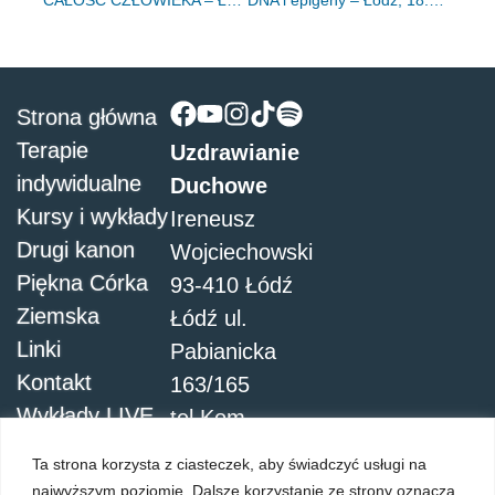
Strona główna
Terapie
Uzdrawianie
indywidualne
Duchowe
Kursy i wykłady
Ireneusz
Drugi kanon
Wojciechowski
Piękna Córka
93-410 Łódź
Ziemska
Łódź ul.
Linki
Pabianicka
Kontakt
163/165
Wykłady LIVE
tel.Kom.
504051911
Ta strona korzysta z ciasteczek, aby świadczyć usługi na
najwyższym poziomie. Dalsze korzystanie ze strony oznacza,