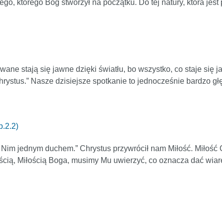
o, którego Bóg stworzył na początku. Do tej natury, która jest 
wane stają się jawne dzięki światłu, bo wszystko, co staje się j
Chrystus.” Nasze dzisiejsze spotkanie to jednocześnie bardzo gł
p.2.2)
t z Nim jednym duchem.” Chrystus przywrócił nam Miłość. Miłość
cią, Miłością Boga, musimy Mu uwierzyć, co oznacza dać wiar