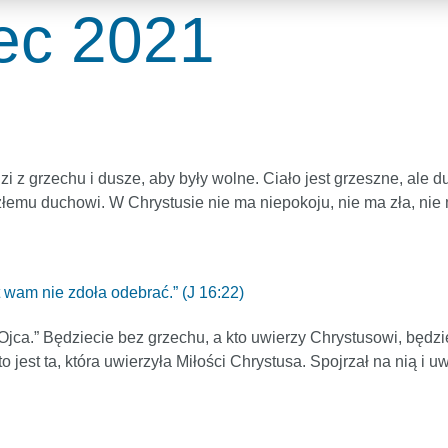
iec 2021
zi z grzechu i dusze, aby były wolne. Ciało jest grzeszne, ale
łemu duchowi. W Chrystusie nie ma niepokoju, nie ma zła, nie m
t wam nie zdoła odebrać.” (J 16:22)
Ojca.” Będziecie bez grzechu, a kto uwierzy Chrystusowi, będz
 to jest ta, która uwierzyła Miłości Chrystusa. Spojrzał na nią 