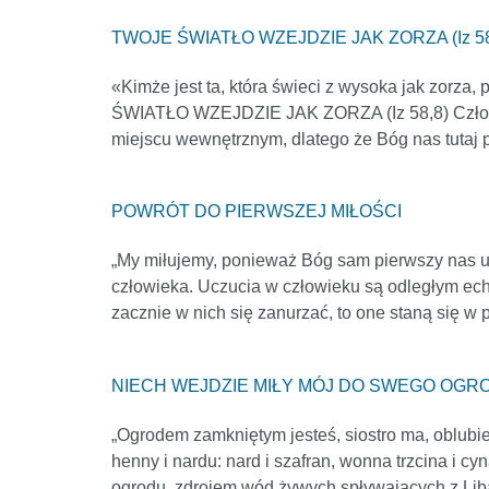
TWOJE ŚWIATŁO WZEJDZIE JAK ZORZA (Iz 58,8)
«Kimże jest ta, która świeci z wysoka jak zorza,
ŚWIATŁO WZEJDZIE JAK ZORZA (Iz 58,8) Człowiek
miejscu wewnętrznym, dlatego że Bóg nas tutaj p
POWRÓT DO PIERWSZEJ MIŁOŚCI
„My miłujemy, ponieważ Bóg sam pierwszy nas u
człowieka. Uczucia w człowieku są odległym eche
zacznie w nich się zanurzać, to one staną się w 
NIECH WEJDZIE MIŁY MÓJ DO SWEGO OGRODU
„Ogrodem zamkniętym jesteś, siostro ma, oblub
henny i nardu: nard i szafran, wonna trzcina i c
ogrodu, zdrojem wód żywych spływających z Liba