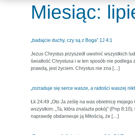
Miesiąc:
lip
„badajcie duchy, czy są z Boga” 1J 4:1
Jezus Chrystus przyszedł uwolnić wszystkich lud
światłość Chrystusa i w ten sposób nie podlega z
prawdą, jest życiem. Chrystus nie zna […]
„rozraduje się serce wasze, a radości waszej nik
Łk 24:49 „Oto Ja ześlę na was obietnicę mojego 
wszystkim. „Ta, która znalazła pokój” (Pnp 8:10),
naprawdę obdarowuje ją Miłością, że […]