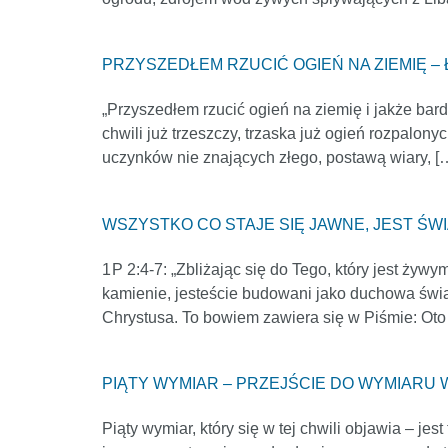
PRZYSZEDŁEM RZUCIĆ OGIEŃ NA ZIEMIĘ – Łód
„Przyszedłem rzucić ogień na ziemię i jakże b
chwili już trzeszczy, trzaska już ogień rozpalony
uczynków nie znających złego, postawą wiary, [
WSZYSTKO CO STAJE SIĘ JAWNE, JEST ŚWIAT
1 P 2:4-7: „Zbliżając się do Tego, który jest ż
kamienie, jesteście budowani jako duchowa świą
Chrystusa. To bowiem zawiera się w Piśmie: Oto
PIĄTY WYMIAR – PRZEJŚCIE DO WYMIARU WE
Piąty wymiar, który się w tej chwili objawia – j