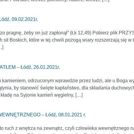
ź, 09.02.2021r.
ardzo pragnę, żeby on już zapłonął” (Łk 12,49) Pobierz pli
ch sił Boskich, które w tej chwili pożogą wiary rozszerzają się w
…]
ŁEM – Łódź, 26.01.2021r.
ywym kamieniem, odrzuconym wprawdzie przez ludzi, ale u Boga
tynia, by stanowić święte kapłaństwo, dla składania duchowyc
 kładę na Syjonie kamień węgielny, […]
WNĘTRZNEGO – Łódź, 08.01.2021 r.
est to ruch z wnętrza na zewnątrz, czyli człowieka wewnętrznego 