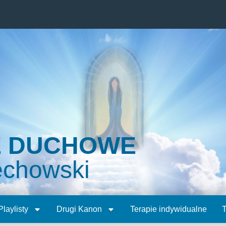
E DUCHOWE
echowski
Playlisty
Drugi Kanon
Terapie indywidualne