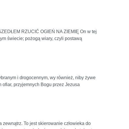
k PRZYSZEDŁEM RZUCIĆ OGIEŃ NA ZIEMIĘ On w tej
 tym świecie; pożogą wiary, czyli postawą
 wybranym i drogocennym, wy również, niby żywe
h ofiar, przyjemnych Bogu przez Jezusa
na zewnątrz. To jest skierowanie człowieka do