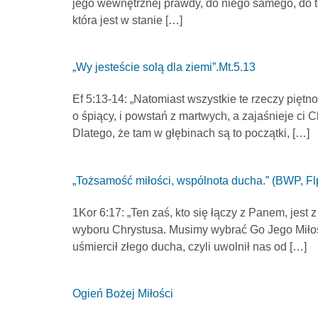
jego wewnętrznej prawdy, do niego samego, do teg
która jest w stanie […]
„Wy jesteście solą dla ziemi”.Mt.5.13
Ef 5:13-14: „Natomiast wszystkie te rzeczy piętno
o śpiący, i powstań z martwych, a zajaśnieje ci 
Dlatego, że tam w głębinach są to początki, […]
„Tożsamość miłości, wspólnota ducha.” (BWP, Fl
1Kor 6:17: „Ten zaś, kto się łączy z Panem, jes
wyboru Chrystusa. Musimy wybrać Go Jego Miłoś
uśmiercił złego ducha, czyli uwolnił nas od […]
Ogień Bożej Miłości