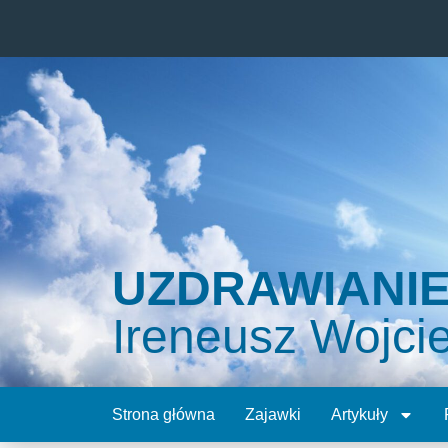
UZDRAWIANI
Ireneusz Wojci
Strona główna
Zajawki
Artykuły