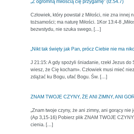
„Z ogromną miłością cię przygarnę” (Iz.54.7)
Człowiek, który powstał z Miłości, nie zna innej n
tożsamości; ma naturę Miłości. 1Kor 13:4-8 „Miłoś
bezwstydu, nie szuka swego, […]
„Nikt tak święty jak Pan, prócz Ciebie nie ma nik
J 21:15: A gdy spożyli śniadanie, rzekł Jezus d
wiesz, że Cię kocham». Człowiek musi mieć niezm
zdążać ku Bogu, ufać Bogu. Św. […]
ZNAM TWOJE CZYNY, ŻE ANI ZIMNY, ANI GORĄ
„Znam twoje czyny, że ani zimny, ani gorący nie je
(Ap 3,15-16) Pobierz plik ZNAM TWOJE CZYNY,
cienia. […]