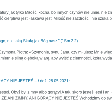
atury jak tylko Miłość; kocha, bo innych czynów nie umie, nie zna
ć cierpliwa jest, łaskawa jest. Miłość nie zazdrości, nie szuka 
ogo, nikt taką Skałą jak Bóg nasz.” (1Sm.2.2)
o Szymona Piotra: «Szymonie, synu Jana, czy miłujesz Mnie więc
iernie silną głęboką wiarę, aby wyjść z ciemności, która wyda
CY NIE JESTEŚ – Łódź, 28.05.2021r.
steś. Obyś był zimny albo gorący! A tak, skoro jesteś letni i ani
 ŻE ANI ZIMNY, ANI GORĄCY NIE JESTEŚ Wchodzimy do świata