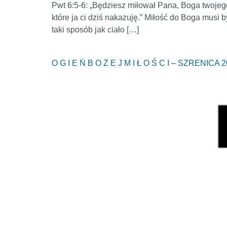
Pwt 6:5-6: „Będziesz miłował Pana, Boga twojego
które ja ci dziś nakazuję.” Miłość do Boga musi
taki sposób jak ciało […]
O G I E Ń B O Ż E J M I Ł O Ś C I – SZRENICA 