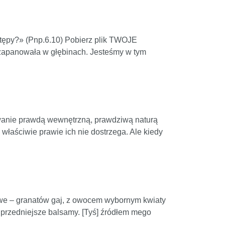
zastępy?» (Pnp.6.10) Pobierz plik TWOJE
 zapanowała w głębinach. Jesteśmy w tym
ywanie prawdą wewnętrzną, prawdziwą naturą
właściwie prawie ich nie dostrzega. Ale kiedy
twe – granatów gaj, z owocem wybornym kwiaty
najprzedniejsze balsamy. [Tyś] źródłem mego