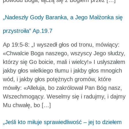
powodu Boga, łączą się z Bogiem przez […]
„Nadeszły Gody Baranka, a Jego Małżonka się
przystroiła” Ap.19.7
Ap 19:5-8: „I wyszedł głos od tronu, mówiący:
«Chwalcie Boga naszego, wszyscy Jego słudzy,
którzy się Go boicie, mali i wielcy!» I usłyszałem
jakby głos wielkiego tłumu i jakby głos mnogich
wód, i jakby głos potężnych gromów, które
mówiły: «Alleluja, bo zakrólował Pan Bóg nasz,
Wszechmogący. Weselmy się i radujmy, i dajmy
Mu chwałę, bo […]
„Jeśli kto miłuje sprawiedliwość – jej to dziełem