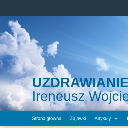
UZDRAWIANI
Ireneusz Wojci
Strona główna
Zajawki
Artykuły