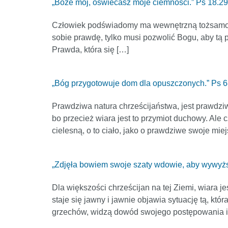
„Boże mój, oświecasz moje ciemności.” Ps 18.29
Człowiek podświadomy ma wewnętrzną tożsamość ż
sobie prawdę, tylko musi pozwolić Bogu, aby tą p
Prawda, która się […]
„Bóg przygotowuje dom dla opuszczonych.” Ps 6
Prawdziwa natura chrześcijaństwa, jest prawdzi
bo przecież wiara jest to przymiot duchowy. Ale c
cielesną, o to ciało, jako o prawdziwe swoje miej
„Zdjęła bowiem swoje szaty wdowie, aby wywyżs
Dla większości chrześcijan na tej Ziemi, wiara 
staje się jawny i jawnie objawia sytuację tą, któ
grzechów, widzą dowód swojego postępowania i 