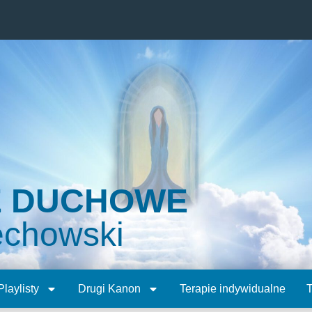
E DUCHOWE
echowski
Playlisty
Drugi Kanon
Terapie indywidualne