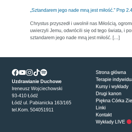
„Sztandarem jego nade mną jest miłość.” Pnp 2.
Chrystus przyszedł i uwolnił nas Miłością, ogro
uwierzyli Jemu, odwrócili się od tego świata, i
sztandarem jego nade mną jest miłość. […]
Strona główna
Terapie indywidu
Uzdrawianie Duchowe
Kursy i wykłady
Ireneusz Wojciechowski
Drugi kanon
93-410 Łódź
Piękna Córka Zi
Łódź ul. Pabianicka 163/165
Linki
tel.Kom. 504051911
Kontakt
Wykłady LIVE