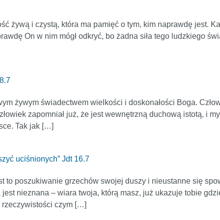
ywą i czystą, która ma pamięć o tym, kim naprawdę jest. Każd
rawdę On w nim mógł odkryć, bo żadna siła tego ludzkiego świata
8.7
wym żywym świadectwem wielkości i doskonałości Boga. Człowi
złowiek zapomniał już, że jest wewnętrzną duchową istotą, i myśl
sce. Tak jak […]
zyć uciśnionych” Jdt 16.7
jest to poszukiwanie grzechów swojej duszy i nieustanne się spo
ra jest nieznana – wiara twoja, którą masz, już ukazuje tobie gdz
rzeczywistości czym […]