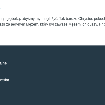
4
mną i głęboką, abyśmy my mogli żyć. Tak bardzo Chrystus pokoc
 poszli za jedynym Mężem, który był zawsze Mężem ich duszy. P
alne
emska