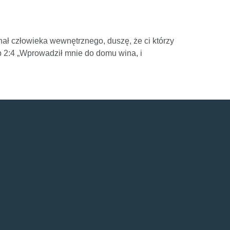
hał człowieka wewnętrznego, duszę, że ci którzy
np 2:4 „Wprowadził mnie do domu wina, i