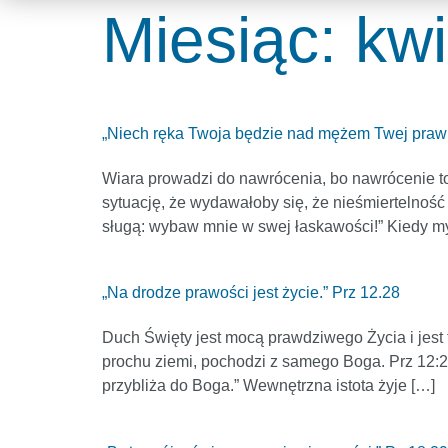
Miesiąc:
kw
„Niech ręka Twoja będzie nad mężem Twej prawi
Wiara prowadzi do nawrócenia, bo nawrócenie to
sytuację, że wydawałoby się, że nieśmiertelnoś
sługą: wybaw mnie w swej łaskawości!” Kiedy my
„Na drodze prawości jest życie.” Prz 12.28
Duch Święty jest mocą prawdziwego Życia i jest to
prochu ziemi, pochodzi z samego Boga. Prz 12:28:
przybliża do Boga.” Wewnętrzna istota żyje […]