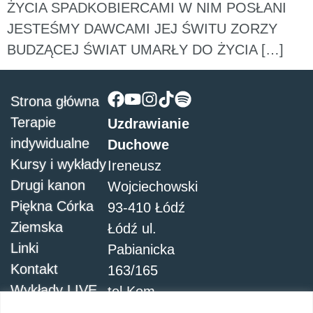
ŻYCIA SPADKOBIERCAMI W NIM POSŁANI
JESTEŚMY DAWCAMI JEJ ŚWITU ZORZY
BUDZĄCEJ ŚWIAT UMARŁY DO ŻYCIA […]
Strona główna
Terapie
Uzdrawianie
indywidualne
Duchowe
Kursy i wykłady
Ireneusz
Drugi kanon
Wojciechowski
Piękna Córka
93-410 Łódź
Ziemska
Łódź ul.
Linki
Pabianicka
Kontakt
163/165
Wykłady LIVE
tel.Kom.
504051911