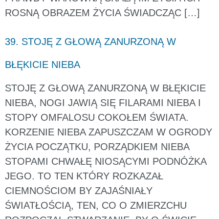
ROSNĄ OBRAZEM ŻYCIA ŚWIADCZĄC […]
39. STOJĘ Z GŁOWĄ ZANURZONĄ W
BŁĘKICIE NIEBA
STOJĘ Z GŁOWĄ ZANURZONĄ W BŁĘKICIE
NIEBA, NOGI JAWIĄ SIĘ FILARAMI NIEBA I
STOPY OMFALOSU COKOŁEM ŚWIATA.
KORZENIE NIEBA ZAPUSZCZAM W OGRODY
ŻYCIA POCZĄTKU, PORZĄDKIEM NIEBA
STOPAMI CHWAŁĘ NIOSĄCYMI PODNÓŻKA
JEGO. TO TEN KTÓRY ROZKAZAŁ
CIEMNOŚCIOM BY ZAJAŚNIAŁY
ŚWIATŁOŚCIĄ, TEN, CO O ZMIERZCHU