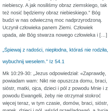
niebiescy. A jak nosiliśmy obraz ziemskiego, tak
też nosić będziemy obraz niebieskiego.” Bóg
budzi w nas odwieczną moc nadprzyrodzoną.
Uczynił człowieka panem Ziemi. Człowiek
upada, ale Bóg stwarza nowego człowieka i […]
„Śpiewaj z radości, niepłodna, któraś nie rodziła,
wybuchnij weselem.” Iz 54.1
Mk 10:29-30: „Jezus odpowiedział: «Zaprawdę,
powiadam wam: Nikt nie opuszcza domu, braci,
sióstr, matki, ojca, dzieci i pól z powodu Mnie i z
powodu Ewangelii, żeby nie otrzymał stokroć
więcej teraz, w tym czasie, domów, braci, sióstr,
matek, dzieci i pól, wśród prześladowań, a życia