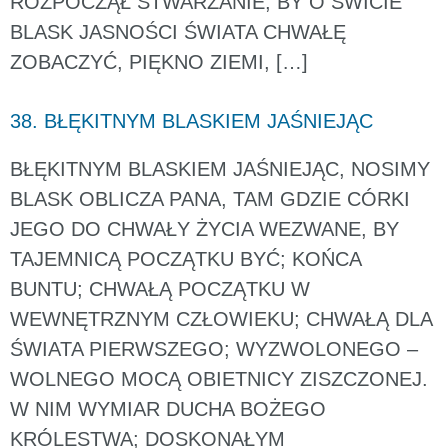
ROZPOCZĄŁ STWARZANIE, BY O ŚWICIE
BLASK JASNOŚCI ŚWIATA CHWAŁĘ
ZOBACZYĆ, PIĘKNO ZIEMI, […]
38. BŁĘKITNYM BLASKIEM JAŚNIEJĄC
BŁĘKITNYM BLASKIEM JAŚNIEJĄC, NOSIMY
BLASK OBLICZA PANA, TAM GDZIE CÓRKI
JEGO DO CHWAŁY ŻYCIA WEZWANE, BY
TAJEMNICĄ POCZĄTKU BYĆ; KOŃCA
BUNTU; CHWAŁĄ POCZĄTKU W
WEWNĘTRZNYM CZŁOWIEKU; CHWAŁĄ DLA
ŚWIATA PIERWSZEGO; WYZWOLONEGO –
WOLNEGO MOCĄ OBIETNICY ZISZCZONEJ.
W NIM WYMIAR DUCHA BOŻEGO
KRÓLESTWA; DOSKONAŁYM