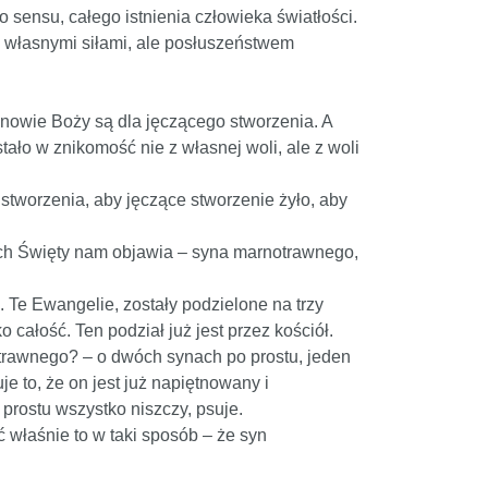
 sensu, całego istnienia człowieka światłości.
mi własnymi siłami, ale posłuszeństwem
synowie Boży są dla jęczącego stworzenia. A
ało w znikomość nie z własnej woli, ale z woli
o stworzenia, aby jęczące stworzenie żyło, aby
Duch Święty nam objawia – syna marnotrawnego,
 Te Ewangelie, zostały podzielone na trzy
całość. Ten podział już jest przez kościół.
otrawnego? – o dwóch synach po prostu, jeden
e to, że on jest już napiętnowany i
 prostu wszystko niszczy, psuje.
eć właśnie to w taki sposób – że syn