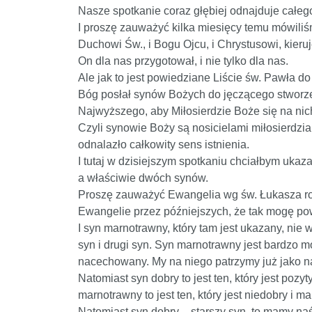
Nasze spotkanie coraz głębiej odnajduje całego
I proszę zauważyć kilka miesięcy temu mówiliśm
Duchowi Św., i Bogu Ojcu, i Chrystusowi, kieru
On dla nas przygotował, i nie tylko dla nas.
Ale jak to jest powiedziane Liście św. Pawła d
Bóg posłał synów Bożych do jęczącego stworzeni
Najwyższego, aby Miłosierdzie Boże się na nic
Czyli synowie Boży są nosicielami miłosierdzia, 
odnalazło całkowity sens istnienia.
I tutaj w dzisiejszym spotkaniu chciałbym uka
a właściwie dwóch synów.
Proszę zauważyć Ewangelia wg św. Łukasza rozd
Ewangelie przez późniejszych, że tak mogę powi
I syn marnotrawny, który tam jest ukazany, ni
syn i drugi syn. Syn marnotrawny jest bardzo m
nacechowany. My na niego patrzymy już jako na c
Natomiast syn dobry to jest ten, który jest pozy
marnotrawny to jest ten, który jest niedobry 
Natomiast syn dobry – starszy syn, to mamy n