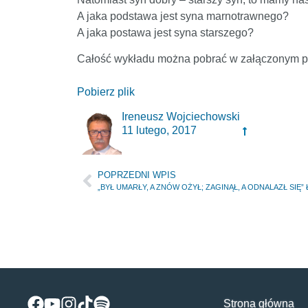
A jaka podstawa jest syna marnotrawnego?
A jaka postawa jest syna starszego?
Całość wykładu można pobrać w załączonym pl
Pobierz plik
Ireneusz Wojciechowski
11 lutego, 2017
POPRZEDNI WPIS
„BYŁ UMARŁY, A ZNÓW OŻYŁ; ZAGINĄŁ, A ODNALAZŁ SIĘ” Łk 
Strona główna