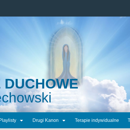
E DUCHOWE
echowski
Playlisty
Drugi Kanon
Terapie indywidualne