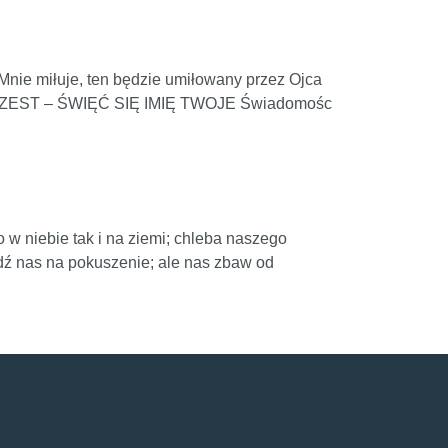
ie miłuje, ten będzie umiłowany przez Ojca
CHRZEST – ŚWIĘĆ SIĘ IMIĘ TWOJE Świadomośc
o w niebie tak i na ziemi; chleba naszego
dź nas na pokuszenie; ale nas zbaw od