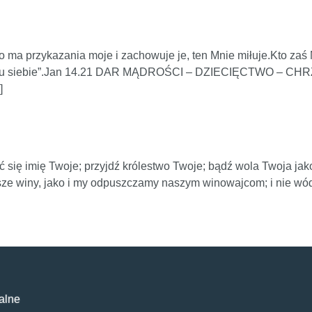
przykazania moje i zachowuje je, ten Mnie miłuje.Kto zaś Mn
wię mu siebie”.Jan 14.21 DAR MĄDROŚCI – DZIECIĘCTWO – 
]
ć się imię Twoje; przyjdź królestwo Twoje; bądź wola Twoja jak
sze winy, jako i my odpuszczamy naszym winowajcom; i nie wó
alne