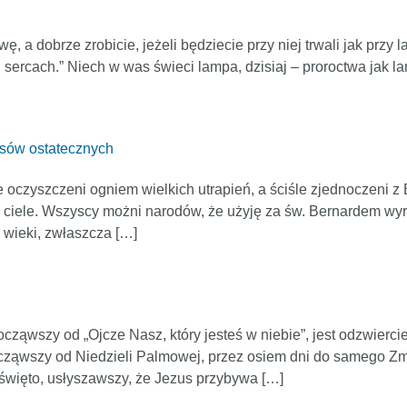
 a dobrze zrobicie, jeżeli będziecie przy niej trwali jak przy 
sercach.” Niech w was świeci lampa, dzisiaj – proroctwa jak l
asów ostatecznych
 oczyszczeni ogniem wielkich utrapień, a ściśle zjednoczeni z 
w ciele. Wszyscy możni narodów, że użyję za św. Bernardem wyr
wieki, zwłaszcza […]
cząwszy od „Ojcze Nasz, który jesteś w niebie”, jest odzwierc
cząwszy od Niedzieli Palmowej, przez osiem dni do samego Zma
a święto, usłyszawszy, że Jezus przybywa […]