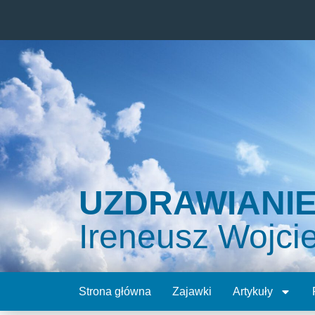
UZDRAWIANI
Ireneusz Wojci
Strona główna
Zajawki
Artykuły