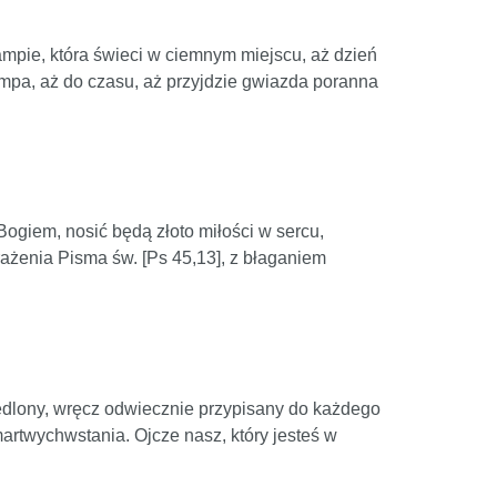
lampie, która świeci w ciemnym miejscu, aż dzień
ampa, aż do czasu, aż przyjdzie gwiazda poranna
Bogiem, nosić będą złoto miłości w sercu,
ażenia Pisma św. [Ps 45,13], z błaganiem
iedlony, wręcz odwiecznie przypisany do każdego
rtwychwstania. Ojcze nasz, który jesteś w