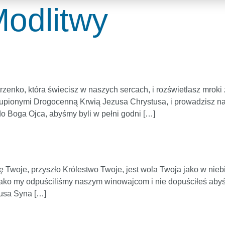
odlitwy
enko, która świecisz w naszych sercach, i rozświetlasz mroki 
odkupionymi Drogocenną Krwią Jezusa Chrystusa, i prowadzisz n
o Boga Ojca, abyśmy byli w pełni godni […]
mię Twoje, przyszło Królestwo Twoje, jest wola Twoja jako w ni
 jako my odpuściliśmy naszym winowajcom i nie dopuściłeś abyś
usa Syna […]