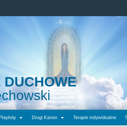
E DUCHOWE
echowski
Playlisty
Drugi Kanon
Terapie indywidualne