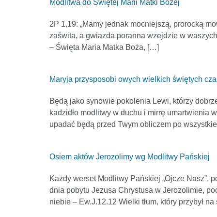
Modlitwa do Świętej Marii Matki Bożej
2P 1,19: „Mamy jednak mocniejszą, prorocką mowę,
zaświta, a gwiazda poranna wzejdzie w waszych 
– Święta Maria Matka Boża, […]
Maryja przysposobi owych wielkich świętych cz
Będą jako synowie pokolenia Lewi, którzy dobrze
kadzidło modlitwy w duchu i mirrę umartwienia 
upadać będą przed Twym obliczem po wszystkie 
Osiem aktów Jerozolimy wg Modlitwy Pańskiej
Każdy werset Modlitwy Pańskiej „Ojcze Nasz”, po
dnia pobytu Jezusa Chrystusa w Jerozolimie, po
niebie – Ew.J.12.12 Wielki tłum, który przybył n