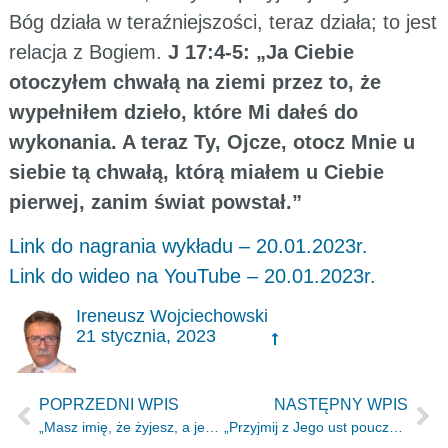
Bóg działa w teraźniejszości, teraz działa; to jest
relacja z Bogiem.
J 17:4-5: „Ja Ciebie
otoczyłem chwałą na ziemi przez to, że
wypełniłem dzieło, które Mi dałeś do
wykonania. A teraz Ty, Ojcze, otocz Mnie u
siebie tą chwałą, którą miałem u Ciebie
pierwej, zanim świat powstał.”
Link do nagrania wykładu – 20.01.2023r.
Link do wideo na YouTube – 20.01.2023r.
Ireneusz Wojciechowski
21 stycznia, 2023
POPRZEDNI WPIS
NASTĘPNY WPIS
„Masz imię, że żyjesz, a jesteś umarły.” Ap 3.1
„Przyjmij z Jego ust pouczenie, nakazy wyryj w swym sercu.” Hi 22.22