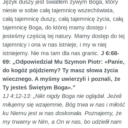
Język duszy jest światłem żywym Boga, który
niesie w sobie całą tajemnicę wszechświata,
całą tajemnicę duszy, całą tajemnicę życia, całą
tajemnicę Boga, do której mamy dostęp i
jesteśmy częścią tej natury. Mamy dostęp do tej
tajemnicy i ona w nas istnieje, i my w niej
istniejemy. Nie ma tam dla nas granic.
J 6:68-
69: „Odpowiedział Mu Szymon Piotr: «Panie,
do kogóż pójdziemy? Ty masz słowa życia
wiecznego. A myśmy uwierzyli i poznali, że
Ty jesteś Świętym Boga».”
1J 4:12-13: „Nikt nigdy Boga nie oglądał. Jeżeli
miłujemy się wzajemnie, Bóg trwa w nas i miłość
ku Niemu jest w nas doskonała. Poznajemy, że
my trwamy w Nim, a On w nas, bo udzielił nam