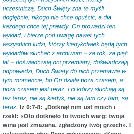
uczestniczą. Duch Święty zna te myśli
dogłębnie, nikogo nie chce opuścić, a dla
każdego chce tej prawdy. On prowadzi ten
wykład, i bierze pod uwagę nawet tych
wszystkich ludzi, którzy kiedykolwiek będą tych
wykładów słuchać z archiwum – za rok, za pięć
lat – doświadczają oni przemiany, doświadczają
odpowiedzi, Duch Święty do nich przemawia w
tym momencie, bo On działa poza czasem, a
poza czasem jest teraz, i ci którzy słuchają są
też teraz, nie są kiedyś, nie są tam czy tam, są
teraz.
Iz 6:7-8: „Dotknął nim ust moich i
rzekł: «Oto dotknęło to twoich warg: twoja
wina jest zmazana, zgładzony twój grzech». I
usłyszałem głos Pana mówiącego: «Kogo