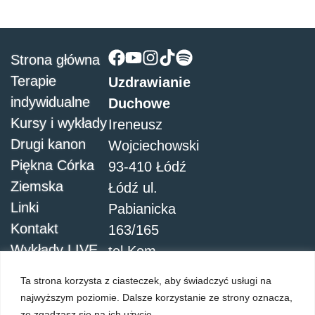
Strona główna
Terapie
Uzdrawianie
indywidualne
Duchowe
Kursy i wykłady
Ireneusz
Drugi kanon
Wojciechowski
Piękna Córka
93-410 Łódź
Ziemska
Łódź ul.
Linki
Pabianicka
Kontakt
163/165
Wykłady LIVE
tel.Kom.
504051911
Ta strona korzysta z ciasteczek, aby świadczyć usługi na
najwyższym poziomie. Dalsze korzystanie ze strony oznacza,
ze zgadzasz się na ich użycie.