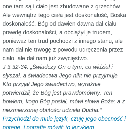
one tam są i ciało jest zbudowane z grzechów.
Ale wewnątrz tego ciała jest doskonałość, Boska
doskonałość. Bóg od dawien dawna dał ciału
prawdę doskonałości, a obciążył je trudem,
ponieważ ten trud pochodzi z innego stanu, ale
nam dał nie trwogę z powodu udręczenia przez
ciało, ale dał nam już zwycięstwo.
J 3:32-34: „Świadczy On o tym, co widział i
słyszał, a świadectwa Jego nikt nie przyjmuje.
Kto przyjął Jego świadectwo, wyraźnie
potwierdził, że Bóg jest prawdomówny. Ten
bowiem, kogo Bóg posłał, mówi słowa Boże: a z
niezmierzonej obfitości udziela Ducha.”
Przychodzi do mnie język, czuję jego obecność i
potęgę, i potrafię mówić to językiem