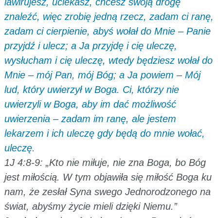
lawirujesz, uciekasz, chcesz swoją drogę
znaleźć, więc zrobię jedną rzecz, zadam ci ranę,
zadam ci cierpienie, abyś wołał do Mnie – Panie
przyjdź i ulecz; a Ja przyjdę i cię uleczę,
wysłucham i cię uleczę, wtedy będziesz wołał do
Mnie – mój Pan, mój Bóg; a Ja powiem – Mój
lud, który uwierzył w Boga. Ci, którzy nie
uwierzyli w Boga, aby im dać możliwość
uwierzenia – zadam im ranę, ale jestem
lekarzem i ich uleczę gdy będą do mnie wołać,
uleczę.
1J 4:8-9: „Kto nie miłuje, nie zna Boga, bo Bóg
jest miłością. W tym objawiła się miłość Boga ku
nam, że zesłał Syna swego Jednorodzonego na
świat, abyśmy życie mieli dzięki Niemu.”