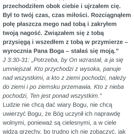
przechodziłem obok ciebie i ujrzałem cię.
Był to twój czas, czas miłości. Rozciągnąłem
połę płaszcza mego nad tobą i zakryłem
twoją nagość. Związałem się z tobą
przysięgą i wszedłem z tobą w przymierze –
wyrocznia Pana Boga – stałaś się moją.”
J 3:30-31: „Potrzeba, by On wzrastał, a ja się
umniejszał. Kto przychodzi z wysoka, panuje
nad wszystkimi, a kto z ziemi pochodzi, należy
do ziemi i po ziemsku przemawia. Kto z nieba
pochodzi, Ten jest ponad wszystkim.”
Ludzie nie chcą dać wiary Bogu, nie chcą
uwierzyć Bogu, że Bóg uczynił ich naprawdę
wolnymi, ponieważ są cielesnymi, a w ciele
widzą grzechy, bo trudno ich nie zobaczyć, jak