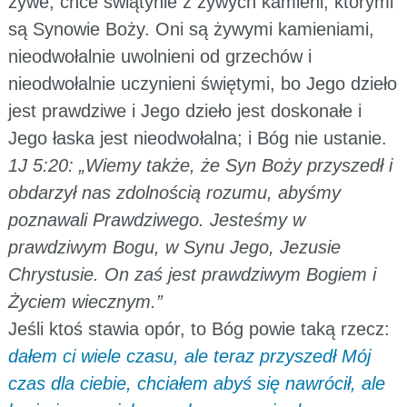
żywe, chce świątynie z żywych kamieni, którymi
są Synowie Boży. Oni są żywymi kamieniami,
nieodwołalnie uwolnieni od grzechów i
nieodwołalnie uczynieni świętymi, bo Jego dzieło
jest prawdziwe i Jego dzieło jest doskonałe i
Jego łaska jest nieodwołalna; i Bóg nie ustanie.
1J 5:20: „Wiemy także, że Syn Boży przyszedł i
obdarzył nas zdolnością rozumu, abyśmy
poznawali Prawdziwego. Jesteśmy w
prawdziwym Bogu, w Synu Jego, Jezusie
Chrystusie. On zaś jest prawdziwym Bogiem i
Życiem wiecznym.”
Jeśli ktoś stawia opór, to Bóg powie taką rzecz:
dałem ci wiele czasu, ale teraz przyszedł Mój
czas dla ciebie, chciałem abyś się nawrócił, ale