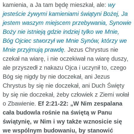
kamienia, a Ja tam będę mieszkał, ale:
wy
jesteście żywymi kamieniami świątyni Bożej, Ja
jestem waszym miejscem przebywania, Synowie
Boży nie istnieją gdzie indziej tylko we Mnie,
Bóg Ojciec stworzył we Mnie Synów, którzy we
Mnie przyjmują prawdę.
Jezus Chrystus nie
czekał na wiarę, i nie oczekiwał na wiarę duszy,
ale przyszedł z nakazu Ojca i uczynił to, czego
Bóg się nigdy by nie doczekał, ani Jezus
Chrystus by się nie doczekał, ani Duch Święty
by się nie doczekał, żeby człowiek z Ziemi wołał
o Zbawienie.
Ef 2:21-22: „W Nim zespalana
cała budowla rośnie na świętą w Panu
świątynię, w Nim i wy także wznosicie się
we wspólnym budowaniu, by stanowić