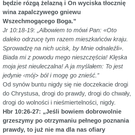
będzie rózgą żelazną i On wyciska tłocznię
wina zapalczywego gniewu
Wszechmogącego Boga.”
Jr 10:18-19: „Albowiem to mówi Pan: «Oto
daleko odrzucę tym razem mieszkańców kraju.
Sprowadzę na nich ucisk, by Mnie odnaleźli».
Biada mi z powodu mego nieszczęścia! Klęska
moja jest nieuleczalna! A ja myślałem: To jest
jedynie ‹mój> ból i mogę go znieść.”
Od synów buntu nigdy się nie doczekacie drogi
do Chrystusa, drogi do prawdy, drogi do chwały,
drogi do wolności i nieśmiertelności, nigdy.
Hbr 10:26-27: „Jeśli bowiem dobrowolnie
grzeszymy po otrzymaniu pełnego poznania
prawdy, to już nie ma dla nas ofiary