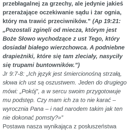
przebłagalnej za grzechy, ale jedynie jakieś
przerażające oczekiwanie sądu i żar ognia,
który ma trawić przeciwników.”
(Ap 19:21:
„Pozostali zginęli od miecza, którym jest
Boże Słowo wychodzące z ust Tego, który
dosiadał białego wierzchowca. A podniebne
drapieżniki, które się tam zleciały, nasyciły
się trupami buntowników.”)
Jr 9:7-8: „Ich język jest śmiercionośną strzałą,
słowa ich ust są oszustwem. Jeden do drugiego
mówi: „Pokój”, a w sercu swoim przygotowuje
mu podstęp. Czy mam ich za to nie karać –
wyrocznia Pana – i nad narodem takim jak ten
nie dokonać pomsty?»”
Postawa nasza wynikająca z posłuszeństwa