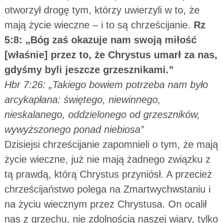
otworzył drogę tym, którzy uwierzyli w to, że
mają życie wieczne – i to są chrześcijanie.
Rz
5:8: „Bóg zaś okazuje nam swoją miłość
[właśnie] przez to, że Chrystus umarł za nas,
gdyśmy byli jeszcze grzesznikami.”
Hbr 7:26: „Takiego bowiem potrzeba nam było
arcykapłana: świętego, niewinnego,
nieskalanego, oddzielonego od grzeszników,
wywyższonego ponad niebiosa”
Dzisiejsi chrześcijanie zapomnieli o tym, że mają
życie wieczne, już nie mają żadnego związku z
tą prawdą, którą Chrystus przyniósł. A przecież
chrześcijaństwo polega na Zmartwychwstaniu i
na życiu wiecznym przez Chrystusa. On ocalił
nas z grzechu, nie zdolnością naszej wiary, tylko