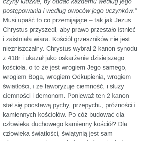
czyny ludzkie, by oddać każdemu według jego
postępowania i według owoców jego uczynków.”
Musi upaść to co przemijające – tak jak Jezus
Chrystus przyszedł, aby prawo przestało istnieć
i zaistniała wiara. Kościół grzeszników nie jest
niezniszczalny. Chrystus wybrał 2 kanon synodu
z 418r i ukazał jako oskarżenie dzisiejszego
kościoła, o to że jest wrogiem Jego samego,
wrogiem Boga, wrogiem Odkupienia, wrogiem
światłości, i że faworyzuje ciemność, i służy
ciemności i demonom. Ponieważ ten 2 kanon
stał się podstawą pychy, przepychu, próżności i
kamiennych kościołów. Po cóż budować dla
człowieka duchowego kamienny kościół? Dla
człowieka światłości, świątynią jest sam