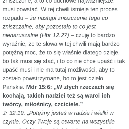
zniszczone, a to co duchowe najważniejsze,
musi powstać. W tej chwili istnieje ten proces
rozpadu –
że nastąpi zniszczenie tego co
zniszczalne, aby pozostało to co jest
nienaruszalne (Hbr 12.27)
– czuję to bardzo
wyraźnie, że te słowa w tej chwili mają bardzo
potężną moc, że to się właśnie dlatego dzieje,
bo tak musi się stać, i to co nie chce upaść i tak
upaść musi i nie ma tutaj możliwości, aby to
zostało powstrzymane, bo to jest dzieło
Pańskie.
Mdr 15:6: „W złych rzeczach się
kochają, takich nadziei też są warci ich
twórcy, miłośnicy, czciciele.”
Jr 32:19: „Potężny jesteś w radzie i wielki w
czynie. Oczy Twoje są otwarte na wszystkie