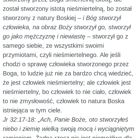
został stworzony istotą nieśmiertelną, bo został
stworzony z natury Boskiej –
i Bóg stworzył
człowieka, na obraz Boży stworzył go, stworzył
go jako mężczyznę i niewiastę
– stworzył go z
samego siebie, ze wszystkimi swoimi
przymiotami, czyli nieśmiertelnego. Ale jeśli
chodzi o sprawę człowieka stworzonego przez
Boga, to ludzie już nie za bardzo chcą wiedzieć,
że jest człowiek nieśmiertelny; ale człowiek jest
nieśmiertelny, bo człowiek to nie ciało, człowiek
to nie zmysłowość, człowiek to natura Boska
istniejąca w tym ciele.
Jr 32:17-18: „Ach, Panie Boże, oto stworzyłeś
niebo i ziemię wielką swoją mocą i wyciągniętym
ramieniem. Żadna rzecz nie jest niemożliwa dla