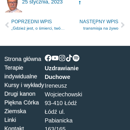
25 stycznia, 2023
POPRZEDNI WPIS
NASTĘPNY WPIS
„Gdzież jest, o śmierci, twój oścień?” 1Kor 15.55
transmisja na żywo
Strona główna
Terapie
Uzdrawianie
indywidualne
Duchowe
Kursy i wykłady
Ireneusz
Drugi kanon
Wojciechowski
Piękna Córka
93-410 Łódź
Ziemska
Łódź ul.
Linki
Pabianicka
Kontakt
163/165