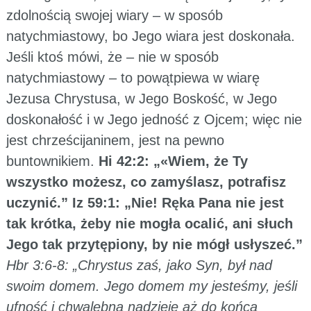
zdolnością swojej wiary – w sposób
natychmiastowy, bo Jego wiara jest doskonała.
Jeśli ktoś mówi, że – nie w sposób
natychmiastowy – to powątpiewa w wiarę
Jezusa Chrystusa, w Jego Boskość, w Jego
doskonałość i w Jego jedność z Ojcem; więc nie
jest chrześcijaninem, jest na pewno
buntownikiem.
Hi 42:2: „«Wiem, że Ty
wszystko możesz, co zamyślasz, potrafisz
uczynić.” Iz 59:1: „Nie! Ręka Pana nie jest
tak krótka, żeby nie mogła ocalić, ani słuch
Jego tak przytępiony, by nie mógł usłyszeć.”
Hbr 3:6-8: „Chrystus zaś, jako Syn, był nad
swoim domem. Jego domem my jesteśmy, jeśli
ufność i chwalebną nadzieję aż do końca