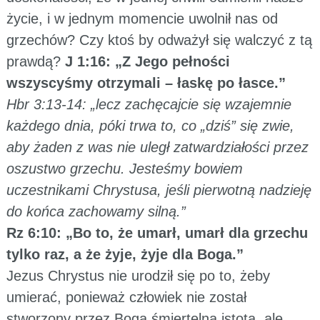
życie, i w jednym momencie uwolnił nas od
grzechów? Czy ktoś by odważył się walczyć z tą
prawdą?
J 1:16: „Z Jego pełności
wszyscyśmy otrzymali – łaskę po łasce.”
Hbr 3:13-14: „lecz zachęcajcie się wzajemnie
każdego dnia, póki trwa to, co „dziś” się zwie,
aby żaden z was nie uległ zatwardziałości przez
oszustwo grzechu. Jesteśmy bowiem
uczestnikami Chrystusa, jeśli pierwotną nadzieję
do końca zachowamy silną.”
Rz 6:10: „Bo to, że umarł, umarł dla grzechu
tylko raz, a że żyje, żyje dla Boga.”
Jezus Chrystus nie urodził się po to, żeby
umierać, ponieważ człowiek nie został
stworzony przez Boga śmiertelną istotą, ale