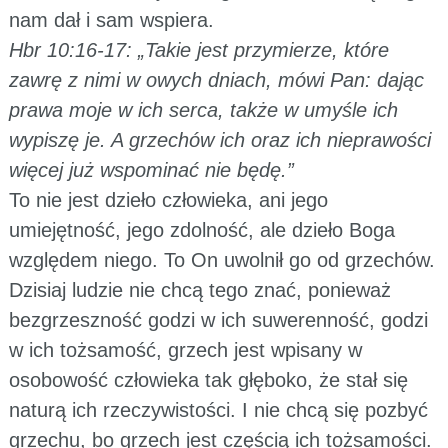
nam dał i sam wspiera.
Hbr 10:16-17: „Takie jest przymierze, które
zawrę z nimi w owych dniach, mówi Pan: dając
prawa moje w ich serca, także w umyśle ich
wypiszę je. A grzechów ich oraz ich nieprawości
więcej już wspominać nie będę.”
To nie jest dzieło człowieka, ani jego
umiejętność, jego zdolność, ale dzieło Boga
względem niego. To On uwolnił go od grzechów.
Dzisiaj ludzie nie chcą tego znać, ponieważ
bezgrzeszność godzi w ich suwerenność, godzi
w ich tożsamość, grzech jest wpisany w
osobowość człowieka tak głęboko, że stał się
naturą ich rzeczywistości. I nie chcą się pozbyć
grzechu, bo grzech jest częścią ich tożsamości.