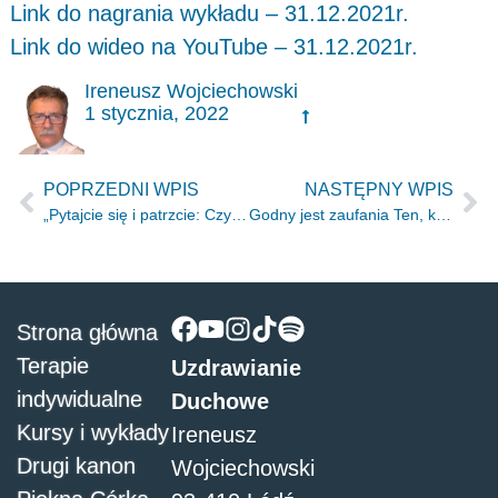
Link do nagrania wykładu – 31.12.2021r.
Link do wideo na YouTube – 31.12.2021r.
Ireneusz Wojciechowski
1 stycznia, 2022
POPRZEDNI WPIS
NASTĘPNY WPIS
„Pytajcie się i patrzcie: Czy mężczyzna może rodzić?” Jr.30.6
Godny jest zaufania Ten, który dał obietnicę.” Hbr 10.23
Strona główna
Terapie
Uzdrawianie
indywidualne
Duchowe
Kursy i wykłady
Ireneusz
Drugi kanon
Wojciechowski