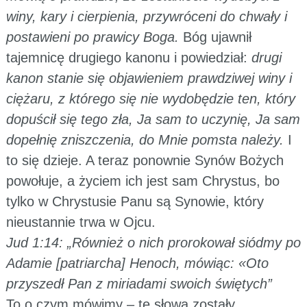
winy, kary i cierpienia, przywróceni do chwały i
postawieni po prawicy Boga.
Bóg ujawnił
tajemnicę drugiego kanonu i powiedział:
drugi
kanon stanie się objawieniem prawdziwej winy i
ciężaru, z którego się nie wydobędzie ten, który
dopuścił się tego zła, Ja sam to uczynię, Ja sam
dopełnię zniszczenia, do Mnie pomsta należy.
I
to się dzieje. A teraz ponownie Synów Bożych
powołuje, a życiem ich jest sam Chrystus, bo
tylko w Chrystusie Panu są Synowie, który
nieustannie trwa w Ojcu.
Jud 1:14: „Również o nich prorokował siódmy po
Adamie [patriarcha] Henoch, mówiąc: «Oto
przyszedł Pan z miriadami swoich świętych”
To o czym mówimy – te słowa zostały