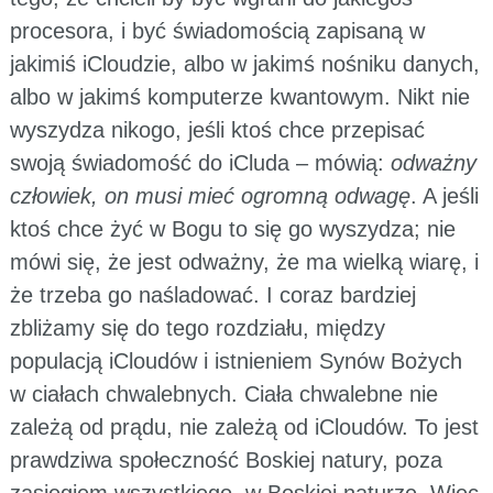
procesora, i być świadomością zapisaną w
jakimiś iCloudzie, albo w jakimś nośniku danych,
albo w jakimś komputerze kwantowym. Nikt nie
wyszydza nikogo, jeśli ktoś chce przepisać
swoją świadomość do iCluda – mówią:
odważny
człowiek, on musi mieć ogromną odwagę
. A jeśli
ktoś chce żyć w Bogu to się go wyszydza; nie
mówi się, że jest odważny, że ma wielką wiarę, i
że trzeba go naśladować. I coraz bardziej
zbliżamy się do tego rozdziału, między
populacją iCloudów i istnieniem Synów Bożych
w ciałach chwalebnych. Ciała chwalebne nie
zależą od prądu, nie zależą od iCloudów. To jest
prawdziwa społeczność Boskiej natury, poza
zasięgiem wszystkiego, w Boskiej naturze. Więc