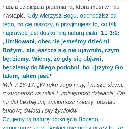
nasza dzisiejsza przemiana, która musi w nas
nastąpić.
Gdy wierzysz Bogu, odchodzisz od
tego, co cię niszczy, a przyjmujesz to, co tak
naprawdę jest doskonałą naturą ciała.
1 J 3:2:
„Umiłowani, obecnie jesteśmy dziećmi
Bożymi, ale jeszcze się nie ujawniło, czym
będziemy. Wiemy, że gdy się objawi,
będziemy do Niego podobni, bo ujrzymy Go
takim, jakim jest.”
Mdr 7:16-17: „W ręku Jego i my, i nasze słowa,
roztropność wszelka i umiejętność działania. On
mi dał bezbłędną znajomość rzeczy: poznać
budowę świata i siły żywiołów”
Czujemy tą naturę dotknięcia Bożego, i
zanurzamy się w Boskiej tajemnicy przez to, że