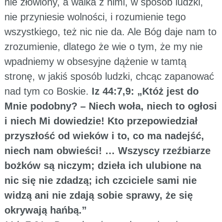
nie złowiony, a walka z nimi, w sposób ludzki,
nie przyniesie wolności, i rozumienie tego
wszystkiego, też nic nie da. Ale Bóg daje nam to
zrozumienie, dlatego że wie o tym, że my nie
wpadniemy w obsesyjne dążenie w tamtą
stronę, w jakiś sposób ludzki, chcąc zapanować
nad tym co Boskie.
Iz 44:7,9: „Któż jest do
Mnie podobny? – Niech woła, niech to ogłosi
i niech Mi dowiedzie! Kto przepowiedział
przyszłość od wieków i to, co ma nadejść,
niech nam obwieści! … Wszyscy rzeźbiarze
bożków są niczym; dzieła ich ulubione na
nic się nie zdadzą; ich czciciele sami nie
widzą ani nie zdają sobie sprawy, że się
okrywają hańbą.”