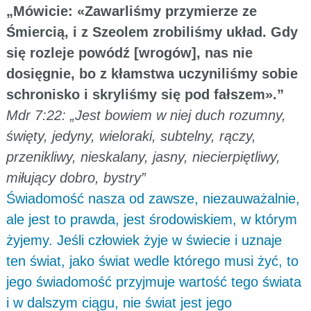
„Mówicie: «Zawarliśmy przymierze ze
Śmiercią, i z Szeolem zrobiliśmy układ. Gdy
się rozleje powódź [wrogów], nas nie
dosięgnie, bo z kłamstwa uczyniliśmy sobie
schronisko i skryliśmy się pod fałszem».”
Mdr 7:22: „Jest bowiem w niej duch rozumny,
święty, jedyny, wieloraki, subtelny, rączy,
przenikliwy, nieskalany, jasny, niecierpiętliwy,
miłujący dobro, bystry”
Świadomość nasza od zawsze, niezauważalnie,
ale jest to prawda, jest środowiskiem, w którym
żyjemy. Jeśli człowiek żyje w świecie i uznaje
ten świat, jako świat wedle którego musi żyć, to
jego świadomość przyjmuje wartość tego świata
i w dalszym ciągu, nie świat jest jego