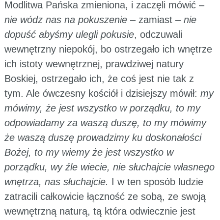
Modlitwa Pańska zmieniona, i zaczęli mówić –
nie wódz nas na pokuszenie
– zamiast –
nie
dopuść abyśmy ulegli pokusie
, odczuwali
wewnętrzny niepokój, bo ostrzegało ich wnętrze
ich istoty wewnętrznej, prawdziwej natury
Boskiej, ostrzegało ich, że coś jest nie tak z
tym. Ale ówczesny kościół i dzisiejszy mówił:
my
mówimy, że jest wszystko w porządku, to my
odpowiadamy za waszą duszę, to my mówimy
że waszą duszę prowadzimy ku doskonałości
Bożej, to my wiemy że jest wszystko w
porządku, wy źle wiecie, nie słuchajcie własnego
wnętrza, nas słuchajcie.
I w ten sposób ludzie
zatracili całkowicie łączność ze sobą, ze swoją
wewnętrzną naturą, tą która odwiecznie jest