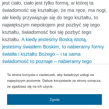
jest ciało, ciało jest tylko formą, w której ta
świadomość się kształtuje, że ma ręce, ma nogi;
ale kiedy przywiązuje się do tego kształtu, to
największym niepokojem jest pozbyć się tego
kształtu, świadomość boi się pozbyć tego
kształtu.
A kiedy jesteśmy Boską istotą,
jesteśmy światłem Boskim, to nabieramy formy
światła i kształtu Bożego – i ta sama
świadomość to poznaje – nabieramy tego
kształtu, zachowujemy świadomość Boską,
Ta strona korzysta z ciasteczek, aby świadczyć usługi na
stajemy się istotą żyjącą w Bogu, żyjemy w tym
najwyższym poziomie. Dalsze korzystanie ze strony oznacza,
ciele, i ostatecznie to obraz Boży, który jest
ze zgadzasz się na ich użycie.
samą światłością, staje się też naszym
obrazem.
Flp 3:20-21: „Nasza bowiem
Zgoda
ojczyzna jest w niebie. Stamtąd też jako