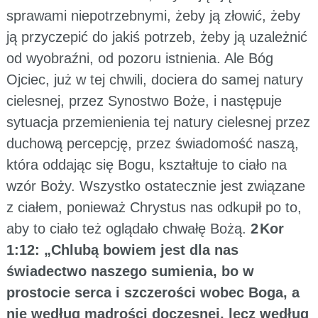
sprawami niepotrzebnymi, żeby ją złowić, żeby
ją przyczepić do jakiś potrzeb, żeby ją uzależnić
od wyobraźni, od pozoru istnienia. Ale Bóg
Ojciec, już w tej chwili, dociera do samej natury
cielesnej, przez Synostwo Boże, i następuje
sytuacja przemienienia tej natury cielesnej przez
duchową percepcję, przez świadomość naszą,
która oddając się Bogu, kształtuje to ciało na
wzór Boży. Wszystko ostatecznie jest związane
z ciałem, ponieważ Chrystus nas odkupił po to,
aby to ciało też oglądało chwałę Bożą.
2 Kor
1:12: „Chlubą bowiem jest dla nas
świadectwo naszego sumienia, bo w
prostocie serca i szczerości wobec Boga, a
nie według mądrości doczesnej, lecz według