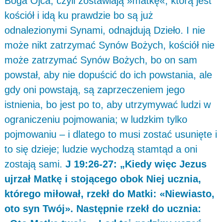
Boga Ojca, czyli zostawiają »matkę«, którą jest
kościół i idą ku prawdzie bo są już
odnalezionymi Synami, odnajdują Dzieło. I nie
może nikt zatrzymać Synów Bożych, kościół nie
może zatrzymać Synów Bożych, bo on sam
powstał, aby nie dopuścić do ich powstania, ale
gdy oni powstają, są zaprzeczeniem jego
istnienia, bo jest po to, aby utrzymywać ludzi w
ograniczeniu pojmowania; w ludzkim tylko
pojmowaniu – i dlatego to musi zostać usunięte i
to się dzieje; ludzie wychodzą stamtąd a oni
zostają sami.
J 19:26-27: „Kiedy więc Jezus
ujrzał Matkę i stojącego obok Niej ucznia,
którego miłował, rzekł do Matki: «Niewiasto,
oto syn Twój». Następnie rzekł do ucznia: