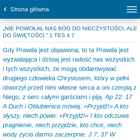
Strona główna
„NIE POWOŁAŁ NAS BÓG DO NIECZYSTOŚCI, ALE
DO ŚWIĘTOŚCI.” 1 TES 4.7
Gdy Prawda jest objawiona, to ta Prawda jest
wyzwalająca i dzisiaj jest radość nas wszystkich
i tych wszystkich, że mogą obdarowywać
drugiego człowieka Chrystusem, który w pełni
otworzył przed nimi własne serca a oni czerpią z
Niego, z serc całymi garściami i piją.
Ap 22: 17
A Duch i Oblubienica mówią: «Przyjdź!» A kto
słyszy, niech powie: «Przyjdź!» I kto odczuwa
pragnienie, niech przyjdzie, kto chce, niech
wody życia darmo zaczerpnie. J 7: 37 W