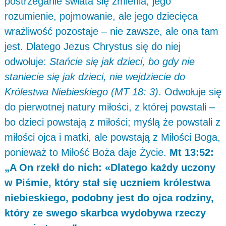
postrzeganie świata się zmienia, jego
rozumienie, pojmowanie, ale jego dziecięca
wrażliwość pozostaje – nie zawsze, ale ona tam
jest. Dlatego Jezus Chrystus się do niej
odwołuje:
Stańcie się jak dzieci, bo gdy nie
staniecie się jak dzieci, nie wejdziecie do
Królestwa Niebieskiego (MT 18: 3)
. Odwołuje się
do pierwotnej natury miłości, z której powstali –
bo dzieci powstają z miłości; myślą że powstali z
miłości ojca i matki, ale powstają z Miłości Boga,
ponieważ to Miłość Boża daje Życie.
Mt 13:52:
„A On rzekł do nich: «Dlatego każdy uczony
w Piśmie, który stał się uczniem królestwa
niebieskiego, podobny jest do ojca rodziny,
który ze swego skarbca wydobywa rzeczy