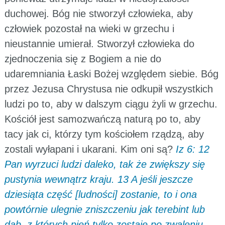
duchowej. Bóg nie stworzył człowieka, aby
człowiek pozostał na wieki w grzechu i
nieustannie umierał. Stworzył człowieka do
zjednoczenia się z Bogiem a nie do
udaremniania Łaski Bożej względem siebie. Bóg
przez Jezusa Chrystusa nie odkupił wszystkich
ludzi po to, aby w dalszym ciągu żyli w grzechu.
Kościół jest samozwańczą naturą po to, aby
tacy jak ci, którzy tym kościołem rządzą, aby
zostali wyłapani i ukarani. Kim oni są?
Iz 6: 12
Pan wyrzuci ludzi daleko, tak że zwiększy się
pustynia wewnątrz kraju. 13 A jeśli jeszcze
dziesiąta część [ludności] zostanie, to i ona
powtórnie ulegnie zniszczeniu jak terebint lub
dąb, z których pień tylko zostaje po zwaleniu.