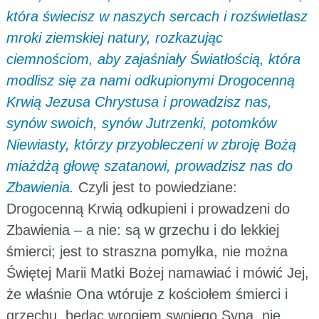
która świecisz w naszych sercach i rozświetlasz
mroki ziemskiej natury, rozkazując
ciemnościom, aby zajaśniały Światłością, która
modlisz się za nami odkupionymi Drogocenną
Krwią Jezusa Chrystusa i prowadzisz nas,
synów swoich, synów Jutrzenki, potomków
Niewiasty, którzy przyobleczeni w zbroję Bożą
miażdżą głowę szatanowi, prowadzisz nas do
Zbawienia.
Czyli jest to powiedziane:
Drogocenną Krwią odkupieni i prowadzeni do
Zbawienia – a nie: są w grzechu i do lekkiej
śmierci; jest to straszna pomyłka, nie można
Świętej Marii Matki Bożej namawiać i mówić Jej,
że właśnie Ona wtóruje z kościołem śmierci i
grzechu, będąc wrogiem swojego Syna, nie