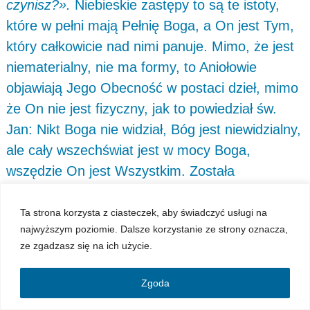
czynisz?».
Niebieskie zastępy to są te istoty,
które w pełni mają Pełnię Boga, a On jest Tym,
który całkowicie nad nimi panuje. Mimo, że jest
niematerialny, nie ma formy, to Aniołowie
objawiają Jego Obecność w postaci dzieł, mimo
że On nie jest fizyczny, jak to powiedział św.
Jan: Nikt Boga nie widział, Bóg jest niewidzialny,
ale cały wszechświat jest w mocy Boga,
wszędzie On jest Wszystkim. Została
podniesiona głowa Nabuchodonozora, i Bóg
poddanym przywrócił pamięć o
Ta strona korzysta z ciasteczek, aby świadczyć usługi na
najwyższym poziomie. Dalsze korzystanie ze strony oznacza,
Nabuchodonozorze i rozkazał, aby go odszukali
ze zgadzasz się na ich użycie.
– i znaleźli go. To tak, jak Bóg mi powiedział
dziesięć lat temu: Znajdź Synów, znajdź
Zgoda
zagubioną Prawdę, znajdź Tajemnicę, znajdź to