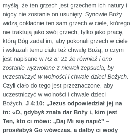
myślą, że ten grzech jest grzechem ich natury i
nigdy nie zostanie on usunięty. Synowie Boży
widzą dokładnie ten sam grzech w ciele, którego
nie traktują jako swój grzech, tylko jako pracę,
którą Bóg zadał im, aby pokonali grzech w ciele
i wskazali temu ciału też chwałę Bożą, o czym
jest napisane w
Rz 8: 21 że również i ono
zostanie wyzwolone z niewoli zepsucia, by
uczestniczyć w wolności i chwale dzieci Bożych.
Czyli ciało do tego jest przeznaczone, aby
uczestniczyć w wolności i chwale dzieci
Bożych.
J 4:10: „Jezus odpowiedział jej na
to: «O, gdybyś znała dar Boży i, kim jest
Ten, kto ci mówi: „Daj Mi się napić” –
prosiłabyś Go wówczas, a dałby ci wody