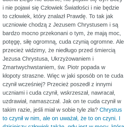
i nie pojawi się Człowiek Światłości i nie będzie
to człowiek, który znalazł Prawdę. To tak jak
uczniowie chodzą z Jezusem Chrystusem i są
bardzo mocno przekonani o tym, że mają moc,
potęgę, siłę ogromną, cuda czynią ogromne. Ale
przecież widzimy, że niedługo przed śmiercią
Jezusa Chrystusa, Ukrzyżowaniem i
Zmartwychwstaniem, św. Piotr popada w
kłopoty straszne. Więc w jaki sposób on te cuda
czynił wcześniej? Przecież poszedł z innymi
uczniami i cuda czynił, wskrzeszał, nawracał,
uzdrawiał, namaszczał. Jak on te cuda czynił w
takim razie, jeśli miał w sobie tyle zła?
Chrystus
to czynił w nim, ale on uważał, że to on czyni. I
dzisiejszy człowiek także, gdy jest w mocy, która