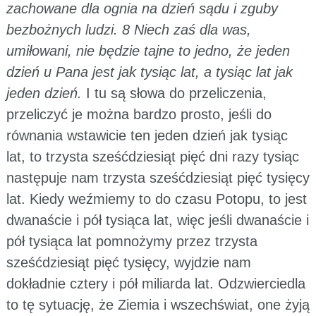
zachowane dla ognia na dzień sądu i zguby
bezbożnych ludzi. 8 Niech zaś dla was,
umiłowani, nie będzie tajne to jedno, że jeden
dzień u Pana jest jak tysiąc lat, a tysiąc lat jak
jeden dzień.
I tu są słowa do przeliczenia,
przeliczyć je można bardzo prosto, jeśli do
równania wstawicie ten jeden dzień jak tysiąc
lat, to trzysta sześćdziesiąt pięć dni razy tysiąc
następuje nam trzysta sześćdziesiąt pięć tysięcy
lat. Kiedy weźmiemy to do czasu Potopu, to jest
dwanaście i pół tysiąca lat, więc jeśli dwanaście i
pół tysiąca lat pomnożymy przez trzysta
sześćdziesiąt pięć tysięcy, wyjdzie nam
dokładnie cztery i pół miliarda lat. Odzwierciedla
to tę sytuację, że Ziemia i wszechświat, one żyją