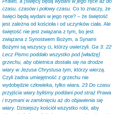
Prawo, a [święci] będą wydani w jego ręce aż do
czasu, czasów i połowy czasu.
Co to znaczy, że
święci będą wydani w jego ręce? – że świętość
jest zależna od kościoła i od uczynków ciała. Ale
świętość nie jest związana z tym, bo jest
związana z Synostwem Bożym, a Synami
Bożymi są wszyscy ci, którzy uwierzyli.
Ga 3: 22
Lecz Pismo poddało wszystko pod [władzę]
grzechu, aby obietnica dostała się na drodze
wiary w Jezusa Chrystusa tym, którzy wierzą.
Czyli żadna umiejętność z grzechu nie
wydobędzie człowieka, tylko wiara.
23 Do czasu
przyjścia wiary byliśmy poddani pod straż Prawa
i trzymani w zamknięciu aż do objawienia się
wiary.
Dzisiejszy kościół wszystko robi, aby