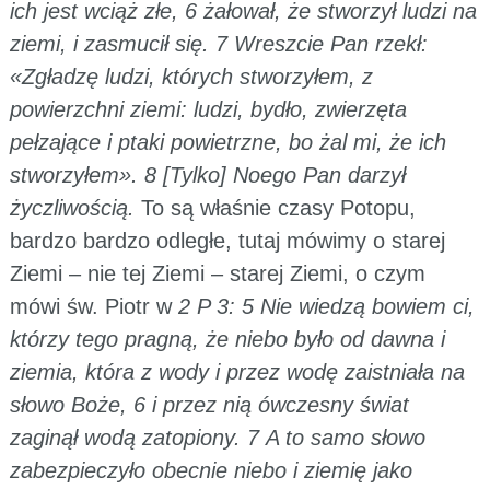
ich jest wciąż złe, 6 żałował, że stworzył ludzi na
ziemi, i zasmucił się. 7 Wreszcie Pan rzekł:
«Zgładzę ludzi, których stworzyłem, z
powierzchni ziemi: ludzi, bydło, zwierzęta
pełzające i ptaki powietrzne, bo żal mi, że ich
stworzyłem». 8 [Tylko] Noego Pan darzył
życzliwością.
To są właśnie czasy Potopu,
bardzo bardzo odległe, tutaj mówimy o starej
Ziemi – nie tej Ziemi – starej Ziemi, o czym
mówi św. Piotr w
2 P 3: 5 Nie wiedzą bowiem ci,
którzy tego pragną, że niebo było od dawna i
ziemia, która z wody i przez wodę zaistniała na
słowo Boże, 6 i przez nią ówczesny świat
zaginął wodą zatopiony. 7 A to samo słowo
zabezpieczyło obecnie niebo i ziemię jako