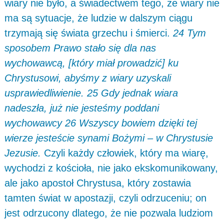
wiary nie było, a świadectwem tego, że wiary nie
ma są sytuacje, że ludzie w dalszym ciągu
trzymają się świata grzechu i śmierci.
24 Tym
sposobem Prawo stało się dla nas
wychowawcą, [który miał prowadzić] ku
Chrystusowi, abyśmy z wiary uzyskali
usprawiedliwienie. 25 Gdy jednak wiara
nadeszła, już nie jesteśmy poddani
wychowawcy 26 Wszyscy bowiem dzięki tej
wierze jesteście synami Bożymi – w Chrystusie
Jezusie.
Czyli każdy człowiek, który ma wiarę,
wychodzi z kościoła, nie jako ekskomunikowany,
ale jako apostoł Chrystusa, który zostawia
tamten świat w apostazji, czyli odrzuceniu; on
jest odrzucony dlatego, że nie pozwala ludziom