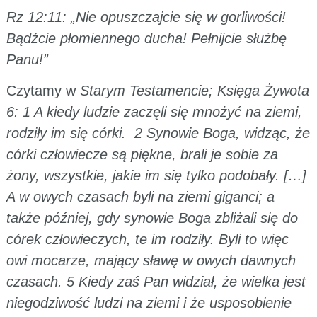
Rz 12:11: „Nie opuszczajcie się w gorliwości!
Bądźcie płomiennego ducha! Pełnijcie służbę
Panu!”
Czytamy w
Starym Testamencie; Księga Żywota
6: 1 A kiedy ludzie zaczęli się mnożyć na ziemi,
rodziły im się córki. 2 Synowie Boga, widząc, że
córki człowiecze są piękne, brali je sobie za
żony, wszystkie, jakie im się tylko podobały. […]
A w owych czasach byli na ziemi giganci; a
także później, gdy synowie Boga zbliżali się do
córek człowieczych, te im rodziły. Byli to więc
owi mocarze, mający sławę w owych dawnych
czasach. 5 Kiedy zaś Pan widział, że wielka jest
niegodziwość ludzi na ziemi i że usposobienie