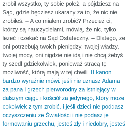
zrobił wszystko, ty sobie poleż, a pójdziesz na
Sąd, gdzie będziesz ukarany za to, że nic nie
zrobiłeś. – A co miałem zrobić? Przecież ci,
którzy są nauczycielami, mówią, że nic, tylko
leżeć i czekać na Sąd Ostateczny. – Dlatego, że
oni potrzebują twoich pieniędzy, twojej władzy,
twojej mocy, oni nigdzie nie idą i nie chcą żebyś
ty szedł gdziekolwiek, ponieważ stracą tę
możliwość, którą mają w tej chwili.
II kanon
bardzo wyraźnie mówi: jeśli nie uznasz Adama
za pana i grzech pierworodny za istniejący w
dalszym ciągu i kościół za jedynego, który może
cokolwiek z tym zrobić, i jeśli dzieci nie poddasz
oczyszczeniu ze Światłości i nie podasz je
formowaniu grzechu, jesteś zły i niedobry, jesteś