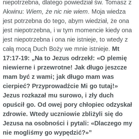
niepotrzebna, dlatego powiedział św. Tomasz z
Akwinu:
Wiem, że nic nie wiem
. Moja wiedza
jest potrzebna do tego, abym wiedział, że ona
jest niepotrzebna, i w tym momencie kiedy ona
jest niepotrzebna i ona nie istnieje, to wtedy z
całą mocą Duch Boży we mnie istnieje.
Mt
17:17-19: „Na to Jezus odrzekł: «O plemię
niewierne i przewrotne! Jak długo jeszcze
mam być z wami; jak długo mam was
cierpieć? Przyprowadźcie Mi go tutaj!»
Jezus rozkazał mu surowo, i zły duch
opuścił go. Od owej pory chłopiec odzyskał
zdrowie. Wtedy uczniowie zbliżyli się do
Jezusa na osobności i pytali: «Dlaczego my
nie mogliśmy go wypędzić?»”