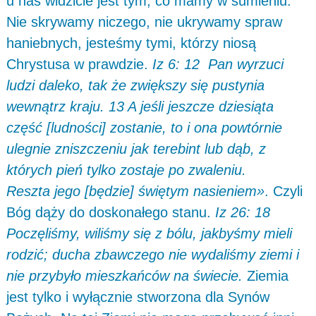
u nas widzicie jest tym, co mamy w sumieniu.
Nie skrywamy niczego, nie ukrywamy spraw
haniebnych, jesteśmy tymi, którzy niosą
Chrystusa w prawdzie.
Iz 6: 12 Pan wyrzuci
ludzi daleko, tak że zwiększy się pustynia
wewnątrz kraju. 13 A jeśli jeszcze dziesiąta
część [ludności] zostanie, to i ona powtórnie
ulegnie zniszczeniu jak terebint lub dąb, z
których pień tylko zostaje po zwaleniu.
Reszta jego [będzie] świętym nasieniem»
. Czyli
Bóg dąży do doskonałego stanu.
Iz 26: 18
Poczęliśmy, wiliśmy się z bólu, jakbyśmy mieli
rodzić; ducha zbawczego nie wydaliśmy ziemi i
nie przybyło mieszkańców na świecie.
Ziemia
jest tylko i wyłącznie stworzona dla Synów