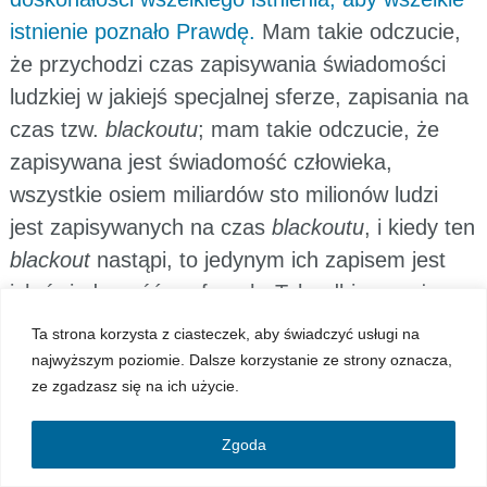
istnienie poznało Prawdę.
Mam takie odczucie,
że przychodzi czas zapisywania świadomości
ludzkiej w jakiejś specjalnej sferze, zapisania na
czas tzw.
blackoutu
; mam takie odczucie, że
zapisywana jest świadomość człowieka,
wszystkie osiem miliardów sto milionów ludzi
jest zapisywanych na czas
blackoutu
, i kiedy ten
blackout
nastąpi, to jedynym ich zapisem jest
ich świadomość w sferach. Tak odbieram, że
ten zapis w tych sferach będzie trwał od dwóch
Ta strona korzysta z ciasteczek, aby świadczyć usługi na
do trzech lat, bo tyle będzie trwał ten czas
najwyższym poziomie. Dalsze korzystanie ze strony oznacza,
ze zgadzasz się na ich użycie.
blackoutu
, a później nastąpi sytuacja równego
startu, równego uwolnienia – ci, którzy będą
Zgoda
chcieli Boga, pójdą do Boga, a ci którzy nie