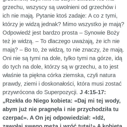
grzechu, wszyscy są uwolnieni od grzechów i
ich nie mają. Pytanie ktoś zadaje: A co z tymi,
którzy je widzą jednak? Mimo wszystko je mają?
Odpowiedź jest bardzo prosta – Synowie Boży
też je widzą. – To dlaczego uważają, że ich nie
mają? – Bo to, że widzą, to nie znaczy, że mają.
Oni nie są tymi na dole, tylko tymi na górze, idą
do tych na dole, którzy są w grzechu, a to jest
właśnie ta piękna córka ziemska, czyli natura
prawdy, ziemi i doskonałości, która musi zostać
przywrócona do Superpozycji.
J 4:15-17:
„Rzekła do Niego kobieta: «Daj mi tej wody,
abym już nie pragnęła i nie przychodziła tu
czerpać». A On jej odpowiedział: «Idź,
zawołaj swego męża i wróć tutaj!» A kobieta