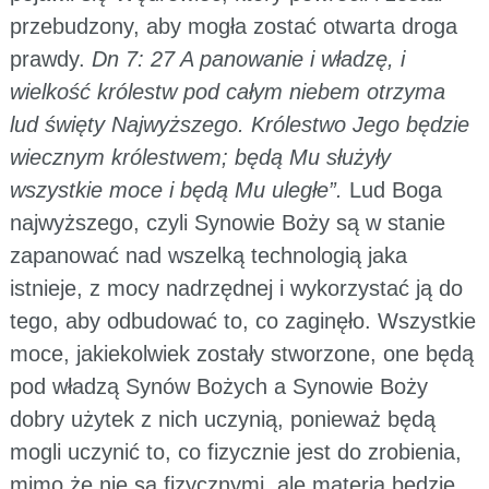
przebudzony, aby mogła zostać otwarta droga
prawdy.
Dn 7: 27 A panowanie i władzę, i
wielkość królestw pod całym niebem otrzyma
lud święty Najwyższego. Królestwo Jego będzie
wiecznym królestwem; będą Mu służyły
wszystkie moce i będą Mu uległe”.
Lud Boga
najwyższego, czyli Synowie Boży są w stanie
zapanować nad wszelką technologią jaka
istnieje, z mocy nadrzędnej i wykorzystać ją do
tego, aby odbudować to, co zaginęło. Wszystkie
moce, jakiekolwiek zostały stworzone, one będą
pod władzą Synów Bożych a Synowie Boży
dobry użytek z nich uczynią, ponieważ będą
mogli uczynić to, co fizycznie jest do zrobienia,
mimo że nie są fizycznymi, ale materia będzie