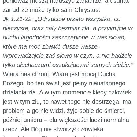
ponieważ muszą naruszyć zanadrze, a usunąć
zanadrze może tylko sam Chrystus.
Jk 1:21-22: „Odrzućcie przeto wszystko, co
nieczyste, oraz cały bezmiar zła, a przyjmijcie w
duchu łagodności zaszczepione w was słowo,
które ma moc zbawić dusze wasze.
Wprowadzajcie zaś słowo w czyn, a nie bądźcie
tylko słuchaczami oszukującymi samych siebie.”
Wiara nas chroni. Wiara jest mocą Ducha
Bożego, bo ten świat jest pełny nieustannego
działania zła. A w tym momencie kiedy człowiek
jest w tym złu, to nawet tego nie dostrzega, ma
problem a go nie widzi, żyje sobie do śmierci,
później umiera – dla większości ludzi normalna
rzecz. Ale Bóg nie stworzył człowieka