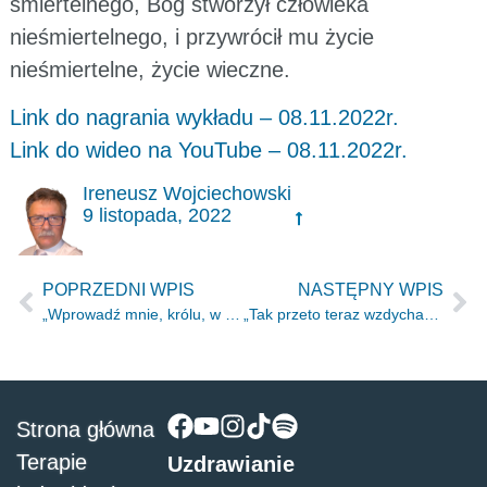
śmiertelnego, Bóg stworzył człowieka
nieśmiertelnego, i przywrócił mu życie
nieśmiertelne, życie wieczne.
Link do nagrania wykładu – 08.11.2022r.
Link do wideo na YouTube – 08.11.2022r.
Ireneusz Wojciechowski
9 listopada, 2022
POPRZEDNI WPIS
NASTĘPNY WPIS
„Wprowadź mnie, królu, w twe komnaty!” Pnp 1.4
„Tak przeto teraz wzdychamy, pragnąc przyodziać się w nasz niebieski przybytek,” 2 Kor 5.2
Strona główna
Terapie
Uzdrawianie