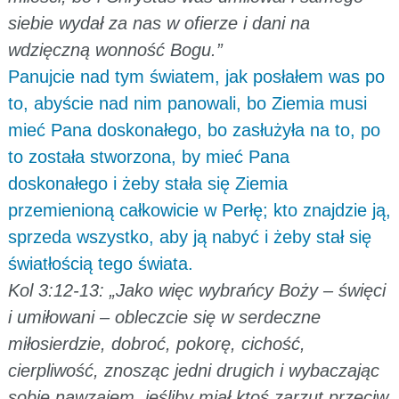
siebie wydał za nas w ofierze i dani na
wdzięczną wonność Bogu.”
Panujcie nad tym światem, jak posłałem was po
to, abyście nad nim panowali, bo Ziemia musi
mieć Pana doskonałego, bo zasłużyła na to, po
to została stworzona, by mieć Pana
doskonałego i żeby stała się Ziemia
przemienioną całkowicie w Perłę; kto znajdzie ją,
sprzeda wszystko, aby ją nabyć i żeby stał się
światłością tego świata.
Kol 3:12-13: „Jako więc wybrańcy Boży – święci
i umiłowani – obleczcie się w serdeczne
miłosierdzie, dobroć, pokorę, cichość,
cierpliwość, znosząc jedni drugich i wybaczając
sobie nawzajem, jeśliby miał ktoś zarzut przeciw