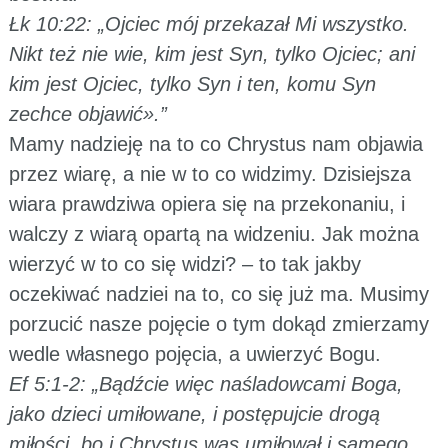
Łk 10:22: „Ojciec mój przekazał Mi wszystko.
Nikt też nie wie, kim jest Syn, tylko Ojciec; ani
kim jest Ojciec, tylko Syn i ten, komu Syn
zechce objawić».”
Mamy nadzieję na to co Chrystus nam objawia
przez wiarę, a nie w to co widzimy. Dzisiejsza
wiara prawdziwa opiera się na przekonaniu, i
walczy z wiarą opartą na widzeniu. Jak można
wierzyć w to co się widzi? – to tak jakby
oczekiwać nadziei na to, co się już ma. Musimy
porzucić nasze pojęcie o tym dokąd zmierzamy
wedle własnego pojęcia, a uwierzyć Bogu.
Ef 5:1-2: „Bądźcie więc naśladowcami Boga,
jako dzieci umiłowane, i postępujcie drogą
miłości, bo i Chrystus was umiłował i samego