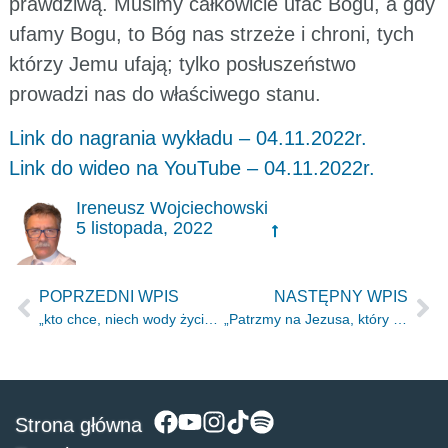
prawdziwą. Musimy całkowicie ufać Bogu, a gdy
ufamy Bogu, to Bóg nas strzeże i chroni, tych
którzy Jemu ufają; tylko posłuszeństwo
prowadzi nas do właściwego stanu.
Link do nagrania wykładu – 04.11.2022r.
Link do wideo na YouTube – 04.11.2022r.
Ireneusz Wojciechowski
5 listopada, 2022
POPRZEDNI WPIS
NASTĘPNY WPIS
„kto chce, niech wody życia darmo zaczerpnie.” Ap 22.17
„Patrzmy na Jezusa, który nam w wierze przewodzi i ją wydoskonala.” Hbr 12.2
Strona główna