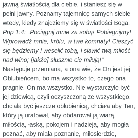
jawną światłością dla ciebie, i staniesz się w
pełni jawny. Poznamy tajemnicę samych siebie
wtedy, kiedy znajdziemy się w światłości Boga.
Pnp 1:4: „Pociągnij mnie za sobą! Pobiegnijmy!
Wprowadź mnie, królu, w twe komnaty! Cieszyć
się będziemy i weselić tobą, i sławić twą miłość
nad wino; [jakże] słusznie cię miłują!”
Następuje przemiana, a ona wie, że On jest jej
Oblubieńcem, bo ma wszystko to, czego ona
pragnie. On ma wszystko. Nie wystarczyło być
jej dziewicą, czyli oczyszczoną ze wszystkiego,
chciała być jeszcze oblubienicą, chciała aby Ten,
który ją uratował, aby obdarował ją wiarą,
miłością, łaską, pokojem i nadzieją, aby mogła
poznać, aby miała poznanie, miłosierdzie,