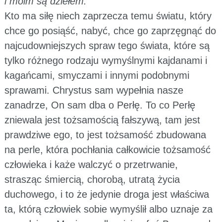
i moim są dziełem.”
Kto ma siłę niech zaprzecza temu światu, który
chce go posiąść, nabyć, chce go zaprzęgnąć do
najcudowniejszych spraw tego świata, które są
tylko różnego rodzaju wymyślnymi kajdanami i
kagańcami, smyczami i innymi podobnymi
sprawami. Chrystus sam wypełnia nasze
zanadrze, On sam dba o Perłę. To co Perłę
zniewala jest tożsamością fałszywą, tam jest
prawdziwe ego, to jest tożsamość zbudowana
na perle, która pochłania całkowicie tożsamość
człowieka i każe walczyć o przetrwanie,
strasząc śmiercią, chorobą, utratą życia
duchowego, i to że jedynie droga jest właściwa
ta, którą człowiek sobie wymyślił albo uznaje za