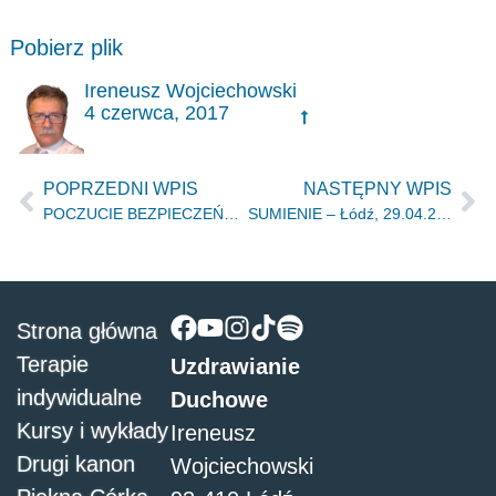
Pobierz plik
Ireneusz Wojciechowski
4 czerwca, 2017
POPRZEDNI WPIS
NASTĘPNY WPIS
POCZUCIE BEZPIECZEŃSTWA W BOGU – Łódź, 18.03.2017r.
SUMIENIE – Łódź, 29.04.2017r.
Strona główna
Terapie
Uzdrawianie
indywidualne
Duchowe
Kursy i wykłady
Ireneusz
Drugi kanon
Wojciechowski