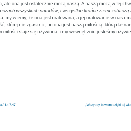
a, ale ona jest ostatecznie mocą naszą. A naszą mocą w tej chwil
a oczach wszystkich narodów; i wszystkie krańce ziemi zobacz
, my wiemy, że ona jest uratowana, a jej uratowanie w nas em
ć, której nie zgasi nic, bo ona jest naszą miłością, którą dał n
m miłości staje się ożywiona, i my wewnętrznie jesteśmy ożywien
a.” Łk 7.47
„Wszyscy bowiem dzięki tej wie