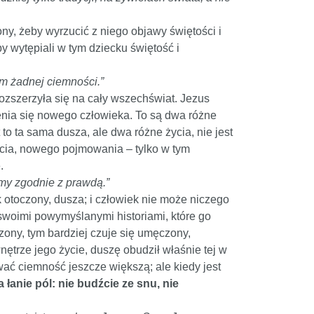
ny, żeby wyrzucić z niego objawy świętości i
 wytępiali w tym dziecku świętość i
im żadnej ciemności.”
zszerzyła się na cały wszechświat. Jezus
enia się nowego człowieka. To są dwa różne
to ta sama dusza, ale dwa różne życia, nie jest
 życia, nowego pojmowania – tylko w tym
.
my zgodnie z prawdą.”
k otoczony, dusza; i człowiek nie może niczego
 swoimi powymyślanymi historiami, które go
zony, tym bardziej czuje się umęczony,
trze jego życie, duszę obudził właśnie tej w
wać ciemność jeszcze większą; ale kiedy jest
 łanie pól: nie budźcie ze snu, nie