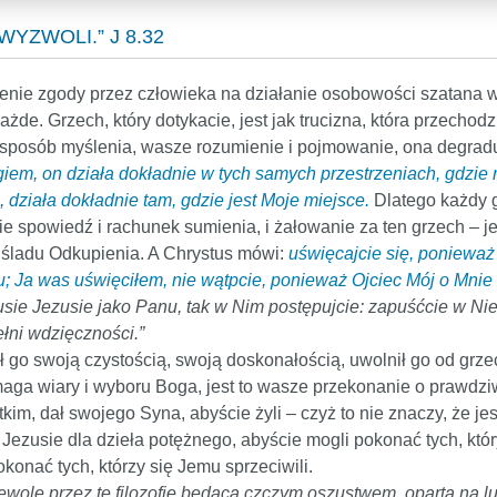
YZWOLI.” J 8.32
nie zgody przez człowieka na działanie osobowości szatana w 
de. Grzech, który dotykacie, jest jak trucizna, która przechod
posób myślenia, wasze rozumienie i pojmowanie, ona degradu
em, on działa dokładnie w tych samych przestrzeniach, gdzie 
, działa dokładnie tam, gdzie jest Moje miejsce.
Dlatego każdy g
ie spowiedź i rachunek sumienia, i żałowanie za ten grzech – 
o śladu Odkupienia. A Chrystus mówi:
uświęcajcie się, ponieważ
hu; Ja was uświęciłem, nie wątpcie, ponieważ Ojciec Mój o Mni
usie Jezusie jako Panu, tak w Nim postępujcie: zapuśćcie w Nieg
łni wdzięczności.”
 go swoją czystością, swoją doskonałością, uwolnił go od grze
maga wiary i wyboru Boga, jest to wasze przekonanie o prawdzi
kim, dał swojego Syna, abyście żyli – czyż to nie znaczy, że jes
ezusie dla dzieła potężnego, abyście mogli pokonać tych, któr
konać tych, którzy się Jemu sprzeciwili.
ewolę przez tę filozofię będącą czczym oszustwem, opartą na ludz