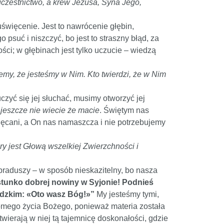
łuczestnictwo, a krew Jezusa, Syna Jego,
uświęcenie. Jest to nawrócenie głębin,
suć i niszczyć, bo jest to straszny błąd, za
ości; w głębinach jest tylko uczucie – wiedzą
my, że jesteśmy w Nim. Kto twierdzi, że w Nim
zyć się jej słuchać, musimy otworzyć jej
 jeszcze nie wiecie że macie
. Świętym nas
więcani, a On nas namaszcza i nie potrzebujemy
ry jest Głową wszelkiej Zwierzchności i
 praduszy – w sposób nieskazitelny, bo nasza
stunko dobrej nowiny w Syjonie! Podnieś
udzkim: «Oto wasz Bóg!»”
My jesteśmy tymi,
domego życia Bożego, ponieważ materia została
wierają w niej tą tajemnicę doskonałości, gdzie