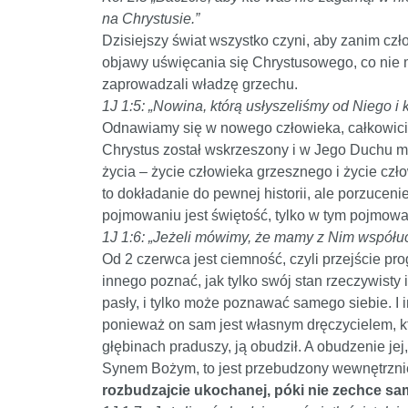
na Chrystusie.”
Dzisiejszy świat wszystko czyni, aby zanim czł
objawy uświęcania się Chrystusowego, co nie m
zaprowadzali władzę grzechu.
1J 1:5: „Nowina, którą usłyszeliśmy od Niego i 
Odnawiamy się w nowego człowieka, całkowicie
Chrystus został wskrzeszony i w Jego Duchu m
życia – życie człowieka grzesznego i życie czło
to dokładanie do pewnej historii, ale porzuceni
pojmowaniu jest świętość, tylko w tym pojmowan
1J 1:6: „Jeżeli mówimy, że mamy z Nim współuc
Od 2 czerwca jest ciemność, czyli przejście pr
innego poznać, jak tylko swój stan rzeczywisty
pasły, i tylko może poznawać samego siebie. I 
ponieważ on sam jest własnym dręczycielem, kt
głębinach praduszy, ją obudził. A obudzenie je
Synem Bożym, to jest przebudzony wewnętrzni
rozbudzajcie ukochanej, póki nie zechce sa