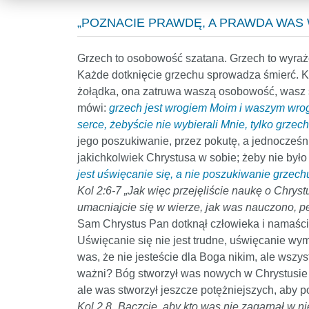
„POZNACIE PRAWDĘ, A PRAWDA WAS W
Grzech to osobowość szatana. Grzech to wyraże
Każde dotknięcie grzechu sprowadza śmierć. Każ
żołądka, ona zatruwa waszą osobowość, wasz s
mówi:
grzech jest wrogiem Moim i waszym wrogi
serce, żebyście nie wybierali Mnie, tylko grzech
jego poszukiwanie, przez pokutę, a jednocześn
jakichkolwiek Chrystusa w sobie; żeby nie był
jest uświęcanie się, a nie poszukiwanie grzec
Kol 2:6-7 „Jak więc przejęliście naukę o Chryst
umacniajcie się w wierze, jak was nauczono, pe
Sam Chrystus Pan dotknął człowieka i namaścił
Uświęcanie się nie jest trudne, uświęcanie wy
was, że nie jesteście dla Boga nikim, ale wszyst
ważni? Bóg stworzył was nowych w Chrystusie J
ale was stworzył jeszcze potężniejszych, aby po
Kol 2.8 „Baczcie, aby kto was nie zagarnął w ni