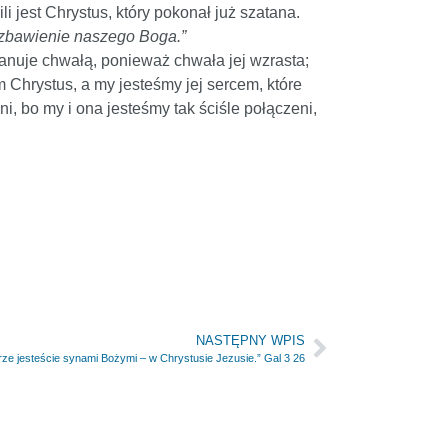
i jest Chrystus, który pokonał już szatana.
ą zbawienie naszego Boga.”
anuje chwałą, ponieważ chwała jej wzrasta;
am Chrystus, a my jesteśmy jej sercem, które
i, bo my i ona jesteśmy tak ściśle połączeni,
NASTĘPNY WPIS
rze jesteście synami Bożymi – w Chrystusie Jezusie.” Gal 3 26