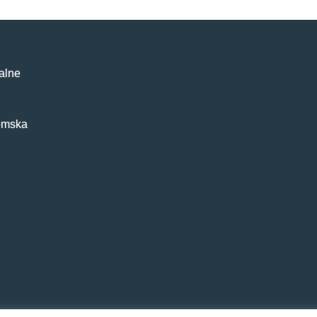
alne
emska