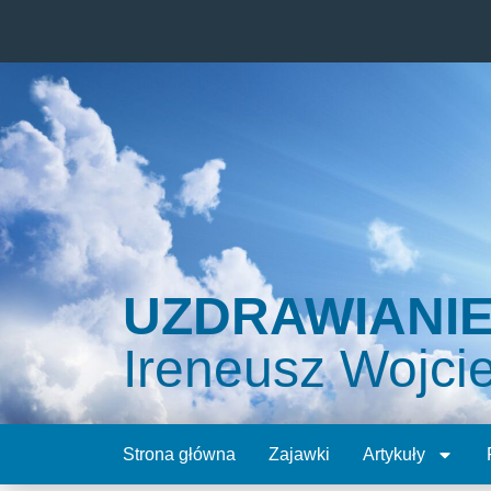
UZDRAWIANI
Ireneusz Wojci
Strona główna
Zajawki
Artykuły