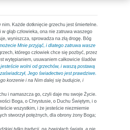
nim. Każde dotknięcie grzechu jest śmiertelne.
zi w głąb człowieka, ona nie zatruwa waszego
je, wyniszcza, sprowadza na złą drogę. Bóg
możecie Mnie przyjąć, i dlatego zatruwa wasze
rzech, którego człowiek chce się pozbyć, przez
jest wytępianiem, usuwaniem całkowicie śladów
 jesteście wolni od grzechów, i waszą postawą
e zaświadczył, Jego świadectwo jest prawdziwe.
o korzenie i na Nim dalej się budujcie, i
chu i namaszcza go, czyli daje mu swoje Życie.
wości Boga, o Chrystusie, o Duchu Świętym, i o
teście wszystkim, i że jesteście niezmiernie
ych stworzył potężnych, dla obrony żony Boga;
kiej tylko tradycji, na żywiołach świata, a nie