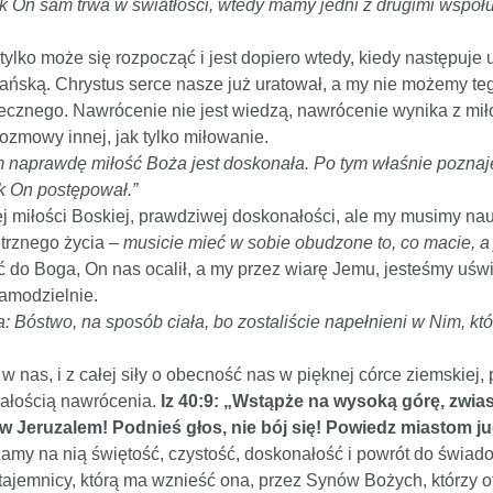
 jak On sam trwa w światłości, wtedy mamy jedni z drugimi wspó
tylko może się rozpocząć i jest dopiero wtedy, kiedy następuje 
ką. Chrystus serce nasze już uratował, a my nie możemy tego p
 wiecznego. Nawrócenie nie jest wiedzą, nawrócenie wynika z mił
 rozmowy innej, jak tylko miłowanie.
m naprawdę miłość Boża jest doskonała. Po tym właśnie poznaje
k On postępował.”
 miłości Boskiej, prawdziwej doskonałości, ale my musimy nauc
trznego życia –
musicie mieć w sobie obudzone to, co macie, a
ść do Boga, On nas ocalił, a my przez wiarę Jemu, jesteśmy uś
samodzielnie.
 Bóstwo, na sposób ciała, bo zostaliście napełnieni w Nim, któ
w nas, i z całej siły o obecność nas w pięknej córce ziemskiej,
nałością nawrócenia.
Iz 40:9: „Wstąpże na wysoką górę, zwia
w Jeruzalem! Podnieś głos, nie bój się! Powiedz miastom j
zamy na nią świętość, czystość, doskonałość i powrót do świa
ajemnicy, którą ma wznieść ona, przez Synów Bożych, którzy ot