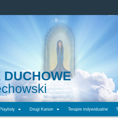
E DUCHOWE
echowski
Playlisty
Drugi Kanon
Terapie indywidualne