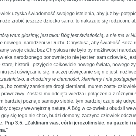
owiek uzyska świadomość swojego istnienia, aby już był potępio
oże zrobić jeszcze dziecko samo, to nakazuje się rodzicom, aby
którą wam głosimy, jest taka: Bóg jest światłością, a nie ma w N
 nowego, narodzeni w Duchu Chrystusa, aby światłość Boża ro
amy swoje ciała; bez Chrystusa nie było by możliwości narodz
wieka narodzonego ponownie; to nie jest ten sam człowiek, jest 
e starej historii i przyjęcie całkowicie nowego świata, nowego
iu jest uświęcanie się, inaczej uświęcanie się nie jest możliwe
zestnictwo, a chodzimy w ciemności, kłamiemy i nie postępuje
ogu, bo zostały zamknięte drogi cierniami, murem został człowie
 i prawdziwy. Została mu odcięta wiedza i połączenia z różnymi
im bardziej poznaje samego siebie, tym bardziej czuje się udręc
óry dręczy wewnętrzną naturę. A Bóg w człowieku obudził wewnę
j, gdy się tego nie chce, budzi demony, zaczyna człowiek odczu
e.
Pnp 3:5: „Zaklinam was, córki jerozolimskie, na gazele i na
ma.”