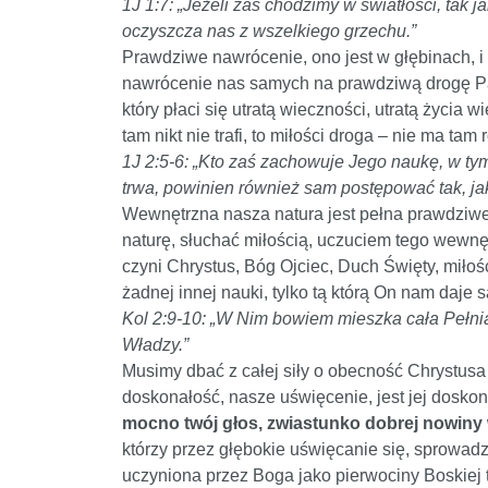
1J 1:7: „Jeżeli zaś chodzimy w światłości, tak
oczyszcza nas z wszelkiego grzechu.”
Prawdziwe nawrócenie, ono jest w głębinach, i 
nawrócenie nas samych na prawdziwą drogę Pańs
który płaci się utratą wieczności, utratą życia
tam nikt nie trafi, to miłości droga – nie ma tam
1J 2:5-6: „Kto zaś zachowuje Jego naukę, w ty
trwa, powinien również sam postępować tak, ja
Wewnętrzna nasza natura jest pełna prawdziwej
naturę, słuchać miłością, uczuciem tego wewnę
czyni Chrystus, Bóg Ojciec, Duch Święty, miło
żadnej innej nauki, tylko tą którą On nam daje 
Kol 2:9-10: „W Nim bowiem mieszka cała Pełnia:
Władzy.”
Musimy dbać z całej siły o obecność Chrystusa 
doskonałość, nasze uświęcenie, jest jej dosko
mocno twój głos, zwiastunko dobrej nowiny 
którzy przez głębokie uświęcanie się, sprowad
uczyniona przez Boga jako pierwociny Boskiej t