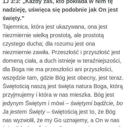
1J 3:3: „Każdy zaś, kto pokłada w Nim tę
nadzieję, uświęca się podobnie jak On jest
święty.”
Tajemnica, która jest ukazywana, ona jest
niezmiernie wielką prostotą, ale prostotą
czystego ducha; dla rozumu jest ona
niezmiernie zawiła. Przeszłość i przyszłość jest
domeną ciała, a duch istnieje w teraźniejszości,
dla Boga nie ma przeszłości ani przyszłości,
wszędzie tam, gdzie Bóg jest obecny, jest teraz.
Świętością naszą jest święta natura Boga, którą
przyjmujemy i która w nas mieszka. Bóg jest
jedynym Świętym i mówi –
świętymi bądźcie, bo
Ja jestem Święty
– świętością jest to, że Bóg
nas wyzwolił, że my Go uznajemy, a On w nas