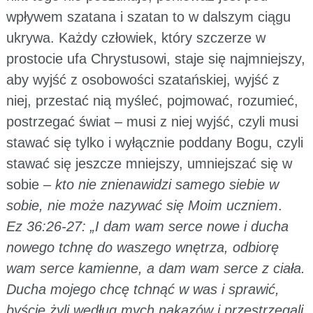
wpływem szatana i szatan to w dalszym ciągu
ukrywa. Każdy człowiek, który szczerze w
prostocie ufa Chrystusowi, staje się najmniejszy,
aby wyjść z osobowości szatańskiej, wyjść z
niej, przestać nią myśleć, pojmować, rozumieć,
postrzegać świat – musi z niej wyjść, czyli musi
stawać się tylko i wyłącznie poddany Bogu, czyli
stawać się jeszcze mniejszy, umniejszać się w
sobie –
kto nie znienawidzi samego siebie w
sobie, nie może nazywać się Moim uczniem
.
Ez 36:26-27: „I dam wam serce nowe i ducha
nowego tchnę do waszego wnętrza, odbiorę
wam serce kamienne, a dam wam serce z ciała.
Ducha mojego chcę tchnąć w was i sprawić,
byście żyli według mych nakazów i przestrzegali