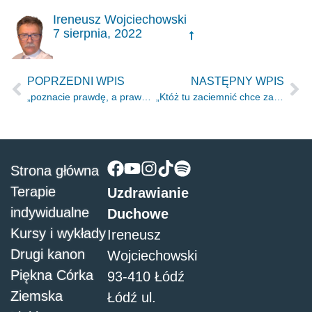
Ireneusz Wojciechowski
7 sierpnia, 2022
POPRZEDNI WPIS
NASTĘPNY WPIS
„poznacie prawdę, a prawda was wyzwoli.” J 8.32
„Któż tu zaciemnić chce zamiar słowami nierozumnymi?” Hi 38.2
Strona główna
Terapie
Uzdrawianie
indywidualne
Duchowe
Kursy i wykłady
Ireneusz
Drugi kanon
Wojciechowski
Piękna Córka
93-410 Łódź
Ziemska
Łódź ul.