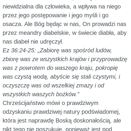
niewidzialna dla człowieka, a wpływa na niego
przez jego postępowanie i jego myśli i go
osacza. Ale Bóg będąc w nas, On prowadzi nas
przez meandry diabelskie, w świecie diabła, aby
nas diabeł nie udręczył.
Ez 36:24-25: „Zabiorę was spośród ludów,
zbiorę was ze wszystkich krajów i przyprowadzę
was z powrotem do waszego kraju, pokropię
was czystą wodą, abyście się stali czystymi, i
oczyszczę was od wszelkiej zmazy i od
wszystkich waszych bożków.”
Chrześcijaństwo mówi o prawdziwym
odzyskaniu prawdziwej natury podświadomej,
która jest naprawdę Boską doskonałością, ale
nikt tego nie poszukuje, ponieważ jest pod