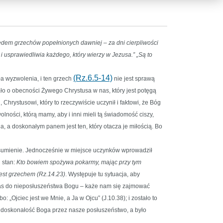
ędem grzechów popełnionych dawniej – za dni cierpliwości
i usprawiedliwia każdego, który wierzy w Jezusa.” „Są to
(Rz.6.5-14)
a wyzwolenia, i ten grzech
nie jest sprawą
ło o obecności Żywego Chrystusa w nas, który jest potęgą
Chrystusowi, który to rzeczywiście uczynił i faktowi, że Bóg
lności, którą mamy, aby i inni mieli tą świadomość ciszy,
na, a doskonałym panem jest ten, który otacza je miłością. Bo
z sumienie. Jednocześnie w miejsce uczynków wprowadził
 stan:
Kto bowiem spożywa pokarmy, mając przy tym
jest grzechem (Rz.14.23)
. Występuje tu sytuacja, aby
 nas do nieposłuszeństwa Bogu – każe nam się zajmować
 „Ojciec jest we Mnie, a Ja w Ojcu” (J.10.38); i zostało to
, doskonałość Boga przez nasze posłuszeństwo, a było