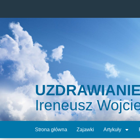
UZDRAWIANI
Ireneusz Wojci
Strona główna
Zajawki
Artykuły