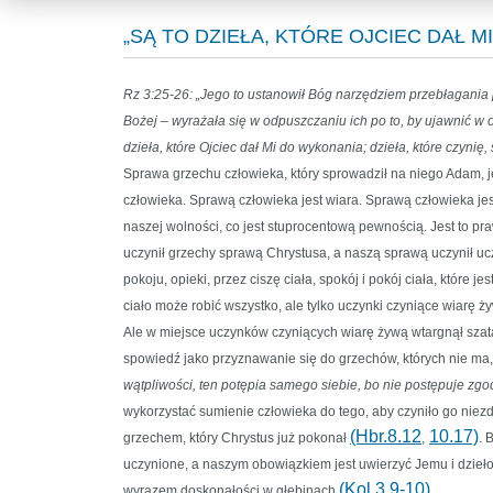
„SĄ TO DZIEŁA, KTÓRE OJCIEC DAŁ MI
Rz 3:25-26: „Jego to ustanowił Bóg narzędziem przebłagania 
Bożej – wyrażała się w odpuszczaniu ich po to, by ujawnić w 
dzieła, które Ojciec dał Mi do wykonania; dzieła, które czynię,
Sprawa grzechu człowieka, który sprowadził na niego Adam, 
człowieka. Sprawą człowieka jest wiara. Sprawą człowieka jes
naszej wolności, co jest stuprocentową pewnością. Jest to pra
uczynił grzechy sprawą Chrystusa, a naszą sprawą uczynił uczy
pokoju, opieki, przez ciszę ciała, spokój i pokój ciała, które
ciało może robić wszystko, ale tylko uczynki czyniące wiarę
Ale w miejsce uczynków czyniących wiarę żywą wtargnął szat
spowiedź jako przyznawanie się do grzechów, których nie ma, 
wątpliwości, ten potępia samego siebie, bo nie postępuje zg
wykorzystać sumienie człowieka do tego, aby czyniło go nie
(Hbr.8.12
10.17)
grzechem, który Chrystus już pokonał
,
. 
uczynione, a naszym obowiązkiem jest uwierzyć Jemu i dzieło
(Kol.3.9-10)
wyrazem doskonałości w głębinach
.