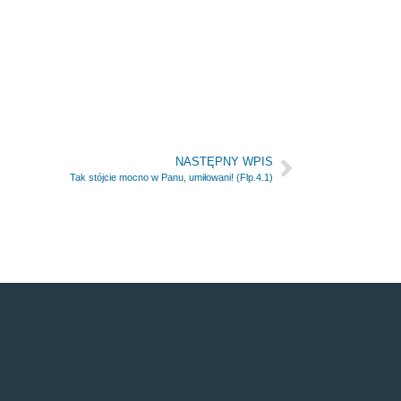
NASTĘPNY WPIS
Tak stójcie mocno w Panu, umiłowani! (Flp.4.1)