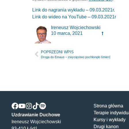
Link do nagrania wykładu – 09.03.2021r.
Link do wideo na YouTube – 09.03.2021r
Ireneusz Wojciechowski
10 marca, 2021
POPRZEDNI WPIS
Droga do Emaus – zwycięstwo pochłonęło śmierć
Strona główna
Terapie indywidu
Uzdrawianie Duchowe
Kursy i wykłady
Ireneusz Wojciechowski
Drugi kanon
93-410 Łódź