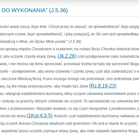
 DO WYKONANIA” (J.5.36)
przez wiarę mocą Jego krwi. Chciał przez to okazać, że sprawiedliwość Jego wzgl
obecnym czasie Jego sprawiedliwość, i [aby pokazać], że On sam jest sprawiedliwy 
 świadczą o Mnie, że Ojciec Mnie posłał.” (J.5.36)
jest sprawą między Chrystusem a szatanem; na rozkaz Boży Chrystus dokonał dzieł
(Jk.2.26)
t, aby uczynki czyniły wiarę żywą,
czyli postępowanie ciała zaświadcza
wda, i nie można się temu sprzeciwić, ponieważ trzeba by było się sprzeciwić Bogu, 
nki – postępowanie, aby wiarę ożywiały i czyniły żywą, czyli aby zaświadczać o wo
 jest otoczone Miłością Bożą. A ono niczego innego nie potrzebuje, ono potrzebuje pa
(Rz.8.19-23)
 żywą, są dla niego przeznaczone, aby mogło być żywe
.
an, wtargnął establishment duchowny, który uczynił człowieka niewolnikiem prze
i pokutę za grzechy, których człowiek nie uczynił. To sprowadzało na człowieka ten
odnie z przekonaniem. Wszystko bowiem, co się czyni niezgodnie z przekonaniem, 
(1Kor.4.3-5)
zdolnym do wiary
. Kościół, czyli establishment duchowny nakłania
Bóg uczynił Jezusa Chrystusa władnym nad grzechem i On jest w stanie to uczynić, bo:
 wypełniać przez uczynki czyniące wiarę żywą, aby ciało objawiło tajemnice Boga