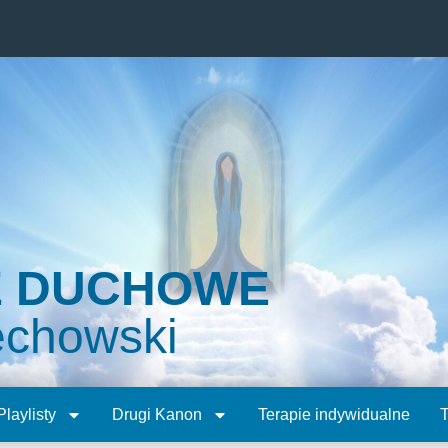
E DUCHOWE
echowski
Playlisty
Drugi Kanon
Terapie indywidualne