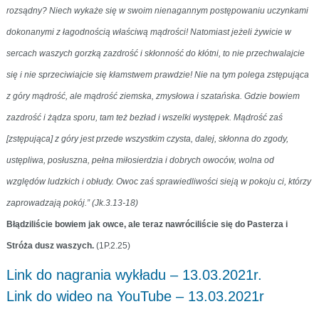
rozsądny? Niech wykaże się w swoim nienagannym postępowaniu uczynkami
dokonanymi z łagodnością właściwą mądrości! Natomiast jeżeli żywicie w
sercach waszych gorzką zazdrość i skłonność do kłótni, to nie przechwalajcie
się i nie sprzeciwiajcie się kłamstwem prawdzie! Nie na tym polega zstępująca
z góry mądrość, ale mądrość ziemska, zmysłowa i szatańska. Gdzie bowiem
zazdrość i żądza sporu, tam też bezład i wszelki występek. Mądrość zaś
[zstępująca] z góry jest przede wszystkim czysta, dalej, skłonna do zgody,
ustępliwa, posłuszna, pełna miłosierdzia i dobrych owoców, wolna od
względów ludzkich i obłudy. Owoc zaś sprawiedliwości sieją w pokoju ci, którzy
zaprowadzają pokój.” (Jk.3.13-18)
Błądziliście bowiem jak owce, ale teraz nawróciliście się do Pasterza i
Stróża dusz waszych.
(1P.2.25)
Link do nagrania wykładu – 13.03.2021r.
Link do wideo na YouTube – 13.03.2021r