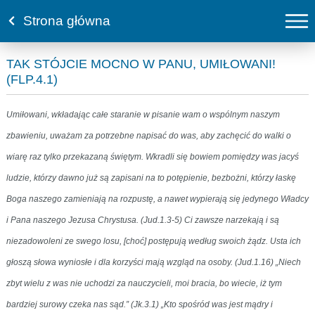
Strona główna
TAK STÓJCIE MOCNO W PANU, UMIŁOWANI!
(FLP.4.1)
Umiłowani, wkładając całe staranie w pisanie wam o wspólnym naszym
zbawieniu, uważam za potrzebne napisać do was, aby zachęcić do walki o
wiarę raz tylko przekazaną świętym. Wkradli się bowiem pomiędzy was jacyś
ludzie, którzy dawno już są zapisani na to potępienie, bezbożni, którzy łaskę
Boga naszego zamieniają na rozpustę, a nawet wypierają się jedynego Władcy
i Pana naszego Jezusa Chrystusa. (Jud.1.3-5) Ci zawsze narzekają i są
niezadowoleni ze swego losu, [choć] postępują według swoich żądz. Usta ich
głoszą słowa wyniosłe i dla korzyści mają wzgląd na osoby. (Jud.1.16) „Niech
zbyt wielu z was nie uchodzi za nauczycieli, moi bracia, bo wiecie, iż tym
bardziej surowy czeka nas sąd.” (Jk.3.1) „Kto spośród was jest mądry i