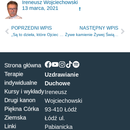
Ireneusz Wojciechowski
13 marca, 2021
POPRZEDNI WPIS
NASTĘPNY WPIS
„Są to dzieła, które Ojciec dał Mi do wykonania” (J.5.36)
Żywe kamienie Żywej Świątyni Żywego Boga
Strona główna
Terapie
Uzdrawianie
indywidualne
Duchowe
Kursy i wykłady
Ireneusz
Drugi kanon
Wojciechowski
Piękna Córka
93-410 Łódź
Ziemska
Łódź ul.
Linki
Pabianicka