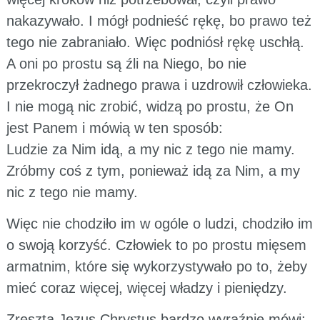
nakazywało. I mógł podnieść rękę, bo prawo też
tego nie zabraniało. Więc podniósł rękę uschłą.
A oni po prostu są źli na Niego, bo nie
przekroczył żadnego prawa i uzdrowił człowieka.
I nie mogą nic zrobić, widzą po prostu, że On
jest Panem i mówią w ten sposób:
Ludzie za Nim idą, a my nic z tego nie mamy.
Zróbmy coś z tym, ponieważ idą za Nim, a my
nic z tego nie mamy.
Więc nie chodziło im w ogóle o ludzi, chodziło im
o swoją korzyść. Człowiek to po prostu mięsem
armatnim, które się wykorzystywało po to, żeby
mieć coraz więcej, więcej władzy i pieniędzy.
Zresztą Jezus Chrystus bardzo wyraźnie mówi: