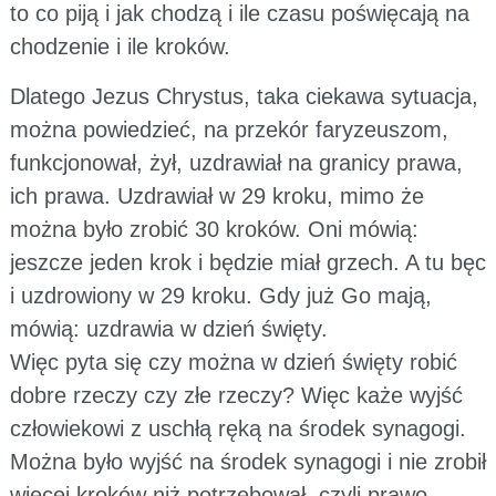
to co piją i jak chodzą i ile czasu poświęcają na
chodzenie i ile kroków.
Dlatego Jezus Chrystus, taka ciekawa sytuacja,
można powiedzieć, na przekór faryzeuszom,
funkcjonował, żył, uzdrawiał na granicy prawa,
ich prawa. Uzdrawiał w 29 kroku, mimo że
można było zrobić 30 kroków. Oni mówią:
jeszcze jeden krok i będzie miał grzech. A tu bęc
i uzdrowiony w 29 kroku. Gdy już Go mają,
mówią: uzdrawia w dzień święty.
Więc pyta się czy można w dzień święty robić
dobre rzeczy czy złe rzeczy? Więc każe wyjść
człowiekowi z uschłą ręką na środek synagogi.
Można było wyjść na środek synagogi i nie zrobił
więcej kroków niż potrzebował, czyli prawo