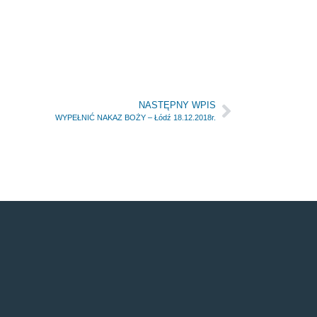
NASTĘPNY WPIS
WYPEŁNIĆ NAKAZ BOŻY – Łódź 18.12.2018r.