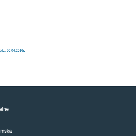
, 30.04.2016r.
alne
emska