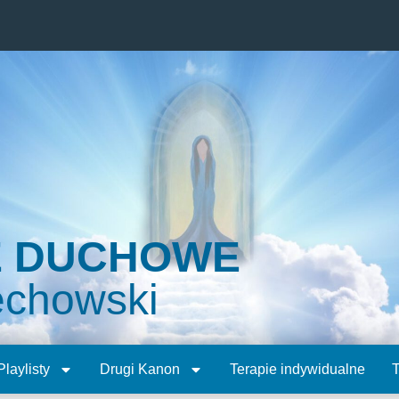
E DUCHOWE
echowski
Playlisty
Drugi Kanon
Terapie indywidualne