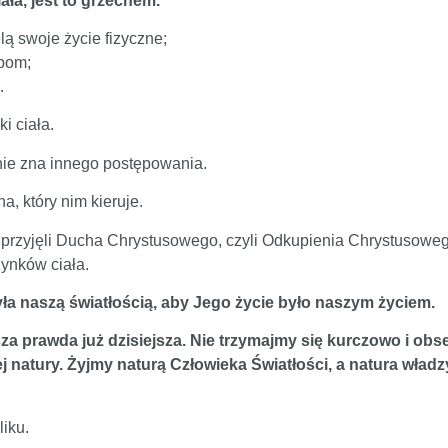
ała, jest to grzechem.
lą swoje życie fizyczne;
ebom;
.
i ciała.
nie zna innego postępowania.
a, który nim kieruje.
ie przyjęli Ducha Chrystusowego, czyli Odkupienia Chrystusow
ynków ciała.
ła naszą światłością, aby Jego życie było naszym życiem.
sza prawda już dzisiejsza. Nie trzymajmy się kurczowo i obs
j natury. Żyjmy naturą Człowieka Światłości, a natura władzy
iku.