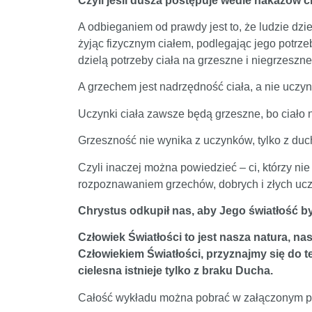
Czyli jeśli dusza postępuje wedle nakazów ci
A odbieganiem od prawdy jest to, że ludzie dzie
żyjąc fizycznym ciałem, podlegając jego potrz
dzielą potrzeby ciała na grzeszne i niegrzeszne
A grzechem jest nadrzędność ciała, a nie uczynk
Uczynki ciała zawsze będą grzeszne, bo ciało 
Grzeszność nie wynika z uczynków, tylko z duch
Czyli inaczej można powiedzieć – ci, którzy n
rozpoznawaniem grzechów, dobrych i złych ucz
Chrystus odkupił nas, aby Jego światłość by
Człowiek Światłości to jest nasza natura, na
Człowiekiem Światłości, przyznajmy się do te
cielesna istnieje tylko z braku Ducha.
Całość wykładu można pobrać w załączonym pl