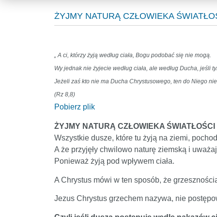
ŻYJMY NATURĄ CZŁOWIEKA ŚWIATŁOŚC
„ A ci, którzy żyją według ciała, Bogu podobać się nie mogą.
Wy jednak nie żyjecie według ciała, ale według Ducha, jeśli 
Jeżeli zaś kto nie ma Ducha Chrystusowego, ten do Niego nie
(Rz 8,8)
Pobierz plik
ŻYJMY NATURĄ CZŁOWIEKA ŚWIATŁOŚCI
Wszystkie dusze, które tu żyją na ziemi, pocho
A że przyjęły chwilowo naturę ziemską i uważaj
Ponieważ żyją pod wpływem ciała.
A Chrystus mówi w ten sposób, że grzesznością 
Jezus Chrystus grzechem nazywa, nie postępowa