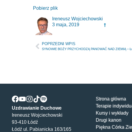
Pobierz plik
Ireneusz Wojciechowski
3 maja, 2019
POPRZEDNI WPIS
SYNOWIE BOŻY PRZYCHODZĄ PANOWAĆ NAD ZIEMIĄ – Łódź
Strona główna
Terapie indywidu
Uzdrawianie Duchowe
Kursy i wykłady
Ireneusz Wojciechowski
Drugi kanon
93-410 Łódź
Piękna Córka Zi
Łódź ul. Pabianicka 163/165