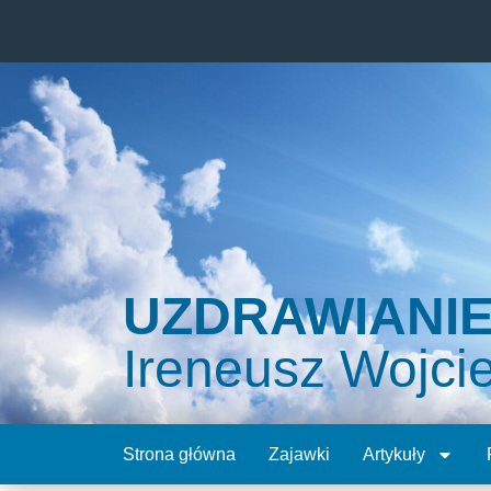
UZDRAWIANI
Ireneusz Wojci
Strona główna
Zajawki
Artykuły