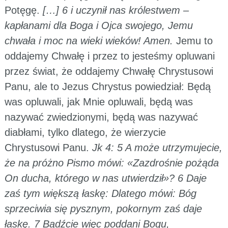
Potęgę.
[…] 6 i uczynił nas królestwem –
kapłanami dla Boga i Ojca swojego, Jemu
chwała i moc na wieki wieków! Amen.
Jemu to
oddajemy Chwałę i przez to jesteśmy opluwani
przez świat, że oddajemy Chwałę Chrystusowi
Panu, ale to Jezus Chrystus powiedział: Będą
was opluwali, jak Mnie opluwali, będą was
nazywać zwiedzionymi, będą was nazywać
diabłami, tylko dlatego, że wierzycie
Chrystusowi Panu.
Jk 4: 5 A może utrzymujecie,
że na próżno Pismo mówi: «Zazdrośnie pożąda
On ducha, którego w nas utwierdził»? 6 Daje
zaś tym większą łaskę: Dlatego mówi: Bóg
sprzeciwia się pysznym, pokornym zaś daje
łaskę. 7 Bądźcie więc poddani Bogu,