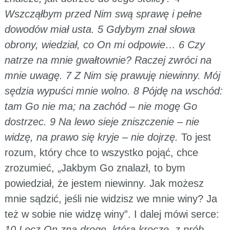
Wszcząłbym przed Nim swą sprawę i pełne
dowodów miał usta.
5 Gdybym znał słowa
obrony, wiedział, co On mi odpowie… 6 Czy
natrze na mnie gwałtownie? Raczej zwróci na
mnie uwagę. 7 Z Nim się prawuję niewinny. Mój
sędzia wypuści mnie wolno. 8 Pójdę na wschód:
tam Go nie ma; na zachód – nie mogę Go
dostrzec. 9 Na lewo sieje zniszczenie – nie
widzę, na prawo się kryje – nie dojrzę.
To jest
rozum, który chce to wszystko pojąć, chce
zrozumieć, „Jakbym Go znalazł, to bym
powiedział, że jestem niewinny. Jak możesz
mnie sądzić, jeśli nie widzisz we mnie winy? Ja
też w sobie nie widzę winy”. I dalej mówi serce:
10 Lecz On zna drogę, którą kroczę, z prób