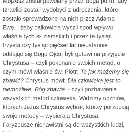
Mojżesz został powołany przez Boga po to, aby
Izraelici zostali wydobyci z udręczenia, które
zostało sprowadzone na nich przez Adama i
Ewę, i żeby całkowicie wyszli spod wpływu
właśnie tych sił ziemskich i przez te tysiąc
trzysta czy tysiąc pięćset lat nieustannie
oddając się Bogu Ojcu, byli gotowi na przyjęcie
Chrystusa – czyli pokonanie swoich metod, o
czym mówi właśnie św. Piotr:
To jak możemy się
zbawić?
Chrystus mówi:
Dla człowieka jest to
niemożliwe, Bóg zbawia
– czyli pozbawienia
wszystkich metod człowieka. Widzimy uczniów,
których Jezus Chrystus wybrał, którzy porzucają
swoje metody – wybierają Chrystusa.
Faryzeusze nienawistni są do wszystkich ludzi,