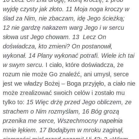
wyjdę czysty jak złoto. 11 Moja noga kroczy w
ślad za Nim, nie zbaczam, idę Jego ścieżką;
12 nie gardzę nakazem warg Jego i w sercu
słowa ust Jego chowam. 13 Lecz On
doświadcza, kto zmieni? On postanowił,
wykonał. 14 Plany wykonać potrafi. Wiele ich tai
w swym sercu.
I ciało, które doświadcza, że
rozum nie może Go znaleźć, ani umysł, serce
jest we władzy Bożej – Boga przyjęło, a ciało nie
może zrealizować swoich celów i zostało mu
tylko to:
15 Więc drżę przed Jego obliczem, ze
strachem o Nim rozmyślam, 16 Bóg grozą
przenika me serce, Wszechmocny napełnia
mnie lękiem. 17 Bodajbym w mroku zaginął,