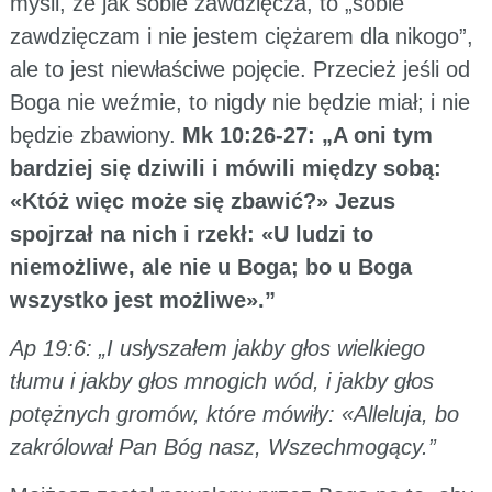
myśli, że jak sobie zawdzięcza, to „sobie
zawdzięczam i nie jestem ciężarem dla nikogo”,
ale to jest niewłaściwe pojęcie. Przecież jeśli od
Boga nie weźmie, to nigdy nie będzie miał; i nie
będzie zbawiony.
Mk 10:26-27: „A oni tym
bardziej się dziwili i mówili między sobą:
«Któż więc może się zbawić?» Jezus
spojrzał na nich i rzekł: «U ludzi to
niemożliwe, ale nie u Boga; bo u Boga
wszystko jest możliwe».”
Ap 19:6: „I usłyszałem jakby głos wielkiego
tłumu i jakby głos mnogich wód, i jakby głos
potężnych gromów, które mówiły: «Alleluja, bo
zakrólował Pan Bóg nasz, Wszechmogący.”