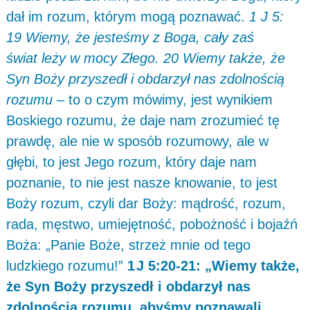
dał im rozum, którym mogą poznawać.
1 J 5:
19 Wiemy, że jesteśmy z Boga, cały zaś
świat leży w mocy Złego. 20 Wiemy także, że
Syn Boży przyszedł i obdarzył nas zdolnością
rozumu
– to o czym mówimy, jest wynikiem
Boskiego rozumu, że daje nam zrozumieć tę
prawdę, ale nie w sposób rozumowy, ale w
głębi, to jest Jego rozum, który daje nam
poznanie, to nie jest nasze knowanie, to jest
Boży rozum, czyli dar Boży: mądrość, rozum,
rada, męstwo, umiejętność, pobożność i bojaźń
Boża: „Panie Boże, strzeż mnie od tego
ludzkiego rozumu!”
1 J 5:20-21: „Wiemy także,
że Syn Boży przyszedł i obdarzył nas
zdolnością rozumu, abyśmy poznawali