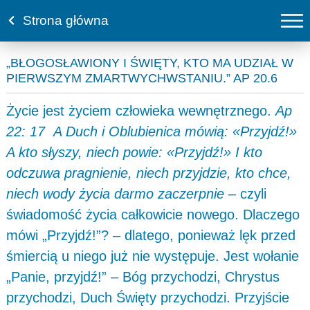
Strona główna
„BŁOGOSŁAWIONY I ŚWIĘTY, KTO MA UDZIAŁ W
PIERWSZYM ZMARTWYCHWSTANIU.” AP 20.6
Życie jest życiem człowieka wewnętrznego.
Ap
22: 17 A Duch i Oblubienica mówią: «Przyjdź!»
A kto słyszy, niech powie: «Przyjdź!» I kto
odczuwa pragnienie, niech przyjdzie, kto chce,
niech wody życia darmo zaczerpnie
– czyli
świadomość życia całkowicie nowego. Dlaczego
mówi „Przyjdź!”? – dlatego, ponieważ lęk przed
śmiercią u niego już nie występuje. Jest wołanie
„Panie, przyjdź!” – Bóg przychodzi, Chrystus
przychodzi, Duch Święty przychodzi. Przyjście