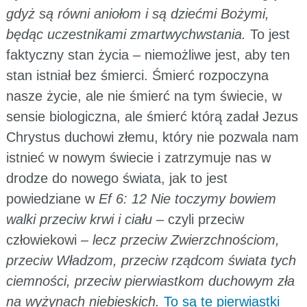
gdyż są równi aniołom i są dziećmi Bożymi,
będąc uczestnikami zmartwychwstania.
To jest
faktyczny stan życia – niemożliwe jest, aby ten
stan istniał bez śmierci. Śmierć rozpoczyna
nasze życie, ale nie śmierć na tym świecie, w
sensie biologiczna, ale śmierć którą zadał Jezus
Chrystus duchowi złemu, który nie pozwala nam
istnieć w nowym świecie i zatrzymuje nas w
drodze do nowego świata, jak to jest
powiedziane w
Ef 6: 12 Nie toczymy bowiem
walki przeciw krwi i ciału
– czyli przeciw
człowiekowi –
lecz przeciw Zwierzchnościom,
przeciw Władzom, przeciw rządcom świata tych
ciemności, przeciw pierwiastkom duchowym zła
na wyżynach niebieskich.
To są te pierwiastki