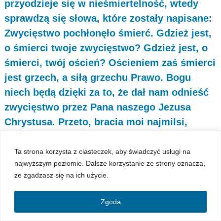
przyodzieje się w nieśmiertelność, wtedy
sprawdzą się słowa, które zostały napisane:
Zwycięstwo pochłonęło śmierć. Gdzież jest,
o śmierci twoje zwycięstwo? Gdzież jest, o
śmierci, twój oścień? Ościeniem zaś śmierci
jest grzech, a siłą grzechu Prawo. Bogu
niech będą dzięki za to, że dał nam odnieść
zwycięstwo przez Pana naszego Jezusa
Chrystusa. Przeto, bracia moi najmilsi,
bądźcie wytrwali i niezachwiani, zajęci
zawsze ofiarnie dziełem Pańskim,
Ta strona korzysta z ciasteczek, aby świadczyć usługi na
najwyższym poziomie. Dalsze korzystanie ze strony oznacza,
pamiętając, że trud wasz nie pozostaje
ze zgadzasz się na ich użycie.
daremny w Panu.”
Ireneusz Wojciechowski
Zgoda
5 czerwca, 2026