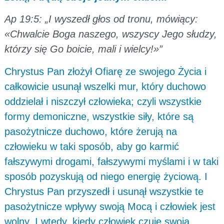
Ap 19:5: „I wyszedł głos od tronu, mówiący:
«Chwalcie Boga naszego, wszyscy Jego słudzy,
którzy się Go boicie, mali i wielcy!»”
Chrystus Pan złożył Ofiarę ze swojego Życia i
całkowicie usunął wszelki mur, który duchowo
oddzielał i niszczył człowieka; czyli wszystkie
formy demoniczne, wszystkie siły, które są
pasożytnicze duchowo, które żerują na
człowieku w taki sposób, aby go karmić
fałszywymi drogami, fałszywymi myślami i w taki
sposób pozyskują od niego energię życiową. I
Chrystus Pan przyszedł i usunął wszystkie te
pasożytnicze wpływy swoją Mocą i człowiek jest
wolny. I wtedy, kiedy człowiek czuje swoją