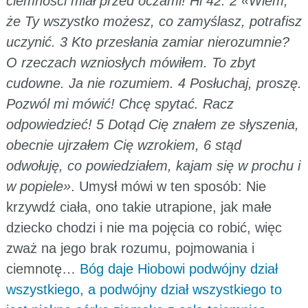
ciemności miał przed oczami! Hi 42: 2 «Wiem,
że Ty wszystko możesz, co zamyślasz, potrafisz
uczynić.
3 Kto przesłania zamiar nierozumnie?
O rzeczach wzniosłych mówiłem. To zbyt
cudowne. Ja nie rozumiem. 4 Posłuchaj, proszę.
Pozwól mi mówić! Chcę spytać. Racz
odpowiedzieć!
5 Dotąd Cię znałem ze słyszenia,
obecnie ujrzałem Cię wzrokiem, 6 stąd
odwołuję, co powiedziałem, kajam się w prochu i
w popiele»
. Umysł mówi w ten sposób: Nie
krzywdź ciała, ono takie utrapione, jak małe
dziecko chodzi i nie ma pojęcia co robić, więc
zważ na jego brak rozumu, pojmowania i
ciemnotę…
Bóg daje Hiobowi podwójny dział
wszystkiego, a podwójny dział wszystkiego to