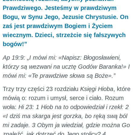
Prawdziwego. Jesteśmy w prawdziwym
Bogu, w Synu Jego, Jezusie Chrystusie. On
zaś jest prawdziwym Bogiem i Życiem
wiecznym. Dzieci, strzeżcie się fałszywych
bogów!”
Ap 19:9: „I mówi mi: «Napisz: Błogosławieni,
którzy są wezwani na ucztę Godów Baranka!» I
mówi mi: «Te prawdziwe słowa są Boże».”
Trzy trzy części 23 rozdziału
Księgi Hioba
, które
mówią o: rozum i umysł, serce i ciało. Rozum
woła:
Hi 23: 1 Hiob na to odpowiedział i rzekł: 2
«I dziś ma skarga jest gorzka, bo ręką swą ból
mi zadaje. 3 Obym ja wiedział, gdzie można Go
znaleźć, jak dotrzeć do Jego stolicy? 4