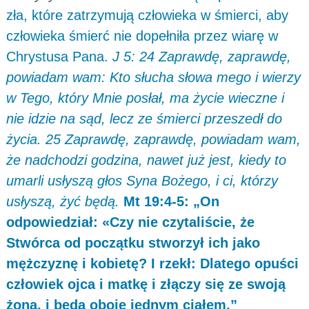
zła, które zatrzymują człowieka w śmierci, aby
człowieka śmierć nie dopełniła przez wiarę w
Chrystusa Pana.
J 5: 24 Zaprawdę, zaprawdę,
powiadam wam: Kto słucha słowa mego i wierzy
w Tego, który Mnie posłał, ma życie wieczne i
nie idzie na sąd, lecz ze śmierci przeszedł do
życia. 25 Zaprawdę, zaprawdę, powiadam wam,
że nadchodzi godzina, nawet już jest, kiedy to
umarli usłyszą głos Syna Bożego, i ci, którzy
usłyszą, żyć będą.
Mt 19:4-5: „On
odpowiedział: «Czy nie czytaliście, że
Stwórca od początku stworzył ich jako
mężczyznę i kobietę? I rzekł: Dlatego opuści
człowiek ojca i matkę i złączy się ze swoją
żoną, i będą oboje jednym ciałem.”