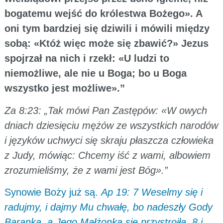
bogatemu wejść do królestwa Bożego». A
oni tym bardziej się dziwili i mówili między
sobą: «Któż więc może się zbawić?» Jezus
spojrzał na nich i rzekł: «U ludzi to
niemożliwe, ale nie u Boga; bo u Boga
wszystko jest możliwe».”
Za 8:23: „Tak mówi Pan Zastępów: «W owych
dniach dziesięciu mężów ze wszystkich narodów
i języków uchwyci się skraju płaszcza człowieka
z Judy, mówiąc: Chcemy iść z wami, albowiem
zrozumieliśmy, że z wami jest Bóg».”
Synowie Boży już są.
Ap 19: 7 Weselmy się i
radujmy, i dajmy Mu chwałę, bo nadeszły Gody
Baranka, a Jego Małżonka się przystroiła, 8 i