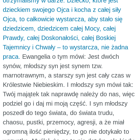
otrzymaliśmy w darze. Dziecko, które jest
dzieckiem swojego Ojca i kocha z całej siły
Ojca, to całkowicie wystarcza, aby stało się
dziedzicem, dziedzicem całej Mocy, całej
Prawdy, całej Doskonałości, całej Boskiej
Tajemnicy i Chwały – to wystarcza, nie żadna
praca.
Ewangelia o tym mówi: Jest dwóch
synów, młodszy syn jest synem tzw.
marnotrawnym, a starszy syn jest cały czas w
Królestwie Niebieskim. I młodszy syn mówi tak:
Twój majątek tak naprawdę należy do nas, więc
podziel go i daj mi moją część. I syn młodszy
poszedł do tego świata, do świata trudu,
chaosu, pustki, przemocy, agresji, a że miał
ogromną ilość pieniędzy, to go nie dotykało to