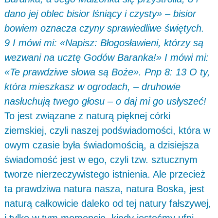
dano jej oblec bisior lśniący i czysty» – bisior
bowiem oznacza czyny sprawiedliwe świętych.
9 I mówi mi: «Napisz: Błogosławieni, którzy są
wezwani na ucztę Godów Baranka!» I mówi mi:
«Te prawdziwe słowa są Boże». Pnp 8: 13 O ty,
która mieszkasz w ogrodach, – druhowie
nasłuchują twego głosu – o daj mi go usłyszeć!
To jest związane z naturą pięknej córki
ziemskiej, czyli naszej podświadomości, która w
owym czasie była świadomością, a dzisiejsza
świadomość jest w ego, czyli tzw. sztucznym
tworze nierzeczywistego istnienia. Ale przecież
ta prawdziwa natura nasza, natura Boska, jest
naturą całkowicie daleko od tej natury fałszywej,