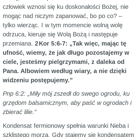
człowiek wznosi się ku doskonałości Bożej, nie
mogąc nad niczym zapanować, bo po co? –
tylko wierząc. I w tym momencie wolną wolę
odrzuca, kieruje się Wolą Bożą i następuje
przemiana.
2 Kor 5:6-7: „Tak więc, mając tę
ufność, wiemy, że jak długo pozostajemy w
ciele, jesteśmy pielgrzymami, z daleka od
Pana. Albowiem według wiary, a nie dzięki
widzeniu postępujemy.”
Pnp 6:2: „Miły mój zszedł do swego ogrodu, ku
grzędom balsamicznym, aby paść w ogrodach i
zbierać lilie.”
Kondensat fermionowy spełnia warunki Nieba i
szklistego morza. Gdy stajemy się kondensatem