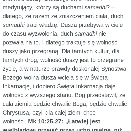
medytujący, którzy są duchami
samadhi
? –
dlatego, że razem ze zniszczeniem ciała, duch
samadhi
traci władzę. Dusza przebywa w ciele
do czasu wyzwolenia, duch
samadhi
nie
pozwala na to. I dlatego traktuje się wolność
duszy jako przegraną. Dla tamtych kultur, dla
tamtych dróg, wolność duszy jest to przegrane
życie, a w naturze prawdy doskonałej Synostwa
Bożego wolna dusza wciela się w Świętą
Inkarnację, i dopiero Święta Inkarnacja daje
wolność z wyższego stanu. Bóg przedstawił, że
cała ziemia będzie chwalić Boga, będzie chwalić
Chrystusa, czyli dla całej ziemi chce
wolności.
Mk 10:25-27: „Łatwiej jest
wielbłądowi przejść przez ucho igielne, niż