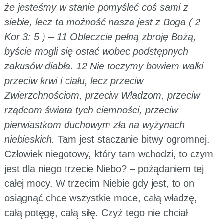
że jesteśmy w stanie pomyśleć coś sami z
siebie, lecz ta możność nasza jest z Boga ( 2
Kor 3: 5 ) – 11 Obleczcie pełną zbroję Bożą,
byście mogli się ostać wobec podstępnych
zakusów diabła. 12 Nie toczymy bowiem walki
przeciw krwi i ciału, lecz przeciw
Zwierzchnościom, przeciw Władzom, przeciw
rządcom świata tych ciemności, przeciw
pierwiastkom duchowym zła na wyżynach
niebieskich.
Tam jest staczanie bitwy ogromnej.
Człowiek niegotowy, który tam wchodzi, to czym
jest dla niego trzecie Niebo? – pożądaniem tej
całej mocy. W trzecim Niebie gdy jest, to on
osiągnąć chce wszystkie moce, całą władzę,
całą potęgę, całą siłę. Czyż tego nie chciał