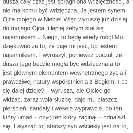
dusza cały czas jest spragniona wdzięczności, a
nie ma komu być wdzięczna. Ja jestem synem
Ojca mojego w Niebie! Więc wyruszę już dzisiaj
do mojego Ojca, i lepiej żebym stał się
najemnikiem u Niego, to będę wtedy mógł Mu
dziękować za to, że daje mi jeść, bo jestem
najemnikiem. I wyruszył, ponieważ poczuł, że
dusza jego będzie mogła być wdzięczna a to
jest głównym elementem wewnętrznego życia i
prawdziwej natury współistnienia z Bogiem. I co
się dalej dzieje? – wyrusza, ale Ojciec go
widząc, zaraz woła służbę, daje mu płaszcz,
pierścień, sandały i wesele wyprawcie, bo ten
który umarł – ożył; ten który zaginął – odnalazł
się. I słysząc to, starszy syn wściekły jest na to,