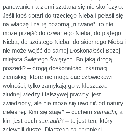
panowanie na ziemi szatana się nie skończyło.
Jeśli ktoś dotarł do trzeciego Nieba i połasił się
na władzę i na tę pozorną „nirwanę”, to nie
może przejść do czwartego Nieba, do piątego
Nieba, do szóstego Nieba, do siódmego Nieba i
nie może wejść do samej Doskonałości Bożej –
miejsca Świętego Świętych. Bo jaką drogą
poszedł? – drogą doskonałości inkarnacji
ziemskiej, które nie mogą dać człowiekowi
wolności, tylko zamykają go w kleszczach
złudnej wiedzy i fałszywej prawdy, jest
zwiedziony, ale nie może się uwolnić od natury
cielesnej. Kim się staje? – duchem
samadhi
; a
kim jest duch
samadhi
? – to jest ten, który
zniewolił duszę. Dlaczego są chronieni