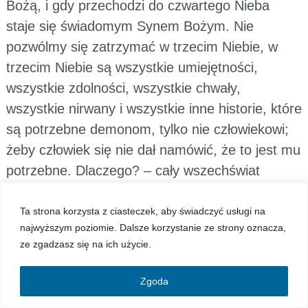
Bożą, i gdy przechodzi do czwartego Nieba
staje się świadomym Synem Bożym. Nie
pozwólmy się zatrzymać w trzecim Niebie, w
trzecim Niebie są wszystkie umiejętności,
wszystkie zdolności, wszystkie chwały,
wszystkie nirwany i wszystkie inne historie, które
są potrzebne demonom, tylko nie człowiekowi;
żeby człowiek się nie dał namówić, że to jest mu
potrzebne. Dlaczego? – cały wszechświat
oczekuje na powstanie Synów Bożych, dlatego
że w tej chwili otworzyła się całkowicie nowa
Ta strona korzysta z ciasteczek, aby świadczyć usługi na
najwyższym poziomie. Dalsze korzystanie ze strony oznacza,
przestrzeń życia człowieka. Ludzie zdążają do
ze zgadzasz się na ich użycie.
własnej nirwany, do własnego spokoju, do
własnej władzy, ale Bóg ich posyła do tego, aby
Zgoda
wszechświat mógł poznać Boga, ale żeby to się