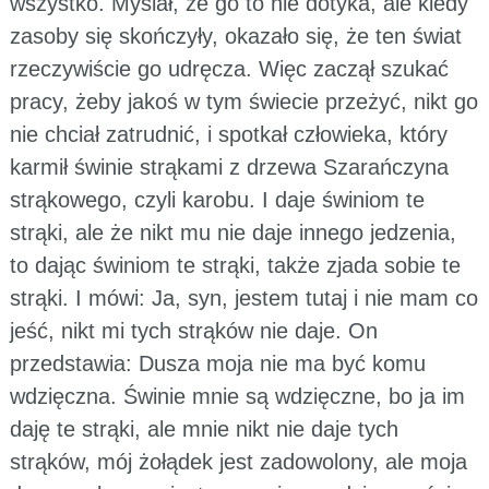
wszystko. Myślał, że go to nie dotyka, ale kiedy
zasoby się skończyły, okazało się, że ten świat
rzeczywiście go udręcza. Więc zaczął szukać
pracy, żeby jakoś w tym świecie przeżyć, nikt go
nie chciał zatrudnić, i spotkał człowieka, który
karmił świnie strąkami z drzewa Szarańczyna
strąkowego, czyli karobu. I daje świniom te
strąki, ale że nikt mu nie daje innego jedzenia,
to dając świniom te strąki, także zjada sobie te
strąki. I mówi: Ja, syn, jestem tutaj i nie mam co
jeść, nikt mi tych strąków nie daje. On
przedstawia: Dusza moja nie ma być komu
wdzięczna. Świnie mnie są wdzięczne, bo ja im
daję te strąki, ale mnie nikt nie daje tych
strąków, mój żołądek jest zadowolony, ale moja