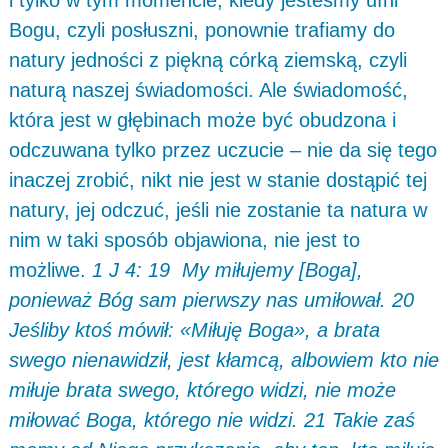
i tylko w tym momencie, kiedy jesteśmy ufni
Bogu, czyli posłuszni, ponownie trafiamy do
natury jedności z piękną córką ziemską, czyli
naturą naszej świadomości. Ale świadomość,
która jest w głębinach może być obudzona i
odczuwana tylko przez uczucie – nie da się tego
inaczej zrobić, nikt nie jest w stanie dostąpić tej
natury, jej odczuć, jeśli nie zostanie ta natura w
nim w taki sposób objawiona, nie jest to
możliwe.
1 J 4: 19 My miłujemy [Boga],
ponieważ Bóg sam pierwszy nas umiłował. 20
Jeśliby ktoś mówił: «Miłuję Boga», a brata
swego nienawidził, jest kłamcą, albowiem kto nie
miłuje brata swego, którego widzi, nie może
miłować Boga, którego nie widzi. 21 Takie zaś