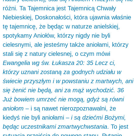
różni. Ta Tajemnica jest Tajemnicą Chwały
Niebieskiej, Doskonałości, która ujawnia właśnie
tę tajemnicę, że będąc w naturze anielskiej,
spotykamy Aniołów, którzy nigdy nie byli
cielesnymi, ale jesteśmy także aniołami, którzy
stali się z natury cielesnej, o czym mówi
Ewangelia wg św. Łukasza 20: 35 Lecz ci,
którzy uznani zostaną za godnych udziału w
świecie przyszłym i w powstaniu z martwych, ani
się żenić nie będą, ani za mąż wychodzić. 36
Już bowiem umrzeć nie mogą, gdyż są równi
aniołom
– i są nawet nierozpoznawalni, że
kiedyś nie byli aniołami –
i są dziećmi Bożymi,
będąc uczestnikami zmartwychwstania
. To jest
sytuacja przejścia do nowego stanu. Pytanie,