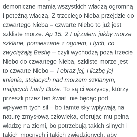
demoniczne mamią wszystkich władzą ogromną
i potężną władzą. Z trzeciego Nieba przejdzie do
czwartego Nieba – czwarte Niebo to już jest
szkliste morze.
Ap 15: 2 I ujrzałem jakby morze
szklane, pomieszane z ogniem, i tych, co
zwyciężają Bestię
– czyli wychodzą poza trzecie
Niebo do czwartego Nieba, szkliste morze jest
to czwarte Niebo –
i obraz jej, i liczbę jej
imienia, stojących nad morzem szklanym,
mających harfy Boże.
To są ci wszyscy, którzy
przeszli przez ten świat, nie będąc pod
wpływem tych sił – bo tamte siły wpływają na
naturę zmysłową człowieka, oferując mu pełną
władzę na ziemi, bo potrzebują takich silnych i
takich mocnych i takich zwiedzionych, aby