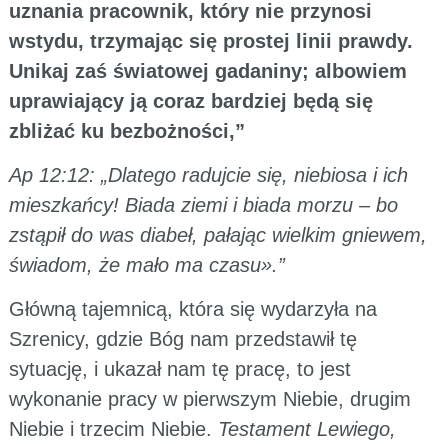
uznania pracownik, który nie przynosi
wstydu, trzymając się prostej linii prawdy.
Unikaj zaś światowej gadaniny; albowiem
uprawiający ją coraz bardziej będą się
zbliżać ku bezbożności,”
Ap 12:12: „Dlatego radujcie się, niebiosa i ich
mieszkańcy! Biada ziemi i biada morzu – bo
zstąpił do was diabeł, pałając wielkim gniewem,
świadom, że mało ma czasu».”
Główną tajemnicą, która się wydarzyła na
Szrenicy, gdzie Bóg nam przedstawił tę
sytuację, i ukazał nam tę pracę, to jest
wykonanie pracy w pierwszym Niebie, drugim
Niebie i trzecim Niebie.
Testament Lewiego,