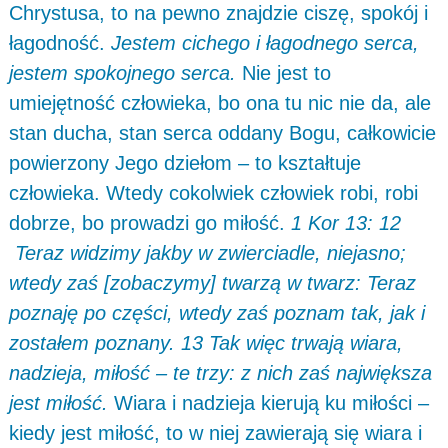
Chrystusa, to na pewno znajdzie ciszę, spokój i
łagodność.
Jestem cichego i łagodnego serca,
jestem spokojnego serca.
Nie jest to
umiejętność człowieka, bo ona tu nic nie da, ale
stan ducha, stan serca oddany Bogu, całkowicie
powierzony Jego dziełom – to kształtuje
człowieka. Wtedy cokolwiek człowiek robi, robi
dobrze, bo prowadzi go miłość.
1 Kor 13: 12
Teraz widzimy jakby w zwierciadle, niejasno;
wtedy zaś [zobaczymy] twarzą w twarz: Teraz
poznaję po części,
wtedy zaś poznam tak, jak i
zostałem poznany. 13 Tak więc trwają wiara,
nadzieja, miłość – te trzy: z nich zaś największa
jest miłość.
Wiara i nadzieja kierują ku miłości –
kiedy jest miłość, to w niej zawierają się wiara i