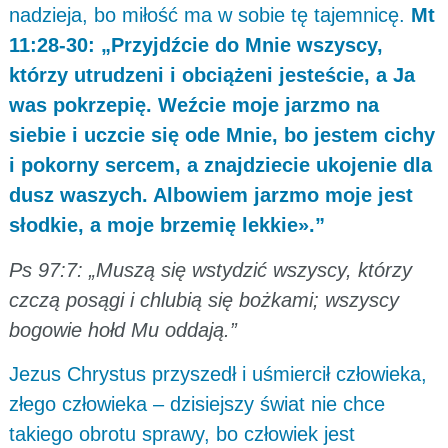
nadzieja, bo miłość ma w sobie tę tajemnicę.
Mt
11:28-30: „Przyjdźcie do Mnie wszyscy,
którzy utrudzeni i obciążeni jesteście, a Ja
was pokrzepię. Weźcie moje jarzmo na
siebie i uczcie się ode Mnie, bo jestem cichy
i pokorny sercem, a znajdziecie ukojenie dla
dusz waszych. Albowiem jarzmo moje jest
słodkie, a moje brzemię lekkie».”
Ps 97:7: „Muszą się wstydzić wszyscy, którzy
czczą posągi i chlubią się bożkami; wszyscy
bogowie hołd Mu oddają.”
Jezus Chrystus przyszedł i uśmiercił człowieka,
złego człowieka – dzisiejszy świat nie chce
takiego obrotu sprawy, bo człowiek jest