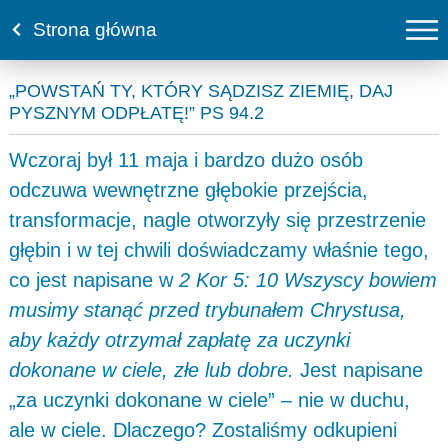
Strona główna
„POWSTAŃ TY, KTÓRY SĄDZISZ ZIEMIĘ, DAJ
PYSZNYM ODPŁATĘ!” PS 94.2
Wczoraj był 11 maja i bardzo dużo osób
odczuwa wewnętrzne głębokie przejścia,
transformacje, nagle otworzyły się przestrzenie
głębin i w tej chwili doświadczamy właśnie tego,
co jest napisane w
2 Kor 5: 10 Wszyscy bowiem
musimy stanąć przed trybunałem Chrystusa,
aby każdy otrzymał zapłatę za uczynki
dokonane w ciele, złe lub dobre.
Jest napisane
„za uczynki dokonane w ciele” – nie w duchu,
ale w ciele. Dlaczego? Zostaliśmy odkupieni