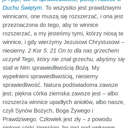
Duchu Świętym.
To wszystko jest prawdziwymi
winnicami, one muszą się rozszerzać, i ona jest
przeznaczona do tego, aby te winnice
rozszerzać, a my jesteśmy tymi, którzy niosą te
winnice, i gdy wierzymy Jezusowi Chrystusowi –
niesiemy.
2 Kor 5: 21 On to dla nas grzechem
uczynił Tego, który nie znał grzechu, abyśmy się
stali w Nim sprawiedliwością Bożą.
My
wypełnieni sprawiedliwością, niesiemy
sprawiedliwość. Natura podświadoma zawsze
jest; piękna córka ziemska zawsze jest – albo
rozszerza winnice upadłych aniołów, albo nasze,
czyli Synów Bożych, Boga Żywego i
Prawdziwego. Człowiek jest zły – z powodu
pięknej córki ziemskiej, bo jest pod wpływem