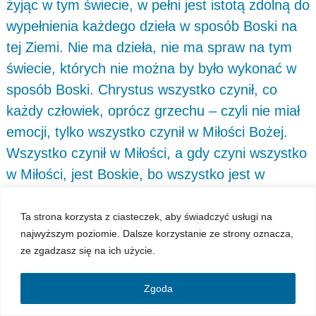
żyjąc w tym świecie, w pełni jest istotą zdolną do
wypełnienia każdego dzieła w sposób Boski na
tej Ziemi. Nie ma dzieła, nie ma spraw na tym
świecie, których nie można by było wykonać w
sposób Boski. Chrystus wszystko czynił, co
każdy człowiek, oprócz grzechu – czyli nie miał
emocji, tylko wszystko czynił w Miłości Bożej.
Wszystko czynił w Miłości, a gdy czyni wszystko
w Miłości, jest Boskie, bo wszystko jest w
Miłości, nie ma rzeczy, które są złe. Gdy serce
jest oddane Bogu –
kochaj i rób, co chcesz
–
Ta strona korzysta z ciasteczek, aby świadczyć usługi na
najwyższym poziomie. Dalsze korzystanie ze strony oznacza,
wszystko w Miłości. Gdy rozpoczyna się ta
ze zgadzasz się na ich użycie.
nowa przestrzeń, to ona mówi o nowym
całkowicie stanie naszego człowieczeństwa i
Zgoda
wejście w całkowicie nową przestrzeń, ale