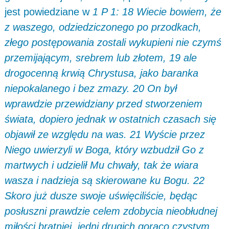
jest powiedziane w
1 P 1: 18 Wiecie bowiem, że
z waszego, odziedziczonego po przodkach,
złego postępowania zostali wykupieni nie czymś
przemijającym, srebrem lub złotem, 19 ale
drogocenną krwią Chrystusa, jako baranka
niepokalanego i bez zmazy. 20 On był
wprawdzie przewidziany przed stworzeniem
świata, dopiero jednak w ostatnich czasach się
objawił ze względu na was. 21 Wyście przez
Niego uwierzyli w Boga, który wzbudził Go z
martwych i udzielił Mu chwały, tak że wiara
wasza i nadzieja są skierowane ku Bogu. 22
Skoro już dusze swoje uświęciliście, będąc
posłuszni prawdzie celem zdobycia nieobłudnej
miłości bratniej, jedni drugich gorąco czystym