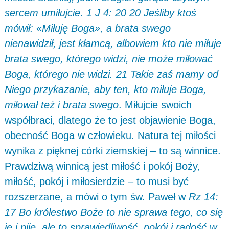
sercem umiłujcie. 1 J 4: 20 20 Jeśliby ktoś
mówił: «Miłuję Boga», a brata swego
nienawidził, jest kłamcą, albowiem kto nie miłuje
brata swego, którego widzi, nie może miłować
Boga, którego nie widzi. 21 Takie zaś mamy od
Niego przykazanie, aby ten, kto miłuje Boga,
miłował też i brata swego
. Miłujcie swoich
współbraci, dlatego że to jest objawienie Boga,
obecność Boga w człowieku. Natura tej miłości
wynika z pięknej córki ziemskiej – to są winnice.
Prawdziwą winnicą jest miłość i pokój Boży,
miłość, pokój i miłosierdzie – to musi być
rozszerzane, a mówi o tym św. Paweł w
Rz 14:
17 Bo królestwo Boże to nie sprawa tego, co się
je i pije, ale to sprawiedliwość, pokój i radość w