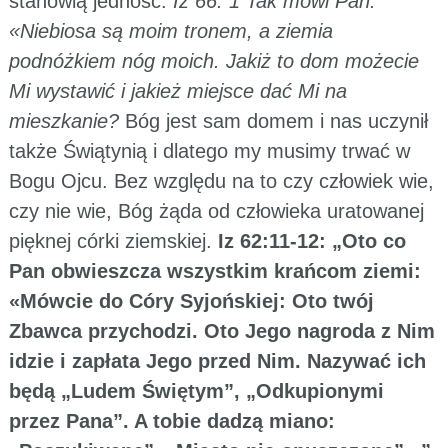
stanowią jedność.
Iz 66: 1 Tak mówi Pan:
«Niebiosa są moim tronem, a ziemia
podnóżkiem nóg moich. Jakiż to dom możecie
Mi wystawić i jakież miejsce dać Mi na
mieszkanie?
Bóg jest sam domem i nas uczynił
także Świątynią i dlatego my musimy trwać w
Bogu Ojcu. Bez względu na to czy człowiek wie,
czy nie wie, Bóg żąda od człowieka uratowanej
pięknej córki ziemskiej.
Iz 62:11-12: „Oto co
Pan obwieszcza wszystkim krańcom ziemi:
«Mówcie do Córy Syjońskiej: Oto twój
Zbawca przychodzi. Oto Jego nagroda z Nim
idzie i zapłata Jego przed Nim. Nazywać ich
będą „Ludem Świętym”, „Odkupionymi
przez Pana”. A tobie dadzą miano: