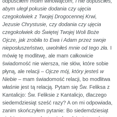
odpuściłem moim winowajcom, i nie dopuściłeś,
abym uległ pokusie dodania czy ujęcia
czegokolwiek z Twojej Drogocennej Krwi,
Jezusie Chrystusie, czy dodania czy ujęcia
czegokolwiek do Świętej Twojej Woli Boże
Ojcze, jak zrobiła to Ewa i Adam przez swoje
nieposłuszeństwo, uwolniłeś mnie od tego zła.
I
mówię tę modlitwę, ale mam całkowicie
świadomość nie wiersza, nie słów, które sobie
płyną, ale relacji –
Ojcze mój, który jesteś w
Niebie
– mam świadomość relacji, bo modlitwa
właśnie jest tą relacją. Pytam się Św. Feliksa z
Kantalicjo: Św. Feliksie z Kantalicjo, dlaczego
siedemdziesiąt sześć razy? A on mi odpowiada,
zanim skończyłem pytanie: Bo siedemdziesiąt