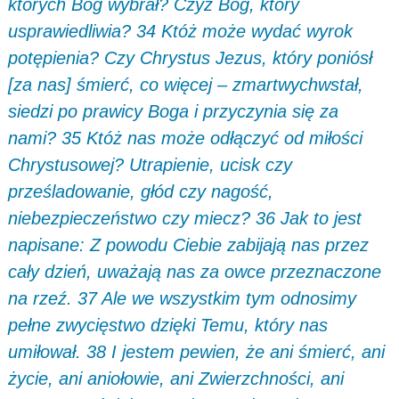
których Bóg wybrał? Czyż Bóg, który
usprawiedliwia? 34 Któż może wydać wyrok
potępienia? Czy Chrystus Jezus, który poniósł
[za nas] śmierć, co więcej – zmartwychwstał,
siedzi po prawicy Boga i przyczynia się za
nami? 35 Któż nas może odłączyć od miłości
Chrystusowej? Utrapienie, ucisk czy
prześladowanie, głód czy nagość,
niebezpieczeństwo czy miecz? 36 Jak to jest
napisane: Z powodu Ciebie zabijają nas przez
cały dzień, uważają nas za owce przeznaczone
na rzeź. 37 Ale we wszystkim tym odnosimy
pełne zwycięstwo dzięki Temu, który nas
umiłował. 38 I jestem pewien, że ani śmierć, ani
życie, ani aniołowie, ani Zwierzchności, ani