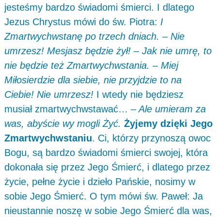
jesteśmy bardzo świadomi śmierci. I dlatego
Jezus Chrystus mówi do św. Piotra:
I
Zmartwychwstanę po trzech dniach. – Nie
umrzesz! Mesjasz będzie żył! – Jak nie umrę, to
nie będzie też Zmartwychwstania. – Miej
Miłosierdzie dla siebie, nie przyjdzie to na
Ciebie! Nie umrzesz!
I wtedy nie będziesz
musiał zmartwychwstawać…
– Ale umieram za
was, abyście wy mogli Żyć.
Żyjemy dzięki Jego
Zmartwychwstaniu
. Ci, którzy przynoszą owoc
Bogu, są bardzo świadomi śmierci swojej, która
dokonała się przez Jego Śmierć, i dlatego przez
życie, pełne życie i dzieło Pańskie, nosimy w
sobie Jego Śmierć. O tym mówi św. Paweł: Ja
nieustannie noszę w sobie Jego Śmierć dla was,