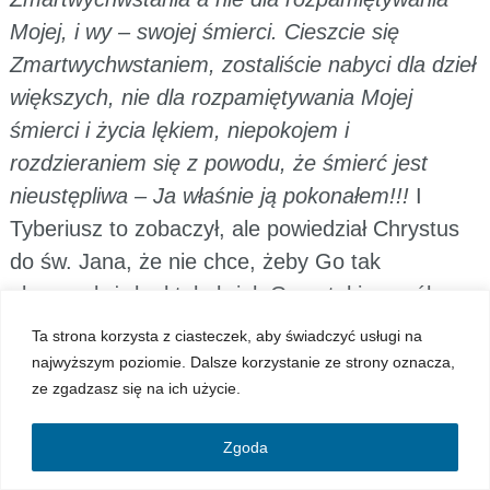
Mojej, i wy – swojej śmierci. Cieszcie się
Zmartwychwstaniem, zostaliście nabyci dla dzieł
większych, nie dla rozpamiętywania Mojej
śmierci i życia lękiem, niepokojem i
rozdzieraniem się z powodu, że śmierć jest
nieustępliwa – Ja właśnie ją pokonałem!!!
I
Tyberiusz to zobaczył, ale powiedział Chrystus
do św. Jana, że nie chce, żeby Go tak
ukazywał, żeby ktokolwiek Go w taki sposób
pamiętał i dlatego św. Jana ukarał. Jest w
Ta strona korzysta z ciasteczek, aby świadczyć usługi na
Apokryfach napisane, że został ukarany w taki
najwyższym poziomie. Dalsze korzystanie ze strony oznacza,
ze zgadzasz się na ich użycie.
sposób, że przechodził jakieś ciężkie
wewnętrzne chwile przez kilka dni, czy może
Zgoda
nawet tygodni, ciężko bardzo przeżywał to, że