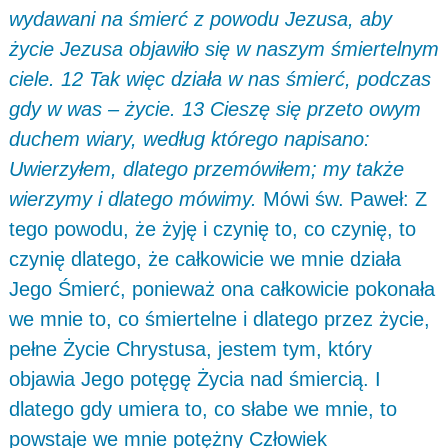
wydawani na śmierć z powodu Jezusa, aby
życie Jezusa objawiło się w naszym śmiertelnym
ciele. 12 Tak więc działa w nas śmierć, podczas
gdy w was – życie. 13 Cieszę się przeto owym
duchem wiary, według którego napisano:
Uwierzyłem, dlatego przemówiłem; my także
wierzymy i dlatego mówimy.
Mówi św. Paweł: Z
tego powodu, że żyję i czynię to, co czynię, to
czynię dlatego, że całkowicie we mnie działa
Jego Śmierć, ponieważ ona całkowicie pokonała
we mnie to, co śmiertelne i dlatego przez życie,
pełne Życie Chrystusa, jestem tym, który
objawia Jego potęgę Życia nad śmiercią. I
dlatego gdy umiera to, co słabe we mnie, to
powstaje we mnie potężny Człowiek