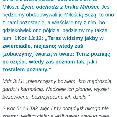
Miłości.
Życie odchodzi z braku Miłości.
Jeśli
będziemy obdarowywali je Miłością Bożą, to ono
z nami pozostanie, a właściwie my z nim, bo
gdziekolwiek ono pójdzie, będziemy my także
tam.
1 Kor 13:12: „Teraz widzimy jakby w
zwierciadle, niejasno; wtedy zaś
[zobaczymy] twarzą w twarz: Teraz poznaję
po części, wtedy zaś poznam tak, jak i
zostałem poznany.”
Mdr 3:11: „nieszczęsny bowiem, kto mądrością
gardzi i karnością. Nadzieje ich płonne, wysiłki
bezowocne, bezużyteczne ich dzieła.”
2 Kor 5: 16 Tak więc i my odtąd już nikogo nie
znamy według ciała; a jeśli nawet według ciała