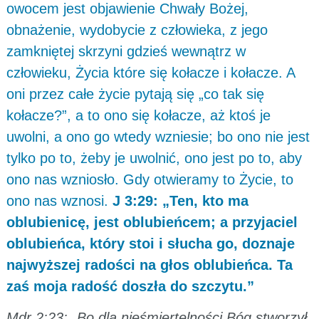
owocem jest objawienie Chwały Bożej,
obnażenie, wydobycie z człowieka, z jego
zamkniętej skrzyni gdzieś wewnątrz w
człowieku, Życia które się kołacze i kołacze. A
oni przez całe życie pytają się „co tak się
kołacze?”, a to ono się kołacze, aż ktoś je
uwolni, a ono go wtedy wzniesie; bo ono nie jest
tylko po to, żeby je uwolnić, ono jest po to, aby
ono nas wzniosło. Gdy otwieramy to Życie, to
ono nas wznosi.
J 3:29: „Ten, kto ma
oblubienicę, jest oblubieńcem; a przyjaciel
oblubieńca, który stoi i słucha go, doznaje
najwyższej radości na głos oblubieńca. Ta
zaś moja radość doszła do szczytu.”
Mdr 2:23: „Bo dla nieśmiertelności Bóg stworzył