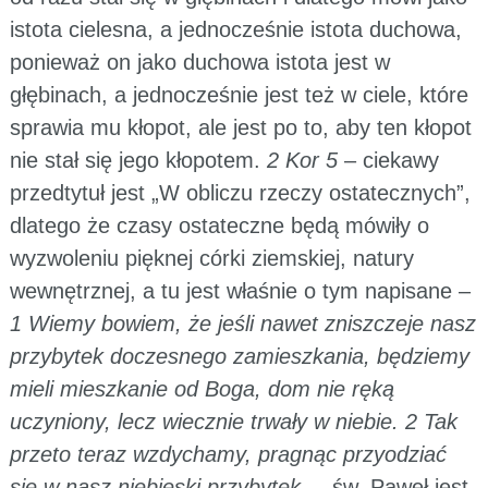
istota cielesna, a jednocześnie istota duchowa,
ponieważ on jako duchowa istota jest w
głębinach, a jednocześnie jest też w ciele, które
sprawia mu kłopot, ale jest po to, aby ten kłopot
nie stał się jego kłopotem.
2 Kor 5
– ciekawy
przedtytuł jest „W obliczu rzeczy ostatecznych”,
dlatego że czasy ostateczne będą mówiły o
wyzwoleniu pięknej córki ziemskiej, natury
wewnętrznej, a tu jest właśnie o tym napisane –
1 Wiemy bowiem, że jeśli nawet zniszczeje nasz
przybytek doczesnego zamieszkania, będziemy
mieli mieszkanie od Boga, dom nie ręką
uczyniony, lecz wiecznie trwały w niebie. 2 Tak
przeto teraz wzdychamy, pragnąc przyodziać
się w nasz niebieski przybytek,
– św. Paweł jest