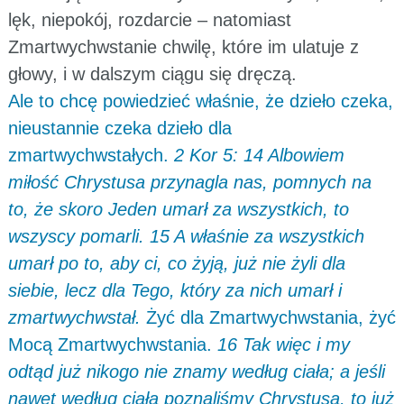
lęk, niepokój, rozdarcie – natomiast
Zmartwychwstanie chwilę, które im ulatuje z
głowy, i w dalszym ciągu się dręczą.
Ale to chcę powiedzieć właśnie, że dzieło czeka,
nieustannie czeka dzieło dla
zmartwychwstałych.
2 Kor 5: 14 Albowiem
miłość Chrystusa przynagla nas, pomnych na
to, że skoro Jeden umarł za wszystkich, to
wszyscy pomarli. 15 A właśnie za wszystkich
umarł po to, aby ci, co żyją, już nie żyli dla
siebie, lecz dla Tego, który za nich umarł i
zmartwychwstał.
Żyć dla Zmartwychwstania, żyć
Mocą Zmartwychwstania.
16 Tak więc i my
odtąd już nikogo nie znamy według ciała; a jeśli
nawet według ciała poznaliśmy Chrystusa, to już