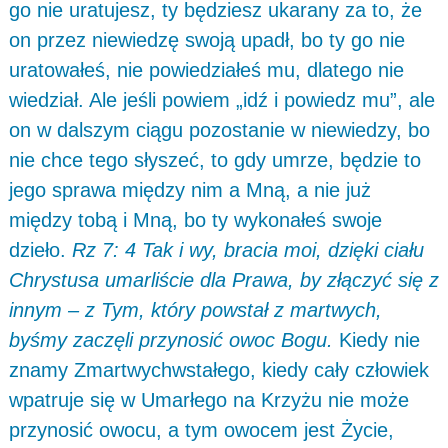
go nie uratujesz, ty będziesz ukarany za to, że
on przez niewiedzę swoją upadł, bo ty go nie
uratowałeś, nie powiedziałeś mu, dlatego nie
wiedział. Ale jeśli powiem „idź i powiedz mu”, ale
on w dalszym ciągu pozostanie w niewiedzy, bo
nie chce tego słyszeć, to gdy umrze, będzie to
jego sprawa między nim a Mną, a nie już
między tobą i Mną, bo ty wykonałeś swoje
dzieło.
Rz 7: 4 Tak i wy, bracia moi, dzięki ciału
Chrystusa umarliście dla Prawa, by złączyć się z
innym – z Tym, który powstał z martwych,
byśmy zaczęli przynosić owoc Bogu.
Kiedy nie
znamy Zmartwychwstałego, kiedy cały człowiek
wpatruje się w Umarłego na Krzyżu nie może
przynosić owocu, a tym owocem jest Życie,