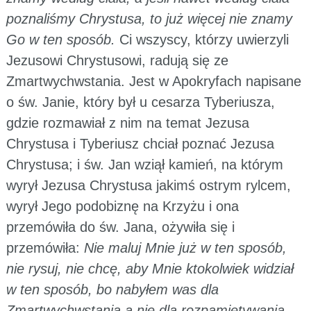
poznaliśmy Chrystusa, to już więcej nie znamy
Go w ten sposób.
Ci wszyscy, którzy uwierzyli
Jezusowi Chrystusowi, radują się ze
Zmartwychwstania. Jest w Apokryfach napisane
o św. Janie, który był u cesarza Tyberiusza,
gdzie rozmawiał z nim na temat Jezusa
Chrystusa i Tyberiusz chciał poznać Jezusa
Chrystusa; i św. Jan wziął kamień, na którym
wyrył Jezusa Chrystusa jakimś ostrym rylcem,
wyrył Jego podobiznę na Krzyżu i ona
przemówiła do św. Jana, ożywiła się i
przemówiła:
Nie maluj Mnie już w ten sposób,
nie rysuj, nie chcę, aby Mnie ktokolwiek widział
w ten sposób, bo nabyłem was dla
Zmartwychwstania a nie dla rozpamiętywania