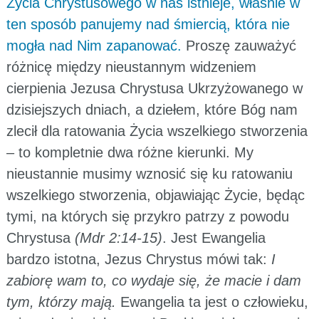
Życia Chrystusowego w nas istnieje, właśnie w
ten sposób panujemy nad śmiercią, która nie
mogła nad Nim zapanować.
Proszę zauważyć
różnicę między nieustannym widzeniem
cierpienia Jezusa Chrystusa Ukrzyżowanego w
dzisiejszych dniach, a dziełem, które Bóg nam
zlecił dla ratowania Życia wszelkiego stworzenia
– to kompletnie dwa różne kierunki. My
nieustannie musimy wznosić się ku ratowaniu
wszelkiego stworzenia, objawiając Życie, będąc
tymi, na których się przykro patrzy z powodu
Chrystusa
(Mdr 2:14-15)
. Jest Ewangelia
bardzo istotna, Jezus Chrystus mówi tak:
I
zabiorę wam to, co wydaje się, że macie i dam
tym, którzy mają.
Ewangelia ta jest o człowieku,