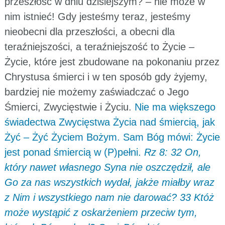
przeszłość w dniu dzisiejszym? – nie może w
nim istnieć! Gdy jesteśmy teraz, jesteśmy
nieobecni dla przeszłości, a obecni dla
teraźniejszości, a teraźniejszość to Życie –
Życie, które jest zbudowane na pokonaniu przez
Chrystusa śmierci i w ten sposób gdy żyjemy,
bardziej nie możemy zaświadczać o Jego
Śmierci, Zwycięstwie i Życiu.
Nie ma większego
świadectwa Zwycięstwa Życia nad śmiercią, jak
Żyć – Żyć Życiem Bożym. Sam Bóg mówi: Życie
jest ponad śmiercią w (P)pełni.
Rz 8: 32 On,
który nawet własnego Syna nie oszczędził, ale
Go za nas wszystkich wydał, jakże miałby wraz
z Nim i wszystkiego nam nie darować? 33 Któż
może wystąpić z oskarżeniem przeciw tym,