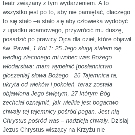
teatr związany z tym wydarzeniem. A to
wszystko jest po to, aby nie pamiętać, dlaczego
to się stało –a stało się aby człowieka wydobyć
z upadku adamowego, przywrócić mu duszę,
posadzić po prawicy Ojca dla dzieł, które objawił
św. Paweł,
1 Kol 1: 25 Jego sługą stałem się
według zleconego mi wobec was Bożego
włodarstwa: mam wypełnić [posłannictwo
głoszenia] słowa Bożego. 26 Tajemnica ta,
ukryta od wieków i pokoleń, teraz została
objawiona Jego świętym, 27 którym Bóg
zechciał oznajmić, jak wielkie jest bogactwo
chwały tej tajemnicy pośród pogan. Jest nią
Chrystus pośród was – nadzieja chwały.
Dzisiaj
Jezus Chrystus wiszący na Krzyżu nie